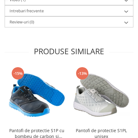
Camasi
Pantaloni
Intrebari frecvente
Pantaloni cu pieptar
Review-uri
(0)
Hanorace
Jachete
Impermeabile
PRODUSE SIMILARE
Veste
Reflectorizante
Incaltaminte
-15%
-13%
Incaltaminte de lucru si protectie
Incaltaminte de oras si munte
Echipamente medicale
Manusi de protectie
Accesorii pentru protectia capului
Casti de protectie
Antifoane
Pantofi de protectie S1P cu
Pantofi de protectie S1PL
Ochelari de protectie si viziere
bombeu de carbon si
unisex