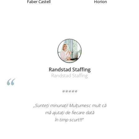
Faber Castell
Horion
Table magnetice (whiteboard-uri)
Electronice si accesorii tech
Gadgeturi mobile
Securitate digitala
Adaptoare de calatorie
Baterii si acumulatori
Cabluri si conectivitate
Incarcatoare wireless
Randstad Staffing
Randstad Staffing
Incarcatoare cu fir si auto
Ceasuri smart - Smartwatch
⭐⭐⭐⭐⭐
Baterii externe - Powerbanks
„Sunteți minunați! Mulțumesc mult că
Accesorii localizare (FindMy)
mă ajutați de fiecare dată
Cartuse, tonere, consumabile PC
în timp scurt!!!”
Standuri PC si suporturi
ergonomice