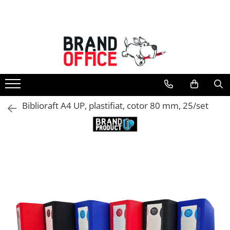
Toate Produsele
Unitate Protejata - PRODUCTIE
Hartie copiator si produse
tipografice
Produse consumabile din hartie
Biblioraft A4 UP, plastifiat, cotor 80 mm, 25/set
Detergenti si dezinfectanti
Formulare tipizate
Saci menajeri (Unitate Protejata)
Agende, calendare si organizatoare
Agende personalizabile
Organizatoare business
Birotica si papetarie
Hartie si articole din hartie