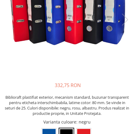
Bibliorafturi, caiete mecanice,
separatoare
Capsatoare, capse si perforatoare
Caiete si blocnotesuri
Dosare, folii protectie si mape
Accesorii diverse pentru birou
Etichetare si ambalare
Arhivare si depozitare
Instrumente de scris
Pixuri de plastic
332,75 RON
Pixuri metalice
Biblioraft plastifiat exterior, mecanism standard, buzunar transparent
Pixuri cu gel
pentru eticheta interschimbabila, latime cotor: 80 mm. Se vinde in
Stilouri
seturi de 25. Culori disponibile: negru, rosu, albastru. Produs realizat in
Seturi de scris Premium
productie proprie, in Unitate Protejata.
Instrumente de scris eco
Varianta culoare
: negru
Creioane mecanice si grafit