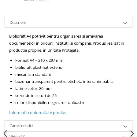
Articole pentru rufe, casa,
geamuri, mobila
Articole pentru birou, suprafete,
Descriere
pardoseli
Intretinere si odorizante masina
Biblioraft A4 potrivit pentru organizarea si arhivarea
documentelor in birouri, institutii si companii. Produs realizat in
Saci de gunoi
productie proprie, in Unitate Protejata.
Accesorii pentru curatenie
Format A4 – 210 x 297 mm
Tipografie si stampile
biblioraft plastifiat exterior
Formulare tipizate
mecanism standard
Caiete si blocnotesuri
buzunar transparent pentru eticheta interschimbabila
personalizate
latime cotor: 80 mm
se vinde in seturi de 25
Stampile, tusiere si tus
culori disponibile: negru, rosu, albastru
Protectia muncii si Imbracaminte
Informatii conformitate produs
Imbracaminte
Tricouri
Caracteristici
Bluze & Pulovere
Video
(1)