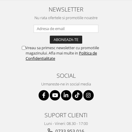
Suporturi si huse telefoane &
tablete
NEWSLETTER
Periferice PC si accesorii
Nu rata ofertele si promotiile noastre
Ergnonomice
Audio
Boxe portabile
Vreau sa primesc newsletter cu promotiile
Casti
magazinului. Afla mai multe in
Politica de
Tehnica si mobilier pentru birou
Confidentialitate
Laminatoare
Folii laminare
SOCIAL
Accesorii mobilier
Urmareste-ne in social media
Ghilotine și Trimmere
Calculatoare de birou
Distrugatoare documente
SUPORT CLIENTI
Cosuri de gunoi pentru birou
Luni - Vineri: 08.30 - 17:00
Scaune, birouri si produse
0733 953 016