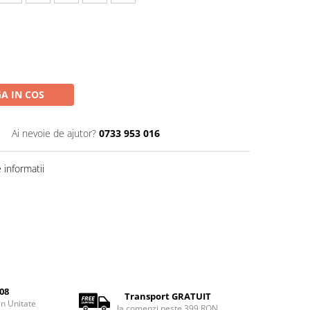
A IN COS
Ai nevoie de ajutor?
0733 953 016
informatii
08
Transport GRATUIT
rin Unitate
la comenzi peste 399 RON