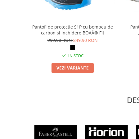
Table magnetice (whiteboard-uri)
Electronice si accesorii tech
Gadgeturi mobile
Pantofi de protectie S1P cu bombeu de
Pant
Securitate digitala
carbon si inchidere BOAÂ® Fit
Adaptoare de calatorie
999,90 RON
849,90 RON
Baterii si acumulatori
IN STOC
Cabluri si conectivitate
Incarcatoare wireless
VEZI VARIANTE
Incarcatoare cu fir si auto
Ceasuri smart - Smartwatch
Baterii externe - Powerbanks
DE
Accesorii localizare (FindMy)
Cartuse, tonere, consumabile PC
Standuri PC si suporturi
ergonomice