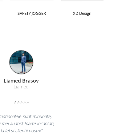
Horion
Kensington
Leitz
Farmacom Brasov
Farmacom
⭐⭐⭐⭐⭐
bucuram pentru reluarea colaborarii si
aram multumiti pentru produsele plasate
si finalizate cu succes la timp."