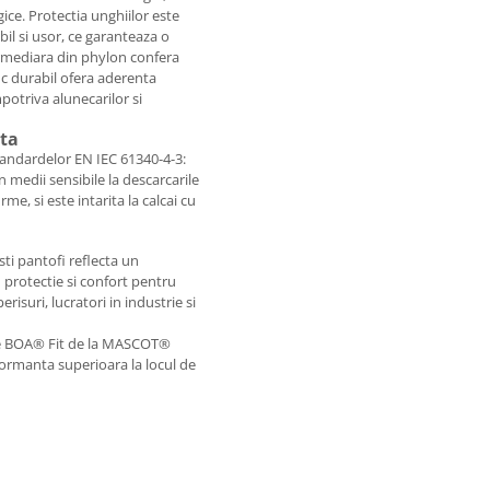
ice. Protectia unghiilor este
il si usor, ce garanteaza o
ermediara din phylon confera
iuc durabil ofera aderenta
mpotriva alunecarilor si
ata
tandardelor EN IEC 61340-4-3:
in medii sensibile la descarcarile
rme, si este intarita la calcai cu
ti pantofi reflecta un
d protectie si confort pentru
isuri, lucratori in industrie si
dere BOA® Fit de la MASCOT®
ormanta superioara la locul de