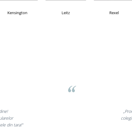
AX
Esselte
Faber Castell
sov
 minunate,
„Ne 
te incantati,
ne decl
ostri!”