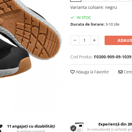
Varianta culoare
:
negru
IN STOC
Durata de livrare:
3-10 zile
ADAUG
Cod Produs:
F0300-909-09-1039
Adauga la Favorite
Cere 
Experiență din 20
11 angajați cu dizabilități
în consultanță și achiziții p
în echipa noastră