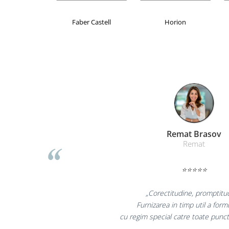
Suporturi si huse telefoane &
tablete
Brand Product UP
Colorissimo
EKOM
Periferice PC si accesorii
Ergnonomice
Audio
Boxe portabile
Casti
Tehnica si mobilier pentru birou
Laminatoare
Folii laminare
Liamed Bra
Accesorii mobilier
Liamed
Ghilotine și Trimmere
⭐⭐⭐⭐⭐
Calculatoare de birou
Distrugatoare documente
„Promotionalele sunt
colegii mei au fost foar
Cosuri de gunoi pentru birou
la fel si clientii n
Scaune, birouri si produse