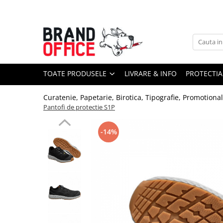
Toate Produsele
Unitate Protejata - PRODUCTIE
Hartie copiator si produse
TOATE PRODUSELE
LIVRARE & INFO
PROTECTIA
tipografice
Produse consumabile din hartie
Curatenie, Papetarie, Birotica, Tipografie, Promotiona
Detergenti si dezinfectanti
Pantofi de protectie S1P
Formulare tipizate
-14%
Saci menajeri (Unitate Protejata)
Agende, calendare si organizatoare
Agende personalizabile
Organizatoare business
Birotica si papetarie
Hartie si articole din hartie