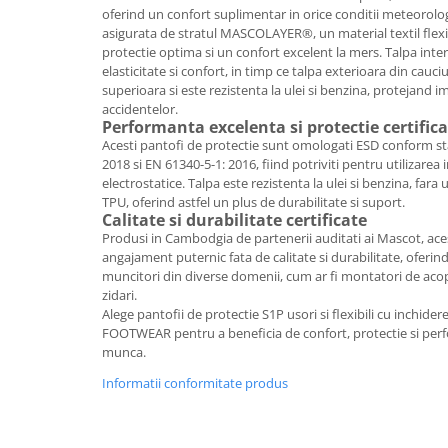
Articole pentru rufe, casa,
oferind un confort suplimentar in orice conditii meteorolog
geamuri, mobila
asigurata de stratul MASCOLAYER®, un material textil flexib
protectie optima si un confort excelent la mers. Talpa int
Articole pentru birou, suprafete,
elasticitate si confort, in timp ce talpa exterioara din cauc
pardoseli
superioara si este rezistenta la ulei si benzina, protejand i
accidentelor.
Intretinere si odorizante masina
Performanta excelenta si protectie certific
Saci de gunoi
Acesti pantofi de protectie sunt omologati ESD conform s
2018 si EN 61340-5-1: 2016, fiind potriviti pentru utilizarea 
Accesorii pentru curatenie
electrostatice. Talpa este rezistenta la ulei si benzina, fara u
TPU, oferind astfel un plus de durabilitate si suport.
Tipografie si stampile
Calitate si durabilitate certificate
Formulare tipizate
Produsi in Cambodgia de partenerii auditati ai Mascot, aces
angajament puternic fata de calitate si durabilitate, oferin
Caiete si blocnotesuri
muncitori din diverse domenii, cum ar fi montatori de acoper
personalizate
zidari.
Stampile, tusiere si tus
Alege pantofii de protectie S1P usori si flexibili cu inchi
FOOTWEAR pentru a beneficia de confort, protectie si perf
Protectia muncii si Imbracaminte
munca.
Imbracaminte
Informatii conformitate produs
Tricouri
Bluze & Pulovere