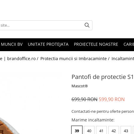
 MUNCII BV
UNITATE PROTEJATA
PROIECTELE NOASTRE
CARI
le | brandoffice.ro /
Protectia muncii si Imbracaminte /
Incaltamin
Pantofi de protectie S
Mascot®
699,90 RON
599,90 RON
Contactati-ne pentru oferte person
Marime incaltaminte
:
39
40
41
42
43