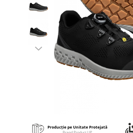
Bibliorafturi, caiete mecanice,
separatoare
Capsatoare, capse si perforatoare
Caiete si blocnotesuri
Dosare, folii protectie si mape
Accesorii diverse pentru birou
Etichetare si ambalare
Arhivare si depozitare
Instrumente de scris
Pixuri de plastic
Pixuri metalice
Pixuri cu gel
Stilouri
Seturi de scris Premium
Instrumente de scris eco
Producție pe Unitate Protejată
Creioane mecanice si grafit
Brand Product UP