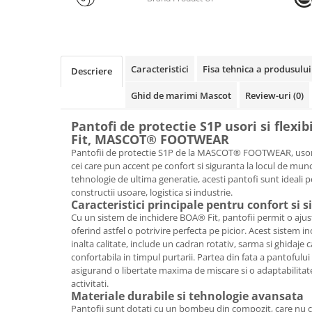
Rollere
Finelinere
Textmarkere
Markere diverse
Caracteristici
Fisa tehnica a produsului
Descriere
Carioci si creioane colorate
Ghid de marimi Mascot
Review-uri
(0)
Rezerve instrumente scris
Tavite documente si suporturi
Pantofi de protectie S1P usori si flexi
Ascutitori, radiere, agrafe
Fit, MASCOT® FOOTWEAR
Pantofii de protectie S1P de la MASCOT® FOOTWEAR, usori si
Foarfece pentru birou
cei care pun accent pe confort si siguranta la locul de mu
Curatenie si igiena
tehnologie de ultima generatie, acesti pantofi sunt ideali p
constructii usoare, logistica si industrie.
Produse Antibacteriene
Caracteristici principale pentru confort si 
Cu un sistem de inchidere BOA® Fit, pantofii permit o ajusta
Articole pentru baie
oferind astfel o potrivire perfecta pe picior. Acest sistem i
Articole pentru bucatarie
inalta calitate, include un cadran rotativ, sarma si ghidaje 
confortabila in timpul purtarii. Partea din fata a pantofului s
Maturi, mopuri si galeti
asigurand o libertate maxima de miscare si o adaptabilitate
Hartie igienica, prosoape hartie si
activitati.
Materiale durabile si tehnologie avansata
dispensere
Pantofii sunt dotati cu un bombeu din compozit, care nu c