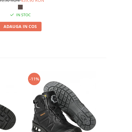
99,90 RON
439,90 RON
IN STOC
ADAUGA IN COS
-11%