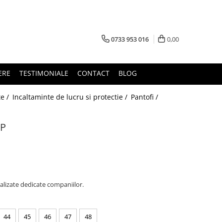
0733 953 016
0,00
ERE
TESTIMONIALE
CONTACT
BLOG
te /
Incaltaminte de lucru si protectie /
Pantofi /
1P
alizate dedicate companiilor.
44
45
46
47
48