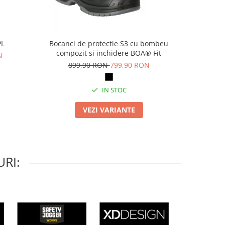
PL
Bocanci de protectie S3 cu bombeu
Ecran int
compozit si inchidere BOA® Fit
inch, 8
N
Androi
899,90 RON
799,90 RON
IN STOC
VEZI VARIANTE
RI: