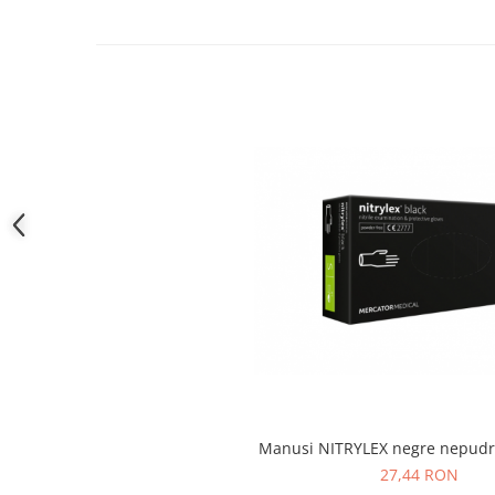
Camasi
Pantaloni
Pantaloni cu pieptar
Hanorace
Jachete
Impermeabile
Veste
Reflectorizante
Incaltaminte
Incaltaminte de lucru si protectie
Incaltaminte de oras si munte
Echipamente medicale
Manusi de protectie
Accesorii pentru protectia capului
Casti de protectie
Manusi NITRYLEX negre nepudr
Antifoane
27,44 RON
Ochelari de protectie si viziere