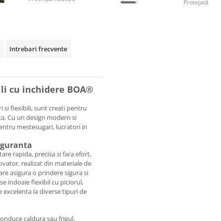
Protejată
Intrebari frecvente
bili cu inchidere BOA®
 flexibili, sunt creati pentru
nca. Cu un design modern si
entru mestesugari, lucratori in
siguranta
re rapida, precisa si fara efort,
novator, realizat din materiale de
care asigura o prindere sigura si
e indoaie flexibil cu piciorul,
 excelenta la diverse tipuri de
onduce caldura sau frigul,