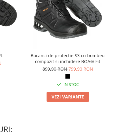
PL
Bocanci de protectie S3 cu bombeu
Pa
compozit si inchidere BOA® Fit
N
69
899,90 RON
799,90 RON
IN STOC
VEZI VARIANTE
RI: