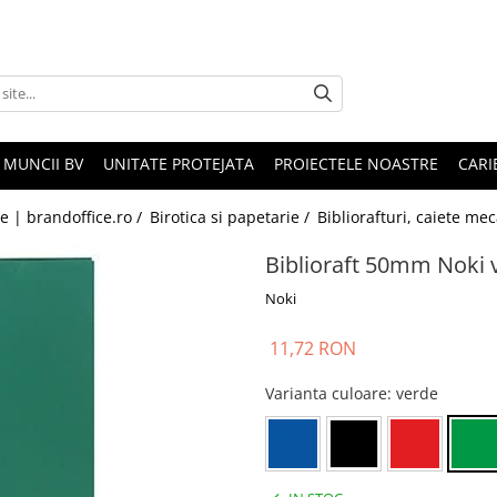
 MUNCII BV
UNITATE PROTEJATA
PROIECTELE NOASTRE
CARI
le | brandoffice.ro /
Birotica si papetarie /
Bibliorafturi, caiete me
Biblioraft 50mm Noki 
Noki
11,72 RON
Varianta culoare
: verde