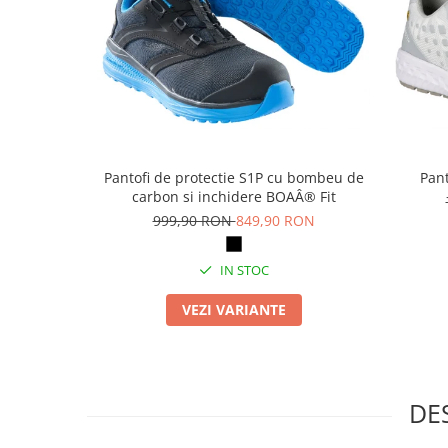
Articole pentru rufe, casa,
geamuri, mobila
Articole pentru birou, suprafete,
pardoseli
Intretinere si odorizante masina
Saci de gunoi
Accesorii pentru curatenie
Pantofi de protectie S1P cu bombeu de
Pant
carbon si inchidere BOAÂ® Fit
Tipografie si stampile
999,90 RON
849,90 RON
Formulare tipizate
Caiete si blocnotesuri
IN STOC
personalizate
VEZI VARIANTE
Stampile, tusiere si tus
Protectia muncii si Imbracaminte
Imbracaminte
Tricouri
DE
Bluze & Pulovere