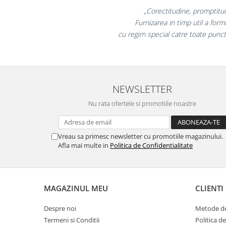
Masti de protectie respiratorie
„Promotionalele 
colegii mei au fost 
Sepci, caciuli si esarfe
la fel si clien
Pachete promotionale
Accesorii pentru protectia muncii
Sosete de lucru
Branturi
NEWSLETTER
Diverse accesorii
Nu rata ofertele si promotiile noastre
Articole de unica folosinta
Copii - tricouri si hanorace
Vreau sa primesc newsletter cu promotiile magazinului.
Comunicare si prezentare
Afla mai multe in
Politica de Confidentialitate
Flipchart-uri
Ecrane Interactive
Sisteme de afisare
MAGAZINUL MEU
CLIENTI
Ecrane de proiectie
Despre noi
Metode de
Accesorii prezentare
Termeni si Conditii
Politica d