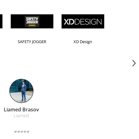
ion
Kensington
Leitz
Farmacom Brasov
Farmacom
⭐⭐⭐⭐⭐