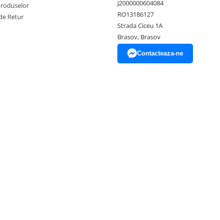
J2000000604084
Produselor
RO13186127
de Retur
Strada Ciceu 1A
Brasov, Brasov
Contacteaza-ne