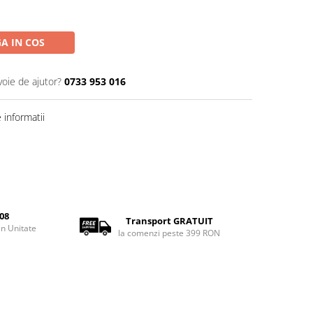
A IN COS
voie de ajutor?
0733 953 016
informatii
08
Transport GRATUIT
rin Unitate
la comenzi peste 399 RON