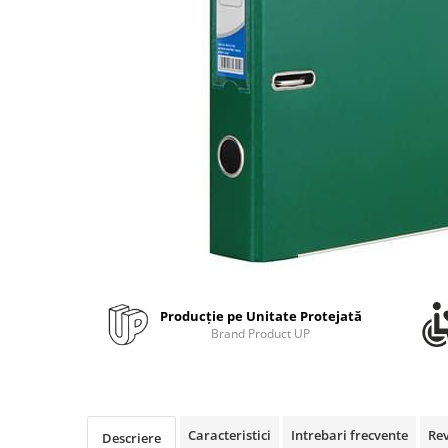
Bibliorafturi, caiete mecanice,
separatoare
Capsatoare, capse si perforatoare
Caiete si blocnotesuri
Dosare, folii protectie si mape
Accesorii diverse pentru birou
Etichetare si ambalare
Arhivare si depozitare
Instrumente de scris
Pixuri de plastic
Pixuri metalice
Producție pe Unitate Protejată
Pixuri cu gel
Brand Product UP
Stilouri
Seturi de scris Premium
Instrumente de scris eco
Creioane mecanice si grafit
Caracteristici
Intrebari frecvente
Re
Descriere