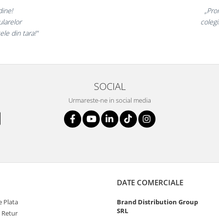
sunt minunate,
foarte incantati,
ne 
tii nostri!”
SOCIAL
Urmareste-ne in social media
DATE COMERCIALE
 Plata
Brand Distribution Group
SRL
e Retur