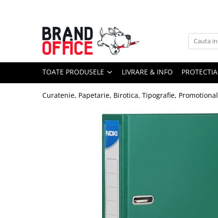
Toate Produsele
Unitate Protejata - PRODUCTIE
Hartie copiator si produse
TOATE PRODUSELE
LIVRARE & INFO
PROTECTIA
tipografice
Produse consumabile din hartie
Curatenie, Papetarie, Birotica, Tipografie, Promotiona
Detergenti si dezinfectanti
Formulare tipizate
Saci menajeri (Unitate Protejata)
Agende, calendare si organizatoare
Agende personalizabile
Organizatoare business
Birotica si papetarie
Hartie si articole din hartie