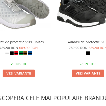
ofi de protectie S1PL unisex
Adidasi de protectie S1
789,90 RON
689,90 RON
789,90 RON
689,90 RO
IN STOC
IN STOC
VEZI VARIANTE
VEZI VARIANTE
SCOPERA CELE MAI POPULARE BRANDU