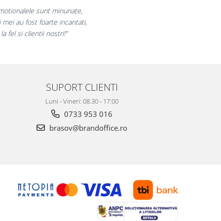
„Ne bucuram pentru reluarea colaborarii si
declaram multumiti pentru produsele plasate
si finalizate cu succes la timp."
SUPORT CLIENTI
Luni - Vineri: 08.30 - 17:00
0733 953 016
brasov@brandoffice.ro