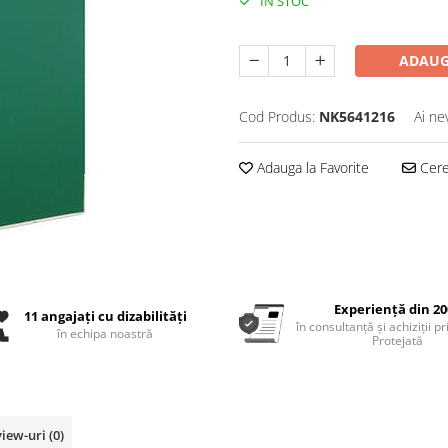
IN STOC
ADAUG
Cod Produs:
NK5641216
Ai ne
Adauga la Favorite
Cere 
Experiență din 20
11 angajați cu dizabilități
în consultanță și achiziții p
în echipa noastră
Protejată
view-uri
(0)