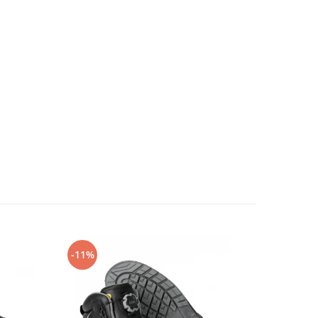
-11%
-14%