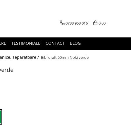
0733 953 016
0,00
ERE
TESTIMONIALE
CONTACT
BLOG
canice, separatoare /
Biblioraft 50mm Noki verde
verde