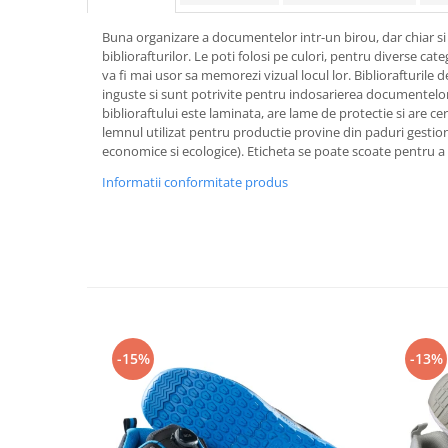
Rollere
Finelinere
Buna organizare a documentelor intr-un birou, dar chiar si a
bibliorafturilor. Le poti folosi pe culori, pentru diverse ca
Textmarkere
va fi mai usor sa memorezi vizual locul lor. Bibliorafturile
Markere diverse
inguste si sunt potrivite pentru indosarierea documentelo
Carioci si creioane colorate
biblioraftului este laminata, are lame de protectie si are ce
lemnul utilizat pentru productie provine din paduri gestiona
Rezerve instrumente scris
economice si ecologice). Eticheta se poate scoate pentru a 
Tavite documente si suporturi
Informatii conformitate produs
Ascutitori, radiere, agrafe
Foarfece pentru birou
Curatenie si igiena
Produse Antibacteriene
Articole pentru baie
Articole pentru bucatarie
-15%
-13%
Maturi, mopuri si galeti
Hartie igienica, prosoape hartie si
dispensere