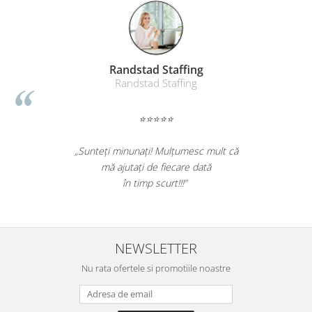
Table magnetice (whiteboard-uri)
Electronice si accesorii tech
Gadgeturi mobile
Securitate digitala
Randstad Staffing
Randstad Staffing
Adaptoare de calatorie
Baterii si acumulatori
⭐⭐⭐⭐⭐
Cabluri si conectivitate
„Sunteți minunați! Mulțumesc mult că
Incarcatoare wireless
mă ajutați de fiecare dată
Incarcatoare cu fir si auto
în timp scurt!!!”
Ceasuri smart - Smartwatch
Baterii externe - Powerbanks
Accesorii localizare (FindMy)
NEWSLETTER
Cartuse, tonere, consumabile PC
Nu rata ofertele si promotiile noastre
Standuri PC si suporturi
ergonomice