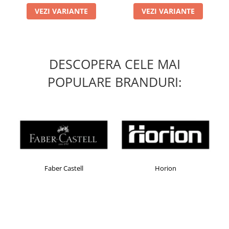
Masti de protectie respiratorie
VEZI VARIANTE
VEZI VARIANTE
Sepci, caciuli si esarfe
Pachete promotionale
Accesorii pentru protectia muncii
DESCOPERA CELE MAI
Sosete de lucru
POPULARE BRANDURI:
Branturi
Diverse accesorii
Articole de unica folosinta
Copii - tricouri si hanorace
Comunicare si prezentare
Flipchart-uri
Ecrane Interactive
Faber Castell
Horion
Sisteme de afisare
Ecrane de proiectie
Accesorii prezentare