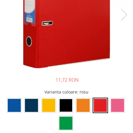
Bibliorafturi, caiete mecanice,
separatoare
Capsatoare, capse si perforatoare
Caiete si blocnotesuri
Dosare, folii protectie si mape
Accesorii diverse pentru birou
Etichetare si ambalare
Arhivare si depozitare
Instrumente de scris
11,72 RON
Pixuri de plastic
Pixuri metalice
Varianta culoare
: rosu
Pixuri cu gel
Stilouri
Seturi de scris Premium
Instrumente de scris eco
Creioane mecanice si grafit