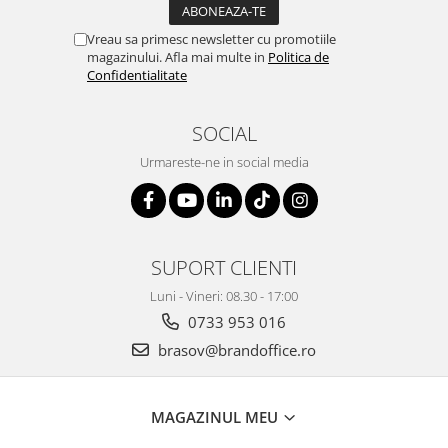
Suporturi si huse telefoane &
tablete
Vreau sa primesc newsletter cu promotiile
magazinului. Afla mai multe in
Politica de
Periferice PC si accesorii
Confidentialitate
Ergnonomice
Audio
SOCIAL
Boxe portabile
Urmareste-ne in social media
Casti
Tehnica si mobilier pentru birou
Laminatoare
Folii laminare
SUPORT CLIENTI
Accesorii mobilier
Luni - Vineri: 08.30 - 17:00
Ghilotine și Trimmere
0733 953 016
Calculatoare de birou
brasov@brandoffice.ro
Distrugatoare documente
Cosuri de gunoi pentru birou
MAGAZINUL MEU
Scaune, birouri si produse