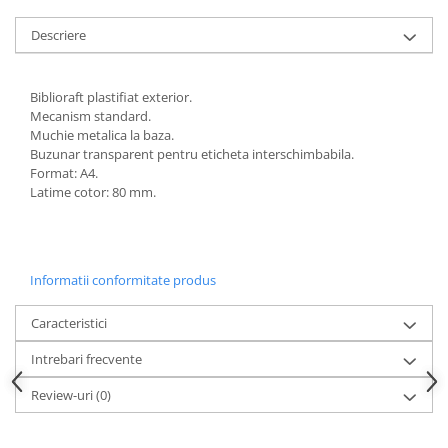
Articole pentru rufe, casa,
geamuri, mobila
Descriere
Articole pentru birou, suprafete,
pardoseli
Biblioraft plastifiat exterior.
Intretinere si odorizante masina
Mecanism standard.
Muchie metalica la baza.
Saci de gunoi
Buzunar transparent pentru eticheta interschimbabila.
Accesorii pentru curatenie
Format: A4.
Latime cotor: 80 mm.
Tipografie si stampile
Formulare tipizate
Caiete si blocnotesuri
Informatii conformitate produs
personalizate
Stampile, tusiere si tus
Caracteristici
Protectia muncii si Imbracaminte
Intrebari frecvente
Imbracaminte
Review-uri
(0)
Tricouri
Bluze & Pulovere