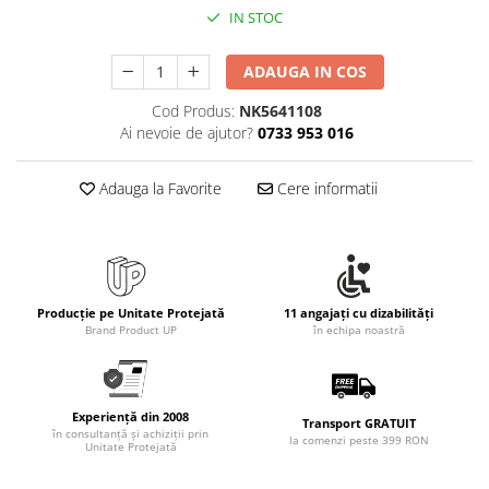
Rollere
IN STOC
Finelinere
Textmarkere
ADAUGA IN COS
Markere diverse
Cod Produs:
NK5641108
Carioci si creioane colorate
Ai nevoie de ajutor?
0733 953 016
Rezerve instrumente scris
Tavite documente si suporturi
Adauga la Favorite
Cere informatii
Ascutitori, radiere, agrafe
Foarfece pentru birou
Curatenie si igiena
Produse Antibacteriene
Producție pe Unitate Protejată
11 angajați cu dizabilități
Brand Product UP
în echipa noastră
Articole pentru baie
Articole pentru bucatarie
Maturi, mopuri si galeti
Experiență din 2008
Transport GRATUIT
în consultanță și achiziții prin
la comenzi peste 399 RON
Hartie igienica, prosoape hartie si
Unitate Protejată
dispensere