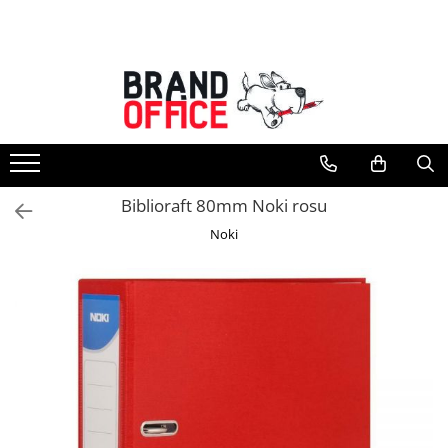
Toate Produsele
Unitate Protejata - PRODUCTIE
Hartie copiator si produse
tipografice
Produse consumabile din hartie
Biblioraft 80mm Noki rosu
Detergenti si dezinfectanti
Noki
Formulare tipizate
Saci menajeri (Unitate Protejata)
Agende, calendare si organizatoare
Agende personalizabile
Organizatoare business
Birotica si papetarie
Hartie si articole din hartie