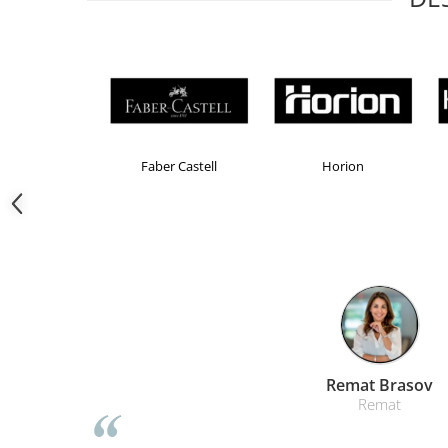
Camasi
Pantaloni
Pantaloni cu pieptar
Hanorace
Jachete
Impermeabile
Veste
Brand Product UP
Colorissimo
EKOM
Reflectorizante
Incaltaminte
Incaltaminte de lucru si protectie
Incaltaminte de oras si munte
Echipamente medicale
Manusi de protectie
Accesorii pentru protectia capului
Liamed Bras
Casti de protectie
Liamed
Antifoane
Ochelari de protectie si viziere