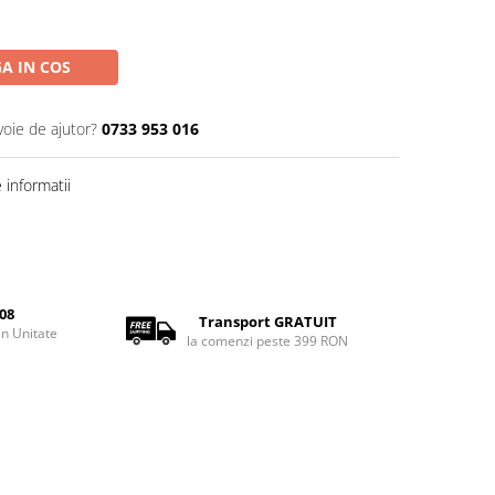
A IN COS
voie de ajutor?
0733 953 016
informatii
08
Transport GRATUIT
rin Unitate
la comenzi peste 399 RON