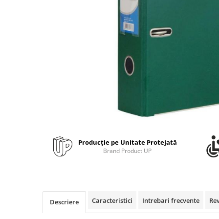
Bibliorafturi, caiete mecanice,
separatoare
Capsatoare, capse si perforatoare
Caiete si blocnotesuri
Dosare, folii protectie si mape
Accesorii diverse pentru birou
Etichetare si ambalare
Arhivare si depozitare
Instrumente de scris
Pixuri de plastic
Producție pe Unitate Protejată
Pixuri metalice
Brand Product UP
Pixuri cu gel
Stilouri
Seturi de scris Premium
Instrumente de scris eco
Caracteristici
Intrebari frecvente
Re
Descriere
Creioane mecanice si grafit