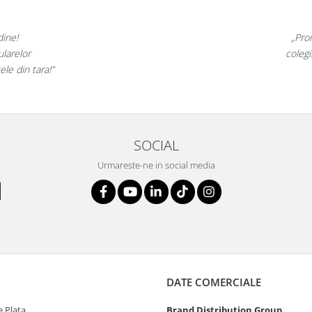
minunate,
„Ne bu
 incantati,
ne declar
tri!”
SOCIAL
Urmareste-ne in social media
DATE COMERCIALE
 Plata
Brand Distribution Group