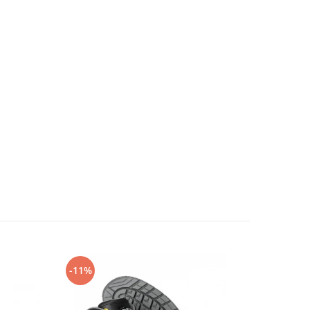
-11%
-14%