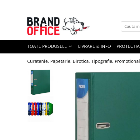
Toate Produsele
Unitate Protejata - PRODUCTIE
Hartie copiator si produse
TOATE PRODUSELE
LIVRARE & INFO
PROTECTIA
tipografice
Produse consumabile din hartie
Curatenie, Papetarie, Birotica, Tipografie, Promotiona
Detergenti si dezinfectanti
Formulare tipizate
Saci menajeri (Unitate Protejata)
Agende, calendare si organizatoare
Agende personalizabile
Organizatoare business
Birotica si papetarie
Hartie si articole din hartie