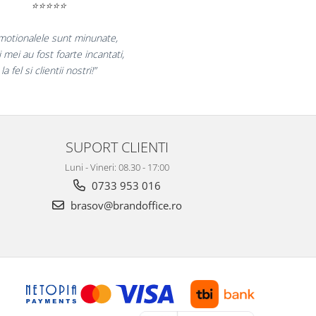
⭐⭐⭐⭐⭐
curam pentru reluarea colaborarii si
am multumiti pentru produsele plasate
si finalizate cu succes la timp."
SUPORT CLIENTI
Luni - Vineri: 08.30 - 17:00
0733 953 016
brasov@brandoffice.ro