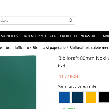
 MUNCII BV
UNITATE PROTEJATA
PROIECTELE NOASTRE
CARI
le | brandoffice.ro /
Birotica si papetarie /
Bibliorafturi, caiete me
Biblioraft 80mm Noki 
Noki
11,72 RON
Varianta culoare
: verde