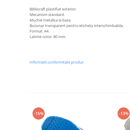
Rollere
Biblioraft plastifiat exterior.
Finelinere
Mecanism standard.
Textmarkere
Muchie metalica la baza.
Markere diverse
Buzunar transparent pentru eticheta interschimbabila.
Format: A4.
Carioci si creioane colorate
Latime cotor: 80 mm.
Rezerve instrumente scris
Tavite documente si suporturi
Ascutitori, radiere, agrafe
Informatii conformitate produs
Foarfece pentru birou
Curatenie si igiena
Produse Antibacteriene
Articole pentru baie
Articole pentru bucatarie
Maturi, mopuri si galeti
-15%
-13%
Hartie igienica, prosoape hartie si
dispensere