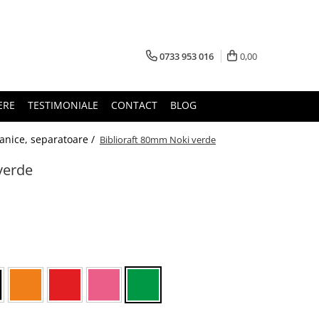
0733 953 016
0,00
ERE
TESTIMONIALE
CONTACT
BLOG
canice, separatoare /
Biblioraft 80mm Noki verde
verde