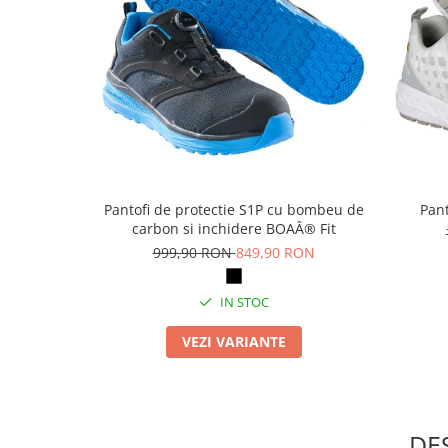
Articole pentru rufe, casa,
geamuri, mobila
Articole pentru birou, suprafete,
pardoseli
Intretinere si odorizante masina
Saci de gunoi
Accesorii pentru curatenie
Tipografie si stampile
Pantofi de protectie S1P cu bombeu de
Pant
carbon si inchidere BOAÂ® Fit
Formulare tipizate
999,90 RON
849,90 RON
Caiete si blocnotesuri
personalizate
IN STOC
Stampile, tusiere si tus
VEZI VARIANTE
Protectia muncii si Imbracaminte
Imbracaminte
Tricouri
Bluze & Pulovere
DE