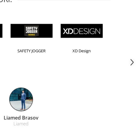
Horion
Kensington
Leitz
Farmacom Brasov
Farmacom