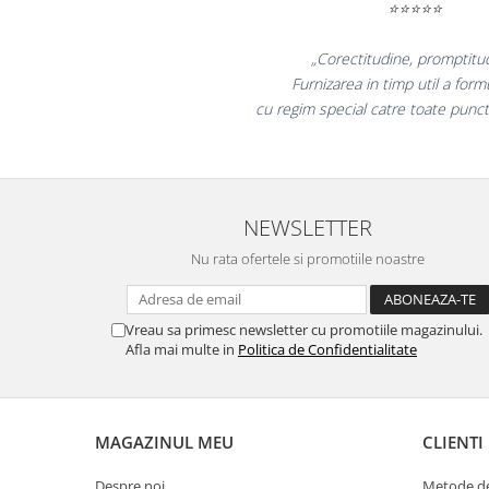
⭐⭐⭐⭐⭐
Masti de protectie respiratorie
Sepci, caciuli si esarfe
„Promotionalele sunt 
Pachete promotionale
colegii mei au fost foarte
la fel si clientii nos
Accesorii pentru protectia muncii
Sosete de lucru
Branturi
Diverse accesorii
NEWSLETTER
Articole de unica folosinta
Nu rata ofertele si promotiile noastre
Copii - tricouri si hanorace
Comunicare si prezentare
Flipchart-uri
Vreau sa primesc newsletter cu promotiile magazinului.
Afla mai multe in
Politica de Confidentialitate
Ecrane Interactive
Sisteme de afisare
Ecrane de proiectie
MAGAZINUL MEU
CLIENTI
Accesorii prezentare
Despre noi
Metode de