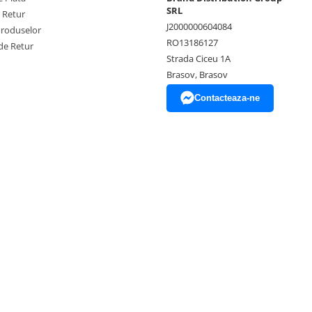
SRL
e Retur
J2000000604084
Produselor
RO13186127
de Retur
Strada Ciceu 1A
Brasov, Brasov
Contacteaza-ne