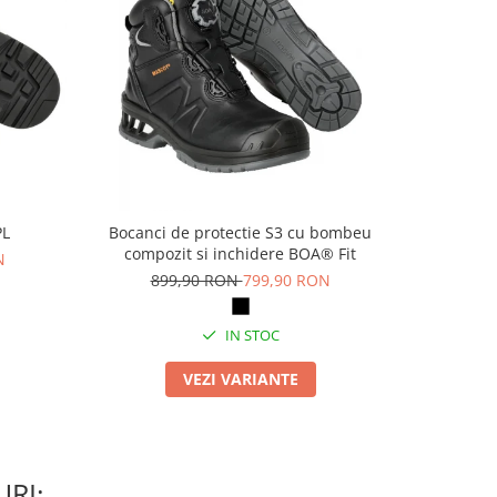
PL
Bocanci de protectie S3 cu bombeu
Pa
compozit si inchidere BOA® Fit
N
69
899,90 RON
799,90 RON
IN STOC
VEZI VARIANTE
RI: