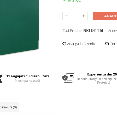
IN STOC
ADAUG
Cod Produs:
NK5641116
Ai ne
Adauga la Favorite
Cere 
Experiență din 20
11 angajați cu dizabilități
în consultanță și achiziții p
în echipa noastră
Protejată
view-uri
(0)