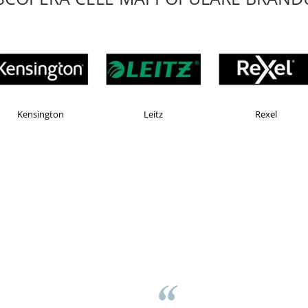
AX
Esselte
Faber Castell
ov