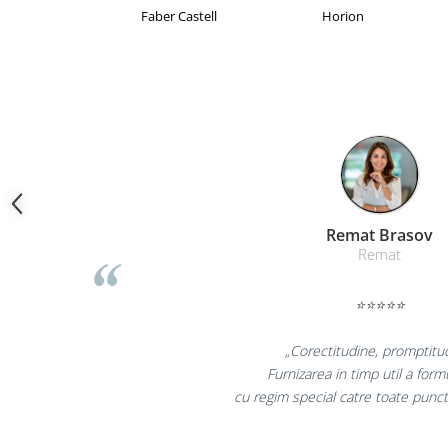
Camasi
Brand Product UP
Colorissimo
EKO
Pantaloni
Pantaloni cu pieptar
Hanorace
Jachete
Impermeabile
Veste
Reflectorizante
Incaltaminte
Liamed Braso
Incaltaminte de lucru si protectie
Liamed
Incaltaminte de oras si munte
Echipamente medicale
⭐⭐⭐⭐⭐
Manusi de protectie
„Promotionalele sunt m
Accesorii pentru protectia capului
colegii mei au fost foarte 
Casti de protectie
la fel si clientii nost
Antifoane
Ochelari de protectie si viziere