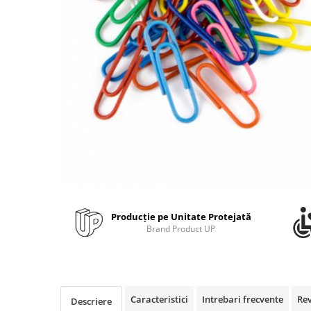
Bibliorafturi, caiete mecanice,
separatoare
Capsatoare, capse si perforatoare
Caiete si blocnotesuri
Dosare, folii protectie si mape
Accesorii diverse pentru birou
Etichetare si ambalare
Arhivare si depozitare
Instrumente de scris
Pixuri de plastic
Pixuri metalice
Producție pe Unitate Protejată
Pixuri cu gel
Brand Product UP
Stilouri
Seturi de scris Premium
Instrumente de scris eco
Creioane mecanice si grafit
Caracteristici
Intrebari frecvente
Re
Descriere