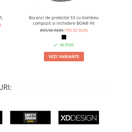
PL
Bocanci de protectie S3 cu bombeu
Pa
compozit si inchidere BOA® Fit
N
69
899,90 RON
799,90 RON
IN STOC
VEZI VARIANTE
RI: