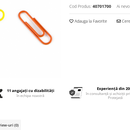
Cod Produs:
40701700
Ai nevo
Adauga la Favorite
Cere 
Experiență din 20
11 angajați cu dizabilități
în consultanță și achiziții p
în echipa noastră
Protejată
view-uri
(0)