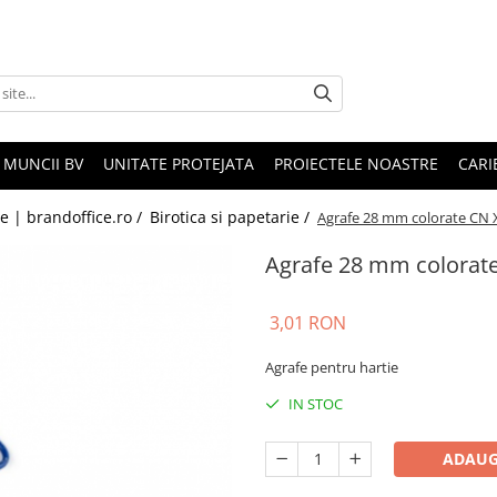
 MUNCII BV
UNITATE PROTEJATA
PROIECTELE NOASTRE
CARI
le | brandoffice.ro /
Birotica si papetarie /
Agrafe 28 mm colorate CN X
Agrafe 28 mm colorate
3,01 RON
Agrafe pentru hartie
IN STOC
ADAUG