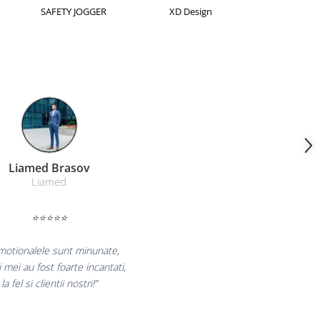
Horion
Kensington
Leitz
Farmacom Brasov
Farmacom
⭐⭐⭐⭐⭐
uram pentru reluarea colaborarii si
am multumiti pentru produsele plasate
i finalizate cu succes la timp."