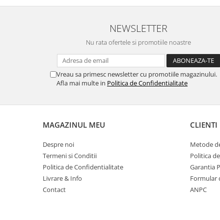
Masti de protectie respiratorie
Sepci, caciuli si esarfe
NEWSLETTER
Pachete promotionale
Nu rata ofertele si promotiile noastre
Accesorii pentru protectia muncii
Sosete de lucru
Vreau sa primesc newsletter cu promotiile magazinului.
Branturi
Afla mai multe in
Politica de Confidentialitate
Diverse accesorii
Articole de unica folosinta
Copii - tricouri si hanorace
MAGAZINUL MEU
CLIENTI
Comunicare si prezentare
Despre noi
Metode de
Flipchart-uri
Termeni si Conditii
Politica d
Ecrane Interactive
Politica de Confidentialitate
Garantia 
Sisteme de afisare
Livrare & Info
Formular 
Contact
ANPC
Ecrane de proiectie
Accesorii prezentare