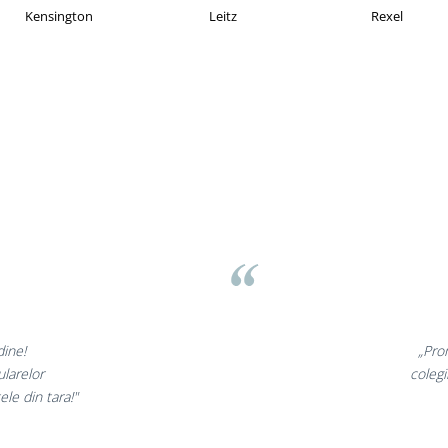
MAX
Esselte
Faber Castell
v
inunate,
„Ne buc
incantati,
ne declar
ri!”
s