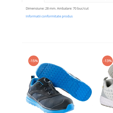
Rollere
Dimensiune: 28 mm. Ambalare: 70 buc/cut
Finelinere
Textmarkere
Informatii conformitate produs
Markere diverse
Carioci si creioane colorate
Rezerve instrumente scris
Tavite documente si suporturi
Ascutitori, radiere, agrafe
Foarfece pentru birou
-15%
-13%
Curatenie si igiena
Produse Antibacteriene
Articole pentru baie
Articole pentru bucatarie
Maturi, mopuri si galeti
Hartie igienica, prosoape hartie si
dispensere