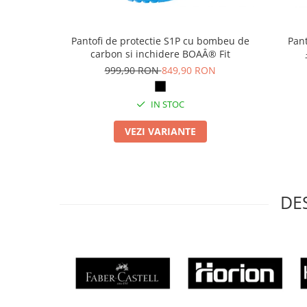
Articole pentru rufe, casa,
geamuri, mobila
Pantofi de protectie S1P cu bombeu de
Pant
Articole pentru birou, suprafete,
carbon si inchidere BOAÂ® Fit
pardoseli
999,90 RON
849,90 RON
Intretinere si odorizante masina
Saci de gunoi
IN STOC
Accesorii pentru curatenie
VEZI VARIANTE
Tipografie si stampile
Formulare tipizate
Caiete si blocnotesuri
personalizate
DE
Stampile, tusiere si tus
Protectia muncii si Imbracaminte
Imbracaminte
Tricouri
Bluze & Pulovere