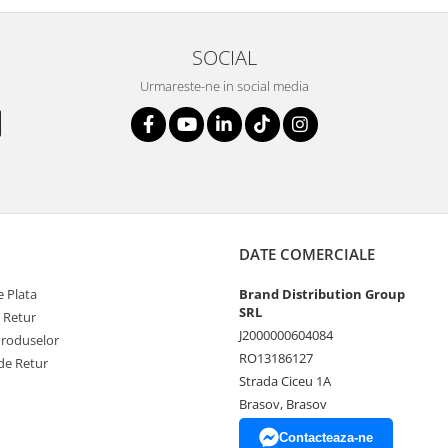
SOCIAL
Urmareste-ne in social media
DATE COMERCIALE
 Plata
Brand Distribution Group
SRL
e Retur
J2000000604084
Produselor
RO13186127
de Retur
Strada Ciceu 1A
Brasov, Brasov
Contacteaza-ne