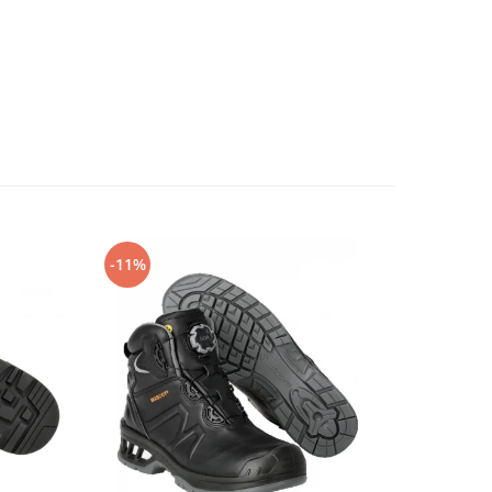
-11%
-14%