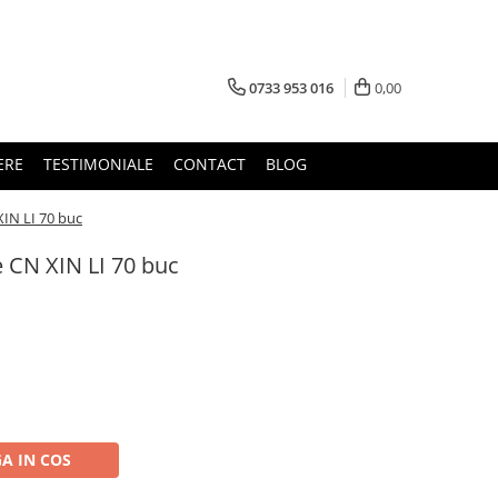
0733 953 016
0,00
ERE
TESTIMONIALE
CONTACT
BLOG
IN LI 70 buc
 CN XIN LI 70 buc
A IN COS