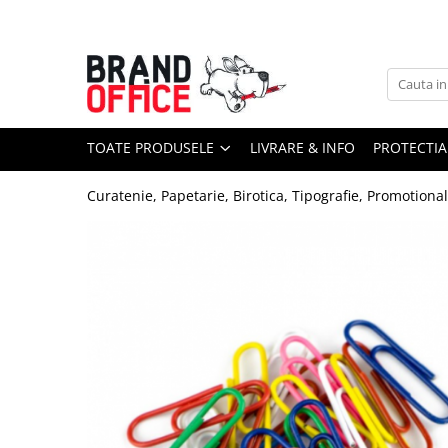
Toate Produsele
Unitate Protejata - PRODUCTIE
Hartie copiator si produse
TOATE PRODUSELE
LIVRARE & INFO
PROTECTIA
tipografice
Produse consumabile din hartie
Curatenie, Papetarie, Birotica, Tipografie, Promotiona
Detergenti si dezinfectanti
Formulare tipizate
Saci menajeri (Unitate Protejata)
Agende, calendare si organizatoare
Agende personalizabile
Organizatoare business
Birotica si papetarie
Hartie si articole din hartie