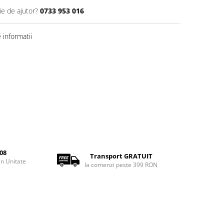
ie de ajutor?
0733 953 016
informatii
08
Transport GRATUIT
rin Unitate
la comenzi peste 399 RON