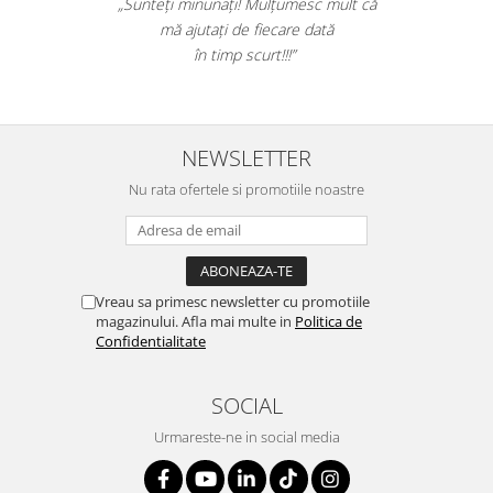
„Sunteți minunați! Mulțumesc mult că
mă ajutați de fiecare dată
în timp scurt!!!”
NEWSLETTER
Nu rata ofertele si promotiile noastre
Vreau sa primesc newsletter cu promotiile
magazinului. Afla mai multe in
Politica de
Confidentialitate
SOCIAL
Urmareste-ne in social media