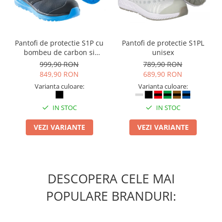
Pantofi de protectie S1P cu
Pantofi de protectie S1PL
bombeu de carbon si
unisex
inchidere BOAÂ® Fit
999,90 RON
789,90 RON
849,90 RON
689,90 RON
Varianta culoare:
Varianta culoare:
IN STOC
IN STOC
VEZI VARIANTE
VEZI VARIANTE
DESCOPERA CELE MAI
POPULARE BRANDURI: