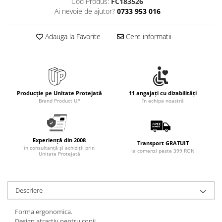
Cod Produs:
FC183526
Ai nevoie de ajutor?
0733 953 016
Adauga la Favorite
Cere informatii
Producție pe Unitate Protejată
11 angajați cu dizabilități
Brand Product UP
în echipa noastră
Experiență din 2008
Transport GRATUIT
în consultanță și achiziții prin
la comenzi peste 399 RON
Unitate Protejată
Descriere
Forma ergonomica.
Design atractiv pentru copii.