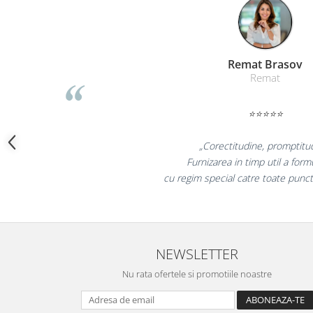
Camasi
Pantaloni
Pantaloni cu pieptar
Hanorace
Li
Jachete
Impermeabile
Veste
Reflectorizante
„Promotio
Incaltaminte
or
colegii mei 
Incaltaminte de lucru si protectie
n tara!"
la fel
Incaltaminte de oras si munte
Echipamente medicale
Manusi de protectie
Accesorii pentru protectia capului
NEWSLETTER
Casti de protectie
Nu rata ofertele si promotiile noastre
Antifoane
Ochelari de protectie si viziere