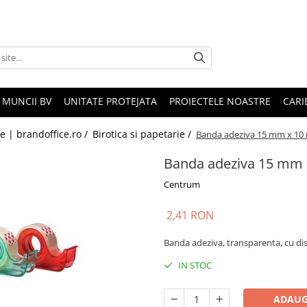
 MUNCII BV
UNITATE PROTEJATA
PROIECTELE NOASTRE
CARI
le | brandoffice.ro /
Birotica si papetarie /
Banda adeziva 15 mm x 10
Banda adeziva 15 mm 
Centrum
2,41 RON
Banda adeziva, transparenta, cu d
IN STOC
ADAUG