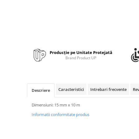
Bibliorafturi, caiete mecanice,
separatoare
Capsatoare, capse si perforatoare
Caiete si blocnotesuri
Dosare, folii protectie si mape
Accesorii diverse pentru birou
Producție pe Unitate Protejată
Etichetare si ambalare
Brand Product UP
Arhivare si depozitare
Instrumente de scris
Pixuri de plastic
Caracteristici
Intrebari frecvente
Re
Descriere
Pixuri metalice
Pixuri cu gel
Dimensiuni: 15 mm x 10 m
Stilouri
Informatii conformitate produs
Seturi de scris Premium
Instrumente de scris eco
Creioane mecanice si grafit