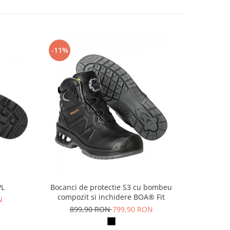
-11%
-14%
PL
Bocanci de protectie S3 cu bombeu
Pa
compozit si inchidere BOA® Fit
N
69
899,90 RON
799,90 RON