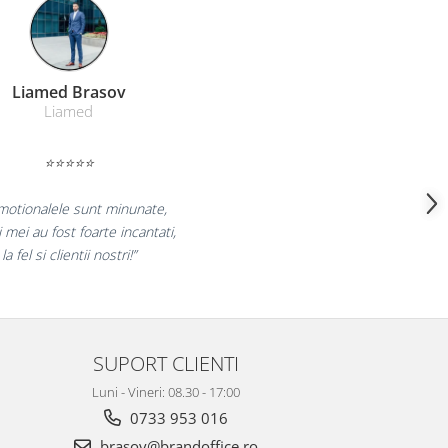
Farmacom Brasov
Farmacom
⭐⭐⭐⭐⭐
„Ne bucuram pentru reluarea colaborarii si
ne declaram multumiti pentru produsele plasate
si finalizate cu succes la timp."
SUPORT CLIENTI
Luni - Vineri: 08.30 - 17:00
0733 953 016
brasov@brandoffice.ro