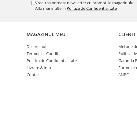
Vreau sa primesc newsletter cu promotiile magazinului.
Masti de protectie respiratorie
Afla mai multe in
Politica de Confidentialitate
Sepci, caciuli si esarfe
Pachete promotionale
Accesorii pentru protectia muncii
MAGAZINUL MEU
CLIENTI
Sosete de lucru
Despre noi
Metode de
Branturi
Termeni si Conditii
Politica d
Diverse accesorii
Politica de Confidentialitate
Garantia 
Articole de unica folosinta
Livrare & Info
Formular 
Copii - tricouri si hanorace
Contact
ANPC
Comunicare si prezentare
Flipchart-uri
Ecrane Interactive
Sisteme de afisare
Ecrane de proiectie
Accesorii prezentare