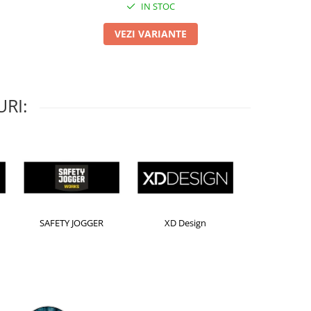
IN STOC
VEZI VARIANTE
RI:
Kensington
Leitz