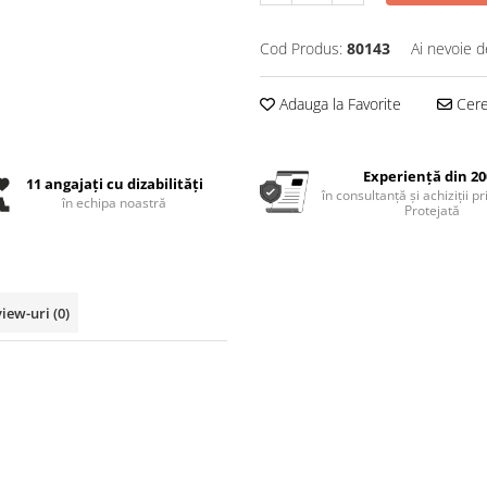
Cod Produs:
80143
Ai nevoie d
Adauga la Favorite
Cere 
Experiență din 20
11 angajați cu dizabilități
în consultanță și achiziții p
în echipa noastră
Protejată
view-uri
(0)