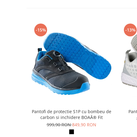
Rollere
Finelinere
Textmarkere
Markere diverse
-15%
-13%
Carioci si creioane colorate
Rezerve instrumente scris
Tavite documente si suporturi
Ascutitori, radiere, agrafe
Foarfece pentru birou
Curatenie si igiena
Produse Antibacteriene
Articole pentru baie
Articole pentru bucatarie
Pantofi de protectie S1P cu bombeu de
Pant
Maturi, mopuri si galeti
carbon si inchidere BOAÂ® Fit
Hartie igienica, prosoape hartie si
999,90 RON
849,90 RON
dispensere