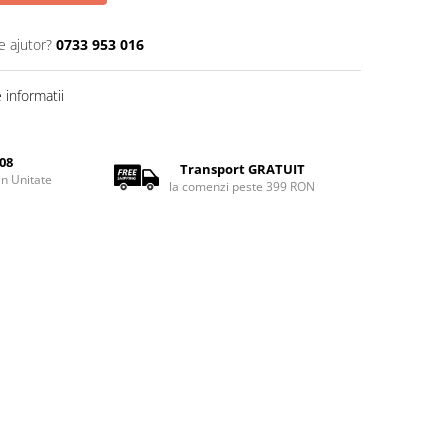
e ajutor?
0733 953 016
informatii
08
Transport GRATUIT
rin Unitate
la comenzi peste 399 RON