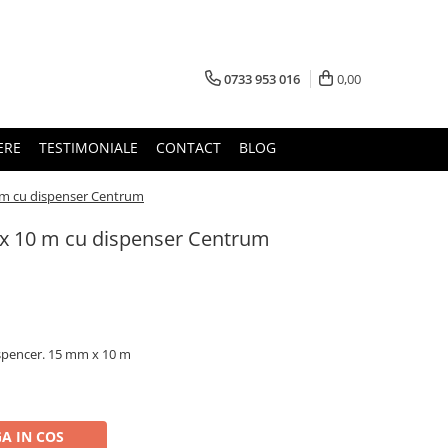
0733 953 016
0,00
ERE
TESTIMONIALE
CONTACT
BLOG
 m cu dispenser Centrum
x 10 m cu dispenser Centrum
ispencer. 15 mm x 10 m
A IN COS