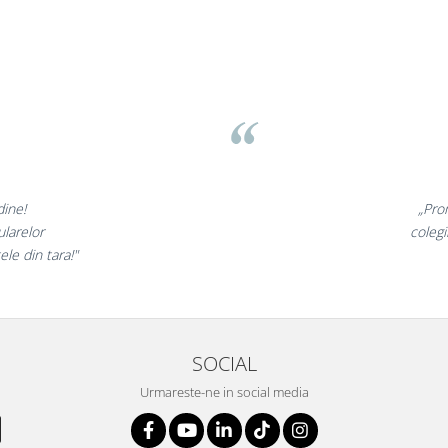
amed Brasov
Liamed
⭐⭐⭐⭐⭐
nalele sunt minunate,
au fost foarte incantati,
 si clientii nostri!”
SOCIAL
Urmareste-ne in social media