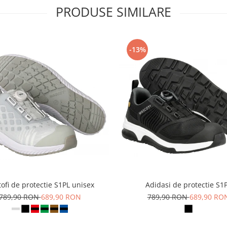
PRODUSE SIMILARE
-13%
ofi de protectie S1PL unisex
Adidasi de protectie S1
789,90 RON
689,90 RON
789,90 RON
689,90 RO