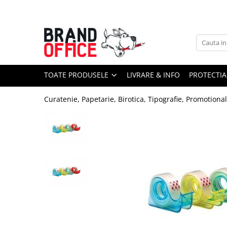
Toate Produsele
Unitate Protejata - PRODUCTIE
Hartie copiator si produse
TOATE PRODUSELE
LIVRARE & INFO
PROTECTIA
tipografice
Produse consumabile din hartie
Curatenie, Papetarie, Birotica, Tipografie, Promotiona
Detergenti si dezinfectanti
Formulare tipizate
Saci menajeri (Unitate Protejata)
Agende, calendare si organizatoare
Agende personalizabile
Organizatoare business
Birotica si papetarie
Hartie si articole din hartie