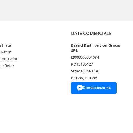
DATE COMERCIALE
 Plata
Brand Distribution Group
SRL
e Retur
J2000000604084
Produselor
RO13186127
de Retur
Strada Ciceu 1A
Brasov, Brasov
Contacteaza-ne