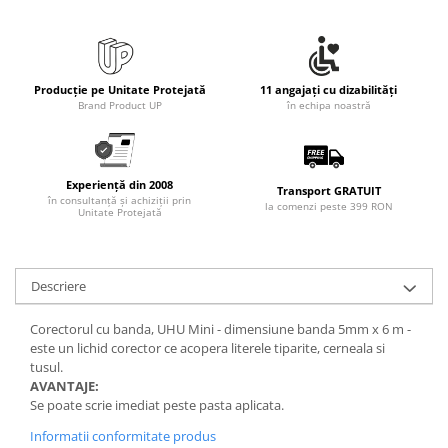
Producție pe Unitate Protejată
11 angajați cu dizabilități
Brand Product UP
în echipa noastră
Experiență din 2008
Transport GRATUIT
în consultanță și achiziții prin
la comenzi peste 399 RON
Unitate Protejată
Descriere
Corectorul cu banda, UHU Mini - dimensiune banda 5mm x 6 m -
este un lichid corector ce acopera literele tiparite, cerneala si
tusul.
AVANTAJE:
Se poate scrie imediat peste pasta aplicata.
Informatii conformitate produs