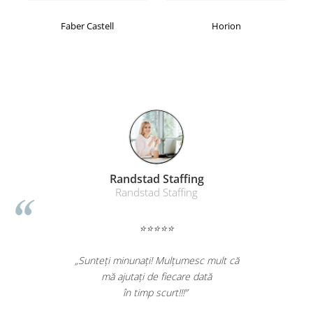
Faber Castell
Horion
Randstad Staffing
Randstad Staffing
⭐⭐⭐⭐⭐
„Sunteți minunați! Mulțumesc mult că
mă ajutați de fiecare dată
în timp scurt!!!”