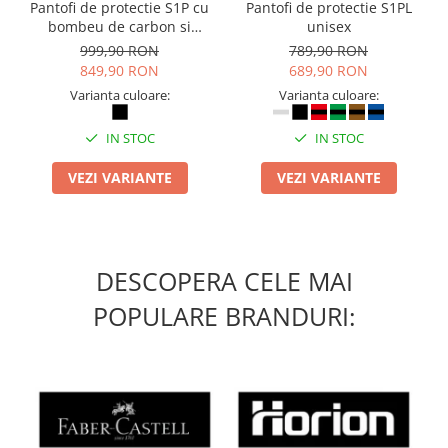
Pantofi de protectie S1P cu
Pantofi de protectie S1PL
bombeu de carbon si
unisex
inchidere BOAÂ® Fit
999,90 RON
789,90 RON
849,90 RON
689,90 RON
Varianta culoare:
Varianta culoare:
IN STOC
IN STOC
VEZI VARIANTE
VEZI VARIANTE
DESCOPERA CELE MAI
POPULARE BRANDURI: