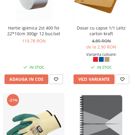
Hartie igienica 2st 400 foi
Dosar cu capse 1/1 Leitz
22*10cm 300gr 12 buc/set
carton kraft
119,78 RON
4,85 RON
de la 2,90 RON
Varianta culoare:
IN STOC
IN STOC
ADAUGA IN COS
VEZI VARIANTE
-21%