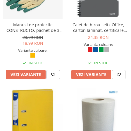
Manusi de protectie
Caiet de birou Leitz Office,
CONSTRUCTO, pachet de 3
carton laminat, certificare
perechi, Safety Jogger
FSC, reciclabil, A5, 90 coli, cu
23,99 RON
24,35 RON
spira, dictando, gri
18,99 RON
Varianta culoare:
Varianta culoare:
IN STOC
IN STOC
VEZI VARIANTE
VEZI VARIANTE