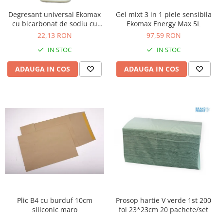
Degresant universal Ekomax
Gel mixt 3 in 1 piele sensibila
cu bicarbonat de sodiu cu
Ekomax Energy Max 5L
pulverizator 500ml
22,13 RON
97,59 RON
IN STOC
IN STOC
ADAUGA IN COS
ADAUGA IN COS
Plic B4 cu burduf 10cm
Prosop hartie V verde 1st 200
siliconic maro
foi 23*23cm 20 pachete/set