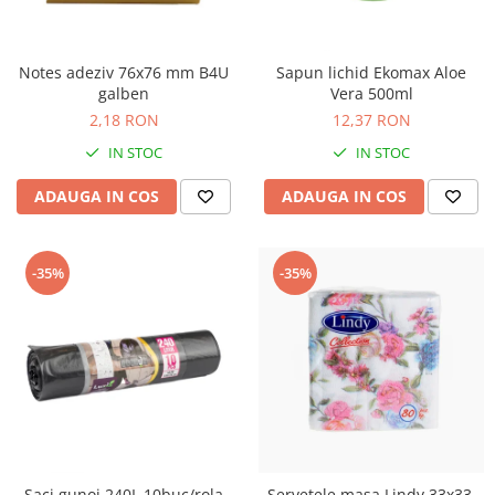
Notes adeziv 76x76 mm B4U
Sapun lichid Ekomax Aloe
galben
Vera 500ml
2,18 RON
12,37 RON
IN STOC
IN STOC
ADAUGA IN COS
ADAUGA IN COS
-35%
-35%
Saci gunoi 240L 10buc/rola
Servetele masa Lindy 33x33,