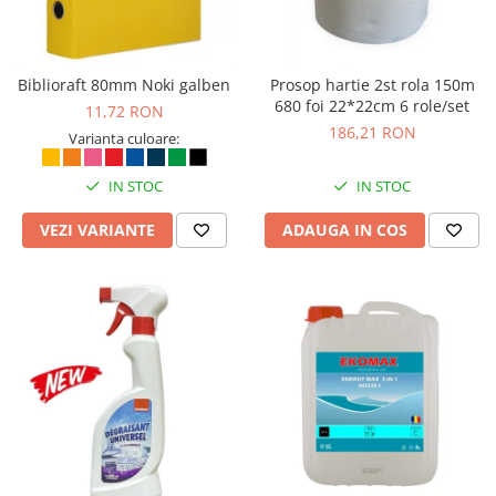
Biblioraft 80mm Noki galben
Prosop hartie 2st rola 150m
680 foi 22*22cm 6 role/set
11,72 RON
186,21 RON
Varianta culoare:
IN STOC
IN STOC
VEZI VARIANTE
ADAUGA IN COS