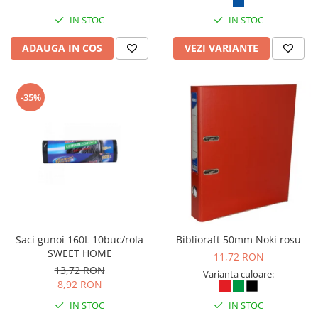
IN STOC
IN STOC
ADAUGA IN COS
VEZI VARIANTE
-35%
Saci gunoi 160L 10buc/rola
Biblioraft 50mm Noki rosu
SWEET HOME
11,72 RON
13,72 RON
Varianta culoare:
8,92 RON
IN STOC
IN STOC