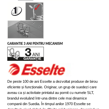
ergonomice
Masini de legat, indosariat si
accesorii
Protocol si HORECA
Apa si bauturi racoritoare
Cafea, ceai, zahar, lapte
Casa si bucatarie
GARANTIE 3 ANI PENTRU MECANISM
Cani si pahare
Bucatarie si servire
Textile si confort pentru casa
Decor si interior
Seturi si accesorii pentru vin
De peste 100 de ani Esselte a dezvoltat produse de birou
Rucsacuri si articole de calatorie
eficiente și funcționale. Originar, un grup de suedezi care
aveau ca și activitate printatul au pornit cu numele SLT,
Rucsacuri
brandul evoluând într-una dintre cele mai dinamice
Trollere, genti si accesorii de voiaj
companii din Suedia. În timpul anilor 1970 Esselte se
Genti de umar si borsete