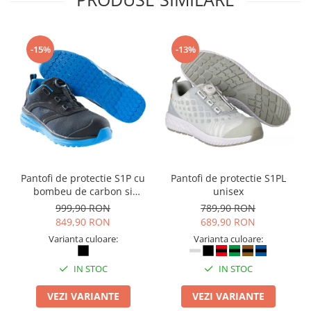
Seturi si scule de baza
Masurare si taiere
-15%
-13%
Lampi portabile
Lanterne, lampi si accesorii
Pentru masini, biciclete si prim
ajutor
Noutati si inovatii
Pachete Cadou Premium
Promotii si reduceri
Pantofi de protectie S1P cu
Pantofi de protectie S1PL
LICHIDARE DE STOC
bombeu de carbon si
unisex
inchidere BOAÂ® Fit
999,90 RON
789,90 RON
849,90 RON
689,90 RON
Varianta culoare:
Varianta culoare:
IN STOC
IN STOC
VEZI VARIANTE
VEZI VARIANTE