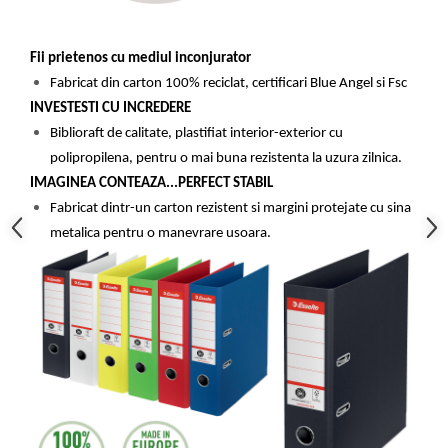
Table magnetice (whiteboard-uri)
Electronice si accesorii tech
Fii prietenos cu mediul inconjurator
Gadgeturi mobile
Fabricat din carton 100% reciclat, certificari Blue Angel si Fsc
Securitate digitala
INVESTESTI
CU INCREDERE
Adaptoare de calatorie
Biblioraft de calitate, plastifiat interior-exterior cu
Baterii si acumulatori
polipropilena, pentru o mai buna rezistenta la uzura zilnica.
IMAGINEA CONTEAZA...PERFECT STABIL
Cabluri si conectivitate
Fabricat dintr-un carton rezistent si margini protejate cu sina
Incarcatoare wireless
metalica pentru o manevrare usoara.
Incarcatoare cu fir si auto
Ceasuri smart - Smartwatch
Baterii externe - Powerbanks
Accesorii localizare (FindMy)
Cartuse, tonere, consumabile PC
Standuri PC si suporturi
ergonomice