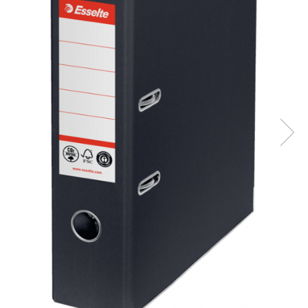
Bibliorafturi, caiete mecanice,
separatoare
Capsatoare, capse si perforatoare
Caiete si blocnotesuri
Dosare, folii protectie si mape
Accesorii diverse pentru birou
Etichetare si ambalare
Arhivare si depozitare
Instrumente de scris
Pixuri de plastic
Pixuri metalice
Pixuri cu gel
Stilouri
Seturi de scris Premium
Instrumente de scris eco
Creioane mecanice si grafit