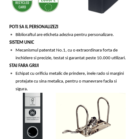
Suporturi si huse telefoane &
tablete
Periferice PC si accesorii
Ergnonomice
POTI SA IL PERSONALIZEZI
Audio
Biblioraftul are eticheta adeziva pentru personalizare.
Boxe portabile
SISTEM UNIC
Mecanismul patentat No.1,
cu o extraordinara forta de
Casti
inchidere si precizie, testat si garantat peste 10.000 utilizari.
Tehnica si mobilier pentru birou
STAI FARA GRIJI
Laminatoare
Echipat cu orificiu metalic de prindere, inele rado si margini
Folii laminare
protejate cu sina metalica, pentru o manevrare facila si
Accesorii mobilier
sigura.
Ghilotine și Trimmere
Calculatoare de birou
Distrugatoare documente
Cosuri de gunoi pentru birou
Scaune, birouri si produse