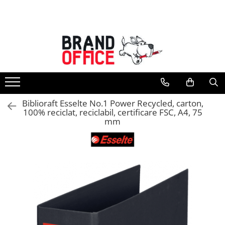
Toate Produsele
Unitate Protejata - PRODUCTIE
Hartie copiator si produse
tipografice
Produse consumabile din hartie
Biblioraft Esselte No.1 Power Recycled, carton,
Detergenti si dezinfectanti
100% reciclat, reciclabil, certificare FSC, A4, 75
mm
Formulare tipizate
Saci menajeri (Unitate Protejata)
Agende, calendare si organizatoare
Agende personalizabile
Organizatoare business
Birotica si papetarie
Hartie si articole din hartie