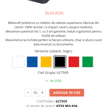
Rollere
Finelinere
30,00 RON
Textmarkere
Markere diverse
Biblioraft prietenos cu mediul, de calitate superioara, fabricat din
Carioci si creioane colorate
carton 100% reciclat, cu impact neutru asupra mediului.
Mecanism patentat No.1, cu 3 ani garantie, testat si garantat pentru
Rezerve instrumente scris
10,000 de utilizari.
Tavite documente si suporturi
Mecanismul se inchide perfect la fiecare utilizare, chiar si atunci cand
este incarcat cu documente.
Ascutitori, radiere, agrafe
Varianta culoare
: negru
Foarfece pentru birou
Curatenie si igiena
Produse Antibacteriene
Cod Grupa
:
627569
Articole pentru baie
IN STOC
Articole pentru bucatarie
Maturi, mopuri si galeti
ADAUGA IN COS
Hartie igienica, prosoape hartie si
Cod Produs:
627569
dispensere
Ai nevoie de ajutor?
0733 953 016