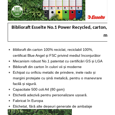
Camasi
Pantaloni
Pantaloni cu pieptar
Hanorace
Biblioraft Esselte No.1 Power Recycled, carton, 100%
Jachete
Impermeabile
mm
Veste
Reflectorizante
carton 100% reciclat, reciclabil 100%,
Biblioraft
din
Incaltaminte
certificat Blue Angel și FSC privind mediul înconjurător
Mecanism robust No.1 patentat cu certificări GS și LGA
Incaltaminte de lucru si protectie
Biblioraft din carton în culori vii și moderne
Incaltaminte de oras si munte
Echipat cu orificiu metalic de prindere, inele rado și
Echipamente medicale
margini protejate cu șină metalică, pentru o manevrare
Manusi de protectie
facilă și sigură.
Capacitate 500 coli A4 (80 gsm)
Accesorii pentru protectia capului
Etichetă adezivă pentru personalizare ușoară.
Casti de protectie
Fabricat în Europa
Antifoane
Etichetat, fără alte deșeuri generate de ambalaje
Ochelari de protectie si viziere