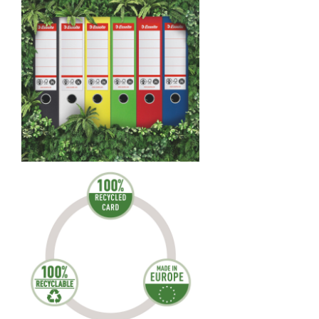
Masti de protectie respiratorie
Sepci, caciuli si esarfe
Pachete promotionale
Accesorii pentru protectia muncii
Sosete de lucru
Branturi
Diverse accesorii
Articole de unica folosinta
Copii - tricouri si hanorace
Comunicare si prezentare
Flipchart-uri
Ecrane Interactive
Sisteme de afisare
Ecrane de proiectie
Accesorii prezentare