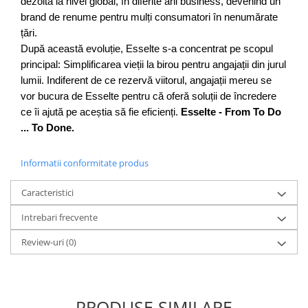
dezolta la nivel global, în diferite arii business, devenind un
brand de renume pentru mulți consumatori în nenumărate
Genti, huse si rucsacuri de laptop
țări.
Genti de plaja si cumparaturi
După această evoluție, Esselte s-a concentrat pe scopul
Portofele si portcarduri RFID
principal: Simplificarea vieții la birou pentru angajații din jurul
lumii. Indiferent de ce rezervă viitorul, angajații mereu se
Sport si accesorii outdoor
vor bucura de Esselte pentru că oferă soluții de încredere
Sticle, cani si termosuri to go
ce îi ajută pe aceștia să fie eficienți.
Esselte - From To Do
Sport, jocuri si accesorii
... To Done.
Gratare si picnic
Informatii conformitate produs
Plaja si relaxare
Genti frigorifice
Caracteristici
Ochelari de soare
Intrebari frecvente
Lanyards si brelocuri
Review-uri
(0)
Umbrele
Scule, unelte si iluminat
Unelte multifunctionale si bricege
PRODUSE SIMILARE
(multitools)