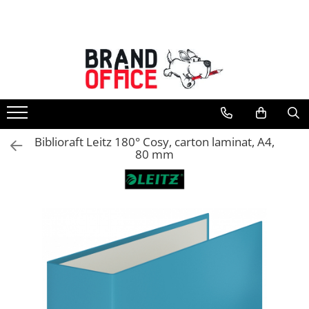
Toate Produsele
Unitate Protejata - PRODUCTIE
Hartie copiator si produse
tipografice
Produse consumabile din hartie
Biblioraft Leitz 180° Cosy, carton laminat, A4,
Detergenti si dezinfectanti
80 mm
Formulare tipizate
Saci menajeri (Unitate Protejata)
Agende, calendare si organizatoare
Agende personalizabile
Organizatoare business
Birotica si papetarie
Hartie si articole din hartie