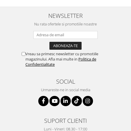
Suporturi si huse telefoane &
tablete
NEWSLETTER
Periferice PC si accesorii
Ergnonomice
Nu rata ofertele si promotiile noastre
Audio
Boxe portabile
Casti
Vreau sa primesc newsletter cu promotiile
Tehnica si mobilier pentru birou
magazinului. Afla mai multe in
Politica de
Laminatoare
Confidentialitate
Folii laminare
SOCIAL
Accesorii mobilier
Urmareste-ne in social media
Ghilotine și Trimmere
Calculatoare de birou
Distrugatoare documente
Cosuri de gunoi pentru birou
SUPORT CLIENTI
Scaune, birouri si produse
Luni - Vineri: 08.30 - 17:00