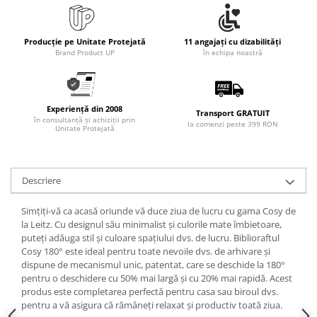
Articole pentru rufe, casa,
geamuri, mobila
Producție pe Unitate Protejată
11 angajați cu dizabilități
Articole pentru birou, suprafete,
Brand Product UP
în echipa noastră
pardoseli
Intretinere si odorizante masina
Saci de gunoi
Experiență din 2008
Transport GRATUIT
în consultanță și achiziții prin
Accesorii pentru curatenie
la comenzi peste 399 RON
Unitate Protejată
Tipografie si stampile
Formulare tipizate
Descriere
Caiete si blocnotesuri
personalizate
Simțiți-vă ca acasă oriunde vă duce ziua de lucru cu gama Cosy de
Stampile, tusiere si tus
la Leitz. Cu designul său minimalist și culorile mate îmbietoare,
puteți adăuga stil și culoare spațiului dvs. de lucru. Biblioraftul
Protectia muncii si Imbracaminte
Cosy 180° este ideal pentru toate nevoile dvs. de arhivare și
Imbracaminte
dispune de mecanismul unic, patentat, care se deschide la 180°
pentru o deschidere cu 50% mai largă și cu 20% mai rapidă. Acest
Tricouri
produs este completarea perfectă pentru casa sau biroul dvs.
Bluze & Pulovere
pentru a vă asigura că rămâneți relaxat și productiv toată ziua.