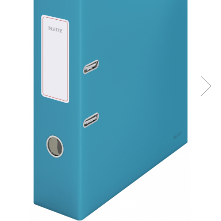
Bibliorafturi, caiete mecanice,
separatoare
Capsatoare, capse si perforatoare
Caiete si blocnotesuri
Dosare, folii protectie si mape
Accesorii diverse pentru birou
Etichetare si ambalare
Arhivare si depozitare
Instrumente de scris
Pixuri de plastic
Pixuri metalice
Pixuri cu gel
Stilouri
Seturi de scris Premium
Instrumente de scris eco
Creioane mecanice si grafit