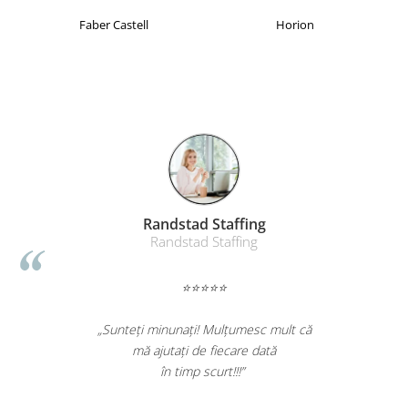
Table magnetice (whiteboard-uri)
Faber Castell
Horion
Electronice si accesorii tech
Gadgeturi mobile
Securitate digitala
Adaptoare de calatorie
Baterii si acumulatori
Cabluri si conectivitate
Incarcatoare wireless
Randstad Staffing
Incarcatoare cu fir si auto
Randstad Staffing
Ceasuri smart - Smartwatch
Baterii externe - Powerbanks
⭐⭐⭐⭐⭐
Accesorii localizare (FindMy)
„Sunteți minunați! Mulțumesc mult că
Cartuse, tonere, consumabile PC
mă ajutați de fiecare dată
Standuri PC si suporturi
în timp scurt!!!”
ergonomice