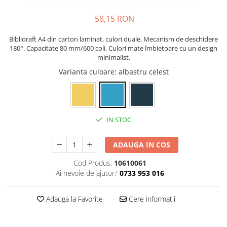
Rollere
Finelinere
58,15 RON
Textmarkere
Biblioraft A4 din carton laminat, culori duale. Mecanism de deschidere
Markere diverse
180°. Capacitate 80 mm/600 coli. Culori mate îmbietoare cu un design
Carioci si creioane colorate
minimalist.
Rezerve instrumente scris
Varianta culoare
: albastru celest
Tavite documente si suporturi
Ascutitori, radiere, agrafe
Foarfece pentru birou
IN STOC
Curatenie si igiena
Produse Antibacteriene
ADAUGA IN COS
Articole pentru baie
Cod Produs:
10610061
Ai nevoie de ajutor?
0733 953 016
Articole pentru bucatarie
Maturi, mopuri si galeti
Adauga la Favorite
Cere informatii
Hartie igienica, prosoape hartie si
dispensere