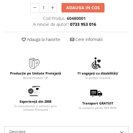
ADAUGA IN COS
Cod Produs:
60480001
Ai nevoie de ajutor?
0733 953 016
Adauga la Favorite
Cere informatii
Producție pe Unitate Protejată
11 angajați cu dizabilități
Brand Product UP
în echipa noastră
Experiență din 2008
Transport GRATUIT
în consultanță și achiziții prin
la comenzi peste 399 RON
Unitate Protejată
Descriere