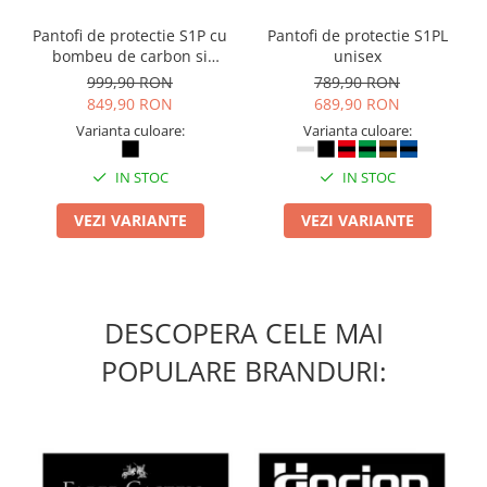
Pantofi de protectie S1P cu
Pantofi de protectie S1PL
bombeu de carbon si
unisex
inchidere BOAÂ® Fit
999,90 RON
789,90 RON
849,90 RON
689,90 RON
Varianta culoare:
Varianta culoare:
IN STOC
IN STOC
VEZI VARIANTE
VEZI VARIANTE
DESCOPERA CELE MAI
POPULARE BRANDURI: