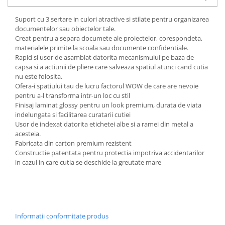
Suport cu 3 sertare in culori atractive si stilate pentru organizarea
documentelor sau obiectelor tale.
Creat pentru a separa documete ale proiectelor, corespondeta,
materialele primite la scoala sau documente confidentiale.
Rapid si usor de asamblat datorita mecanismului pe baza de
capsa si a actiunii de pliere care salveaza spatiul atunci cand cutia
nu este folosita.
Ofera-i spatiului tau de lucru factorul WOW de care are nevoie
pentru a-l transforma intr-un loc cu stil
Finisaj laminat glossy pentru un look premium, durata de viata
indelungata si facilitarea curatarii cutiei
Usor de indexat datorita etichetei albe si a ramei din metal a
acesteia.
Fabricata din carton premium rezistent
Constructie patentata pentru protectia impotriva accidentarilor
in cazul in care cutia se deschide la greutate mare
Informatii conformitate produs