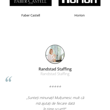
Faber Castell
Horion
Randstad Staffing
Randstad Staffing
⭐⭐⭐⭐⭐
oata
„Sunteți minunați! Mulțumesc mult că
pida.
mă ajutați de fiecare dată
în timp scurt!!!”