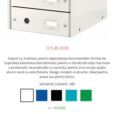
Pixuri cu gel
ergonomice
Echipamente medicale
Stilouri
Suporturi si huse telefoane &
Seturi de scris Premium
Manusi de protectie
tablete
Instrumente de scris eco
Accesorii pentru protectia capului
Periferice PC si accesorii
Creioane mecanice si grafit
Ergnonomice
Casti de protectie
Rollere
Antifoane
Audio
Finelinere
Ochelari de protectie si viziere
Boxe portabile
Textmarkere
373,85 RON
Masti de protectie respiratorie
Casti
Markere diverse
Sepci, caciuli si esarfe
Suport cu 3 sertare, pentru depozitarea documentelor format A4.
Carioci si creioane colorate
Pachete promotionale
Suprafaţa exterioara este laminata, pentru o durata de viaţa mai mare
Rezerve instrumente scris
a produsului. Se poate plia cu uşurinţa, pentru a nu ocupa spaţiu
Accesorii pentru protectia muncii
atunci cand nu este folosita. Design modern si atractiv. Ideal pentru
Tavite documente si suporturi
acasa sau pentru birou.
Sosete de lucru
Ascutitori, radiere, agrafe
Varianta culoare
: alb
Branturi
Foarfece pentru birou
Diverse accesorii
Articole de unica folosinta
Copii - tricouri si hanorace
IN STOC