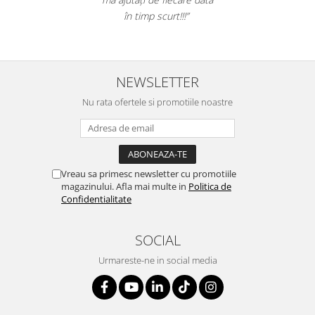
Suporturi si huse telefoane &
în timp scurt!!!”
tablete
Periferice PC si accesorii
Ergnonomice
Audio
NEWSLETTER
Boxe portabile
Nu rata ofertele si promotiile noastre
Casti
Tehnica si mobilier pentru birou
Laminatoare
Vreau sa primesc newsletter cu promotiile
Folii laminare
magazinului. Afla mai multe in
Politica de
Accesorii mobilier
Confidentialitate
Ghilotine și Trimmere
SOCIAL
Calculatoare de birou
Urmareste-ne in social media
Distrugatoare documente
Cosuri de gunoi pentru birou
Scaune, birouri si produse