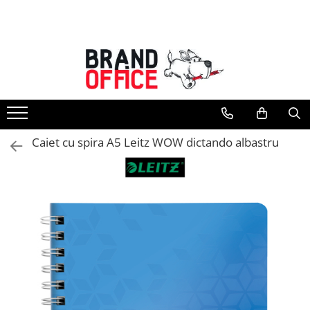
Toate Produsele
Unitate Protejata - PRODUCTIE
Hartie copiator si produse
tipografice
Produse consumabile din hartie
Caiet cu spira A5 Leitz WOW dictando albastru
Detergenti si dezinfectanti
Formulare tipizate
Saci menajeri (Unitate Protejata)
Agende, calendare si organizatoare
Agende personalizabile
Organizatoare business
Birotica si papetarie
Hartie si articole din hartie