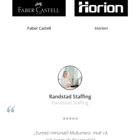
Table magnetice (whiteboard-uri)
Electronice si accesorii tech
Gadgeturi mobile
Faber Castell
Horion
Securitate digitala
Adaptoare de calatorie
Baterii si acumulatori
Cabluri si conectivitate
Incarcatoare wireless
Incarcatoare cu fir si auto
Ceasuri smart - Smartwatch
Randstad Staffing
Baterii externe - Powerbanks
Randstad Staffing
Accesorii localizare (FindMy)
Cartuse, tonere, consumabile PC
⭐⭐⭐⭐⭐
Standuri PC si suporturi
ergonomice
„Sunteți minunați! Mulțumesc mult că
mă ajutați de fiecare dată