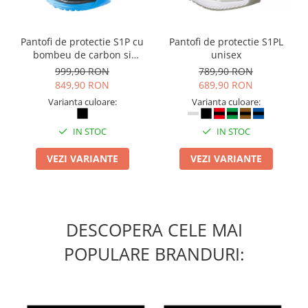
Masti de protectie respiratorie
Sepci, caciuli si esarfe
Pantofi de protectie S1P cu
Pantofi de protectie S1PL
Pachete promotionale
bombeu de carbon si
unisex
inchidere BOAÂ® Fit
Accesorii pentru protectia muncii
999,90 RON
789,90 RON
849,90 RON
689,90 RON
Sosete de lucru
Varianta culoare:
Varianta culoare:
Branturi
Diverse accesorii
IN STOC
IN STOC
Articole de unica folosinta
VEZI VARIANTE
VEZI VARIANTE
Copii - tricouri si hanorace
Comunicare si prezentare
Flipchart-uri
DESCOPERA CELE MAI
Ecrane Interactive
Sisteme de afisare
POPULARE BRANDURI:
Ecrane de proiectie
Accesorii prezentare