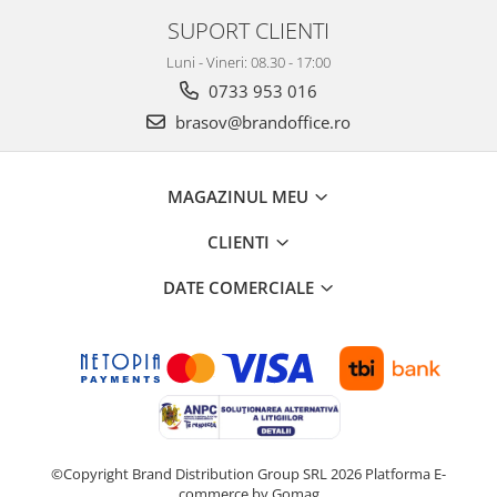
ergonomice
SUPORT CLIENTI
Masini de legat, indosariat si
Luni - Vineri: 08.30 - 17:00
accesorii
0733 953 016
Protocol si HORECA
brasov@brandoffice.ro
Apa si bauturi racoritoare
Cafea, ceai, zahar, lapte
Casa si bucatarie
MAGAZINUL MEU
Cani si pahare
CLIENTI
Bucatarie si servire
DATE COMERCIALE
Textile si confort pentru casa
Decor si interior
Seturi si accesorii pentru vin
Rucsacuri si articole de calatorie
Rucsacuri
Trollere, genti si accesorii de voiaj
©Copyright Brand Distribution Group SRL 2026
Platforma E-
Genti de umar si borsete
commerce by Gomag