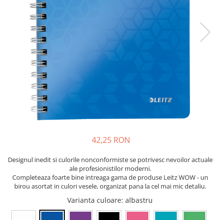
Bibliorafturi, caiete mecanice,
separatoare
Capsatoare, capse si perforatoare
Caiete si blocnotesuri
Dosare, folii protectie si mape
Accesorii diverse pentru birou
Etichetare si ambalare
Arhivare si depozitare
Instrumente de scris
Pixuri de plastic
42,25 RON
Pixuri metalice
Designul inedit si culorile nonconformiste se potrivesc nevoilor actuale
Pixuri cu gel
ale profesionistilor moderni.
Stilouri
Completeaza foarte bine intreaga gama de produse Leitz WOW - un
Seturi de scris Premium
birou asortat in culori vesele, organizat pana la cel mai mic detaliu.
Instrumente de scris eco
Varianta culoare
: albastru
Creioane mecanice si grafit