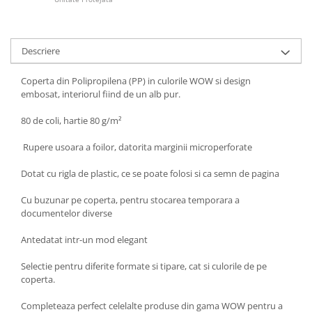
Articole pentru rufe, casa,
geamuri, mobila
Articole pentru birou, suprafete,
Descriere
pardoseli
Intretinere si odorizante masina
Coperta din Polipropilena (PP) in culorile WOW si design
embosat, interiorul fiind de un alb pur.
Saci de gunoi
80 de coli, hartie 80 g/m²
Accesorii pentru curatenie
Tipografie si stampile
Rupere usoara a foilor, datorita marginii microperforate
Formulare tipizate
Dotat cu rigla de plastic, ce se poate folosi si ca semn de pagina
Caiete si blocnotesuri
personalizate
Cu buzunar pe coperta, pentru stocarea temporara a
documentelor diverse
Stampile, tusiere si tus
Protectia muncii si Imbracaminte
Antedatat intr-un mod elegant
Imbracaminte
Selectie pentru diferite formate si tipare, cat si culorile de pe
Tricouri
coperta.
Bluze & Pulovere
Completeaza perfect celelalte produse din gama WOW pentru a