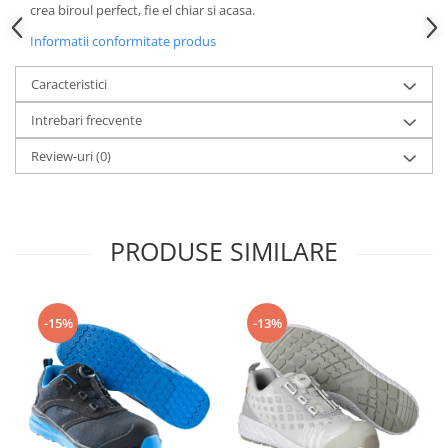
Camasi
crea biroul perfect, fie el chiar si acasa.
Pantaloni
Informatii conformitate produs
Pantaloni cu pieptar
Hanorace
Caracteristici
Jachete
Intrebari frecvente
Impermeabile
Review-uri
(0)
Veste
Reflectorizante
Incaltaminte
PRODUSE SIMILARE
Incaltaminte de lucru si protectie
Incaltaminte de oras si munte
Echipamente medicale
-15%
-13%
Manusi de protectie
Accesorii pentru protectia capului
Casti de protectie
Antifoane
Ochelari de protectie si viziere