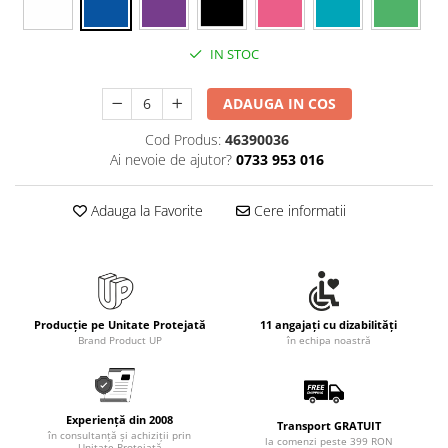
Rollere
Finelinere
IN STOC
Textmarkere
Markere diverse
ADAUGA IN COS
Carioci si creioane colorate
Rezerve instrumente scris
Cod Produs:
46390036
Ai nevoie de ajutor?
0733 953 016
Tavite documente si suporturi
Ascutitori, radiere, agrafe
Adauga la Favorite
Cere informatii
Foarfece pentru birou
Curatenie si igiena
Produse Antibacteriene
Articole pentru baie
Producție pe Unitate Protejată
11 angajați cu dizabilități
Brand Product UP
în echipa noastră
Articole pentru bucatarie
Maturi, mopuri si galeti
Hartie igienica, prosoape hartie si
Experiență din 2008
dispensere
Transport GRATUIT
în consultanță și achiziții prin
la comenzi peste 399 RON
Unitate Protejată