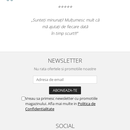
⭐⭐⭐⭐⭐
„Sunteți minunați! Mulțumesc mult că
mă ajutați de fiecare dată
în timp scurt!!!”
NEWSLETTER
Nu rata ofertele si promotiile noastre
Vreau sa primesc newsletter cu promotiile
magazinului. Afla mai multe in
Politica de
Confidentialitate
SOCIAL