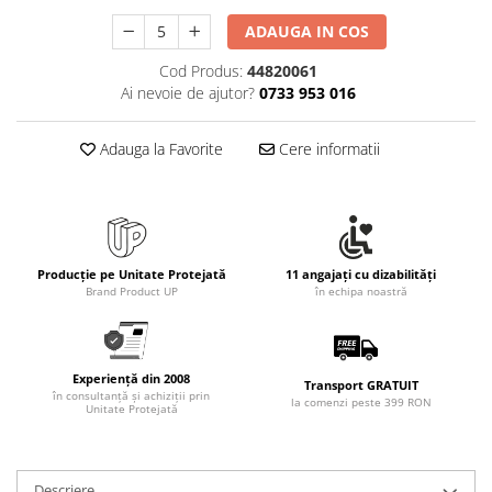
ADAUGA IN COS
Cod Produs:
44820061
Ai nevoie de ajutor?
0733 953 016
Adauga la Favorite
Cere informatii
Producție pe Unitate Protejată
11 angajați cu dizabilități
Brand Product UP
în echipa noastră
Experiență din 2008
Transport GRATUIT
în consultanță și achiziții prin
la comenzi peste 399 RON
Unitate Protejată
Descriere