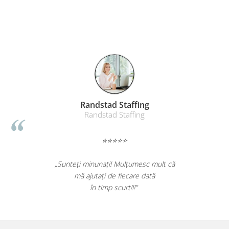
Suporturi si huse telefoane &
tablete
Periferice PC si accesorii
Ergnonomice
Audio
Boxe portabile
Casti
Tehnica si mobilier pentru birou
Randstad Staffing
Laminatoare
Randstad Staffing
Folii laminare
⭐⭐⭐⭐⭐
Accesorii mobilier
Ghilotine și Trimmere
„Sunteți minunați! Mulțumesc mult că
Calculatoare de birou
mă ajutați de fiecare dată
în timp scurt!!!”
Distrugatoare documente
Cosuri de gunoi pentru birou
Scaune, birouri si produse