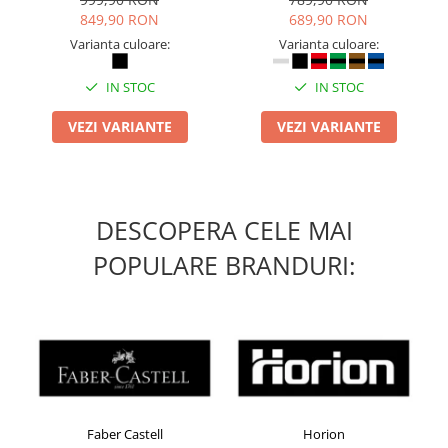
Table magnetice (whiteboard-uri)
849,90 RON
689,90 RON
Electronice si accesorii tech
Varianta culoare:
Varianta culoare:
Gadgeturi mobile
IN STOC
IN STOC
Securitate digitala
Adaptoare de calatorie
VEZI VARIANTE
VEZI VARIANTE
Baterii si acumulatori
Cabluri si conectivitate
Incarcatoare wireless
DESCOPERA CELE MAI
Incarcatoare cu fir si auto
POPULARE BRANDURI:
Ceasuri smart - Smartwatch
Baterii externe - Powerbanks
Accesorii localizare (FindMy)
Cartuse, tonere, consumabile PC
Standuri PC si suporturi
ergonomice
Faber Castell
Horion