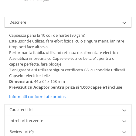
Articole pentru rufe, casa,
geamuri, mobila
Articole pentru birou, suprafete,
Descriere
pardoseli
Intretinere si odorizante masina
Capseaza pana la 10 coli de hartie (80 gsm)
Este usor de utilizat, fara efort fizic si cu o singura mana, iar intre
Saci de gunoi
timp poti face altceva
Performanta fiabila, utilizand reteaua de alimentare electrica
Accesorii pentru curatenie
A se utiliza impreuna cu Capsele electrice Leitz e1, pentru o
Tipografie si stampile
capsare perfecta, fara blocaje
3 ani garantie si utilizare sigura certificata GS, cu conditia utilizarii
Formulare tipizate
Capselor electrice Leitz
Caiete si blocnotesuri
Dimensiuni
: 44 x 64 x 153 mm
personalizate
Prevazut cu Adaptor pentru priza si 1,000 capse e1 incluse
Stampile, tusiere si tus
Informatii conformitate produs
Protectia muncii si Imbracaminte
Caracteristici
Imbracaminte
Intrebari frecvente
Tricouri
Bluze & Pulovere
Review-uri
(0)