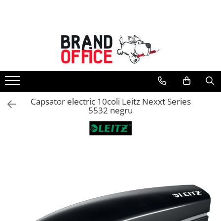
Toate Produsele
Unitate Protejata - PRODUCTIE
Hartie copiator si produse
tipografice
Produse consumabile din hartie
Capsator electric 10coli Leitz Nexxt Series
Detergenti si dezinfectanti
5532 negru
Formulare tipizate
Saci menajeri (Unitate Protejata)
Agende, calendare si organizatoare
Agende personalizabile
Organizatoare business
Birotica si papetarie
Hartie si articole din hartie