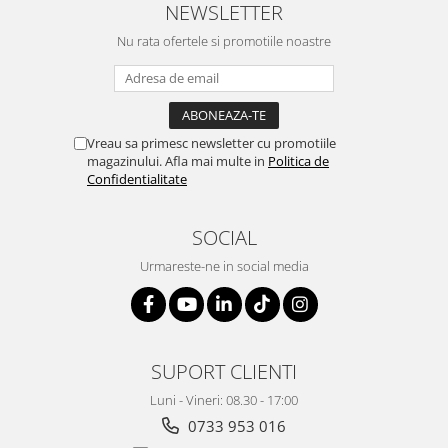
ergonomice
NEWSLETTER
Masini de legat, indosariat si
Nu rata ofertele si promotiile noastre
accesorii
Protocol si HORECA
Apa si bauturi racoritoare
Vreau sa primesc newsletter cu promotiile
Cafea, ceai, zahar, lapte
magazinului. Afla mai multe in
Politica de
Casa si bucatarie
Confidentialitate
Cani si pahare
SOCIAL
Bucatarie si servire
Textile si confort pentru casa
Urmareste-ne in social media
Decor si interior
Seturi si accesorii pentru vin
Rucsacuri si articole de calatorie
SUPORT CLIENTI
Rucsacuri
Luni - Vineri: 08.30 - 17:00
Trollere, genti si accesorii de voiaj
0733 953 016
Genti de umar si borsete