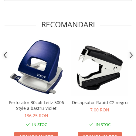
Camasi
Pantaloni
Pantaloni cu pieptar
RECOMANDARI
Hanorace
Jachete
Impermeabile
Veste
Reflectorizante
Incaltaminte
Incaltaminte de lucru si protectie
Incaltaminte de oras si munte
Echipamente medicale
Manusi de protectie
Perforator 30coli Leitz 5006
Decapsator Rapid C2 negru
Style albastru-violet
Accesorii pentru protectia capului
7,00 RON
136,25 RON
Casti de protectie
IN STOC
IN STOC
Antifoane
Ochelari de protectie si viziere