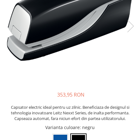
Bibliorafturi, caiete mecanice,
separatoare
Capsatoare, capse si perforatoare
Caiete si blocnotesuri
Dosare, folii protectie si mape
Accesorii diverse pentru birou
Etichetare si ambalare
Arhivare si depozitare
Instrumente de scris
Pixuri de plastic
Pixuri metalice
353,95 RON
Pixuri cu gel
Capsator electric ideal pentru uz zilnic. Beneficiaza de designul si
Stilouri
tehnologia inovatoare Leitz Nexxt Series, de inalta performanta.
Seturi de scris Premium
Capseaza automat, fara niciun efort din partea utilizatorului.
Instrumente de scris eco
Varianta culoare
: negru
Creioane mecanice si grafit