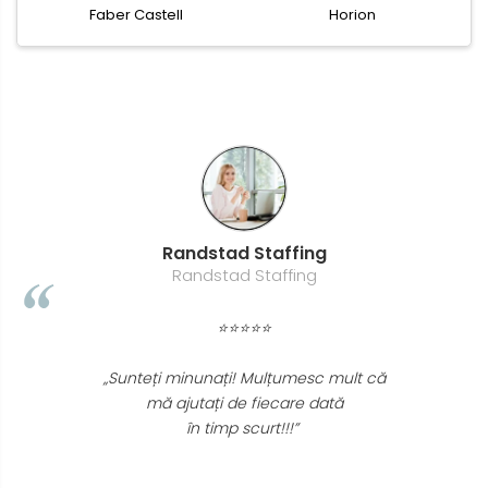
Faber Castell
Horion
Randstad Staffing
Randstad Staffing
⭐⭐⭐⭐⭐
„Sunteți minunați! Mulțumesc mult că
mă ajutați de fiecare dată
în timp scurt!!!”