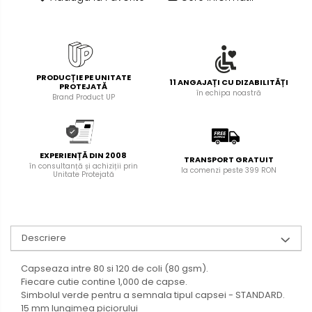
Foarfece pentru birou
Diverse accesorii
Articole de unica folosinta
Copii - tricouri si hanorace
PRODUCȚIE PE UNITATE
11 ANGAJAȚI CU DIZABILITĂȚI
PROTEJATĂ
în echipa noastră
Brand Product UP
EXPERIENȚĂ DIN 2008
TRANSPORT GRATUIT
în consultanță și achiziții prin
la comenzi peste 399 RON
Unitate Protejată
Descriere
Capseaza intre 80 si 120 de coli (80 gsm).
Fiecare cutie contine 1,000 de capse.
Simbolul verde pentru a semnala tipul capsei - STANDARD.
15 mm lungimea piciorului