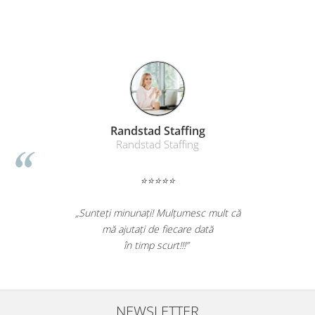
Randstad Staffing
Randstad Staffing
⭐⭐⭐⭐⭐
„Sunteți minunați! Mulțumesc mult că
mă ajutați de fiecare dată
în timp scurt!!!”
NEWSLETTER