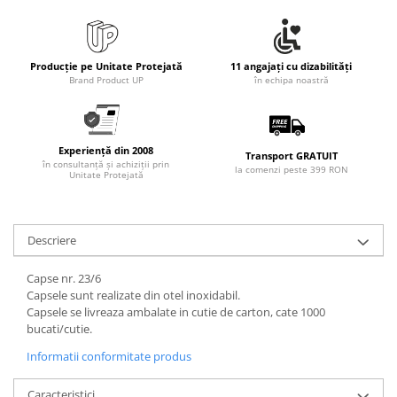
Producție pe Unitate Protejată
11 angajați cu dizabilități
Brand Product UP
în echipa noastră
Experiență din 2008
Transport GRATUIT
în consultanță și achiziții prin
la comenzi peste 399 RON
Unitate Protejată
Descriere
Capse nr. 23/6
Capsele sunt realizate din otel inoxidabil.
Capsele se livreaza ambalate in cutie de carton, cate 1000
bucati/cutie.
Informatii conformitate produs
Caracteristici