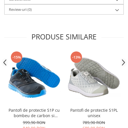
Review-uri
(0)
PRODUSE SIMILARE
-15%
-13%
Pantofi de protectie S1P cu
Pantofi de protectie S1PL
bombeu de carbon si
unisex
inchidere BOAÂ® Fit
999,90 RON
789,90 RON