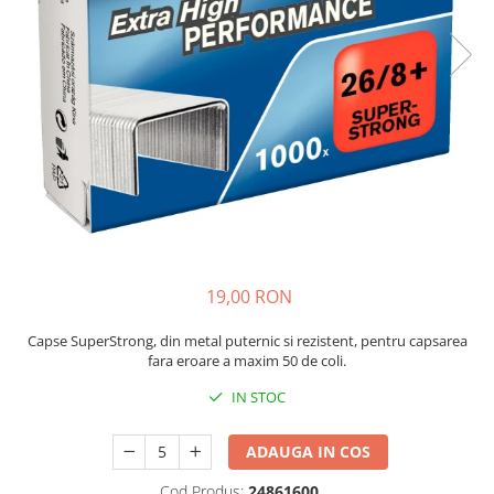
Bibliorafturi, caiete mecanice,
separatoare
Capsatoare, capse si perforatoare
Caiete si blocnotesuri
Dosare, folii protectie si mape
Accesorii diverse pentru birou
Etichetare si ambalare
Arhivare si depozitare
Instrumente de scris
19,00 RON
Pixuri de plastic
Pixuri metalice
Capse SuperStrong, din metal puternic si rezistent, pentru capsarea
Pixuri cu gel
fara eroare a maxim 50 de coli.
Stilouri
IN STOC
Seturi de scris Premium
Instrumente de scris eco
ADAUGA IN COS
Creioane mecanice si grafit
Cod Produs:
24861600