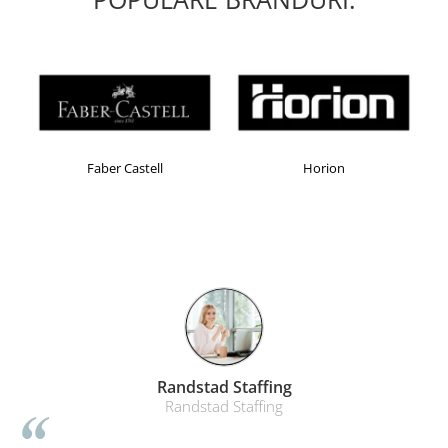
Masti de protectie respiratorie
Sepci, caciuli si esarfe
Pachete promotionale
Accesorii pentru protectia muncii
Sosete de lucru
Branturi
Faber Castell
Horion
Diverse accesorii
Articole de unica folosinta
Copii - tricouri si hanorace
Comunicare si prezentare
Flipchart-uri
Ecrane Interactive
Sisteme de afisare
Randstad Staffing
Ecrane de proiectie
Randstad Staffing
Accesorii prezentare