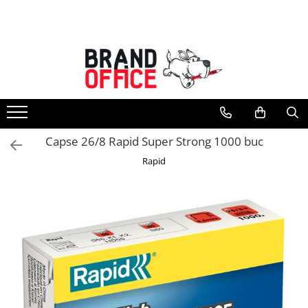
Toate Produsele
Unitate Protejata - PRODUCTIE
Hartie copiator si produse
tipografice
Produse consumabile din hartie
Capse 26/8 Rapid Super Strong 1000 buc
Detergenti si dezinfectanti
Rapid
Formulare tipizate
Saci menajeri (Unitate Protejata)
Agende, calendare si organizatoare
Agende personalizabile
Organizatoare business
Birotica si papetarie
Hartie si articole din hartie