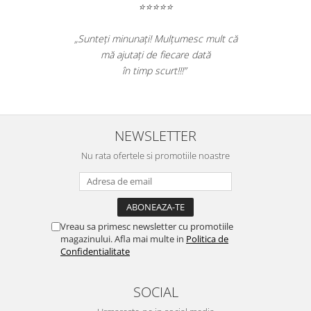
Table magnetice (whiteboard-uri)
⭐⭐⭐⭐⭐
Electronice si accesorii tech
„Sunteți minunați! Mulțumesc mult că
Gadgeturi mobile
mă ajutați de fiecare dată
Securitate digitala
în timp scurt!!!”
Adaptoare de calatorie
Baterii si acumulatori
Cabluri si conectivitate
NEWSLETTER
Incarcatoare wireless
Nu rata ofertele si promotiile noastre
Incarcatoare cu fir si auto
Ceasuri smart - Smartwatch
Baterii externe - Powerbanks
Vreau sa primesc newsletter cu promotiile
Accesorii localizare (FindMy)
magazinului. Afla mai multe in
Politica de
Confidentialitate
Cartuse, tonere, consumabile PC
Standuri PC si suporturi
SOCIAL
ergonomice