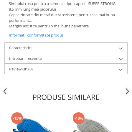
Articole pentru rufe, casa,
Simbolul rosu pentru a semnala tipul capsei - SUPER STRONG.
geamuri, mobila
8.5 mm lungimea piciorului
Capse zincate din metal dur si rezistent, pentru cea mai buna
Articole pentru birou, suprafete,
performanta.
pardoseli
Margini ascutite pentru o mai buna penetrare.
Intretinere si odorizante masina
Informatii conformitate produs
Saci de gunoi
Caracteristici
Accesorii pentru curatenie
Intrebari frecvente
Tipografie si stampile
Formulare tipizate
Review-uri
(0)
Caiete si blocnotesuri
personalizate
Stampile, tusiere si tus
PRODUSE SIMILARE
Protectia muncii si Imbracaminte
Imbracaminte
Tricouri
-15%
-13%
Bluze & Pulovere