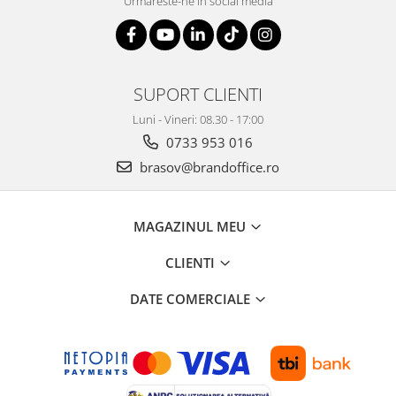
Urmareste-ne in social media
Suporturi si huse telefoane &
tablete
Periferice PC si accesorii
Ergnonomice
SUPORT CLIENTI
Audio
Luni - Vineri: 08.30 - 17:00
Boxe portabile
0733 953 016
Casti
brasov@brandoffice.ro
Tehnica si mobilier pentru birou
Laminatoare
Folii laminare
MAGAZINUL MEU
Accesorii mobilier
CLIENTI
Ghilotine și Trimmere
DATE COMERCIALE
Calculatoare de birou
Distrugatoare documente
Cosuri de gunoi pentru birou
Scaune, birouri si produse