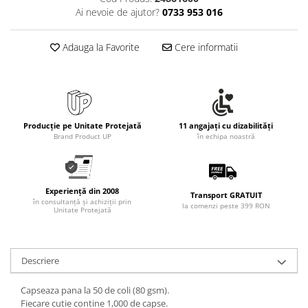
Rollere
Ai nevoie de ajutor?
0733 953 016
Finelinere
Textmarkere
Adauga la Favorite
Cere informatii
Markere diverse
Carioci si creioane colorate
Rezerve instrumente scris
Tavite documente si suporturi
Producție pe Unitate Protejată
11 angajați cu dizabilități
Ascutitori, radiere, agrafe
Brand Product UP
în echipa noastră
Foarfece pentru birou
Curatenie si igiena
Experiență din 2008
Produse Antibacteriene
Transport GRATUIT
în consultanță și achiziții prin
la comenzi peste 399 RON
Unitate Protejată
Articole pentru baie
Articole pentru bucatarie
Maturi, mopuri si galeti
Descriere
Hartie igienica, prosoape hartie si
Capseaza pana la 50 de coli (80 gsm).
dispensere
Fiecare cutie contine 1,000 de capse.