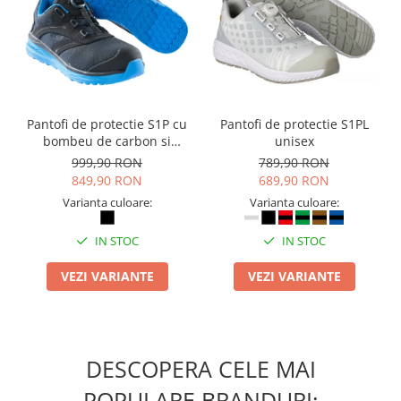
Camasi
Pantaloni
Pantaloni cu pieptar
Hanorace
Jachete
Impermeabile
Pantofi de protectie S1P cu
Pantofi de protectie S1PL
bombeu de carbon si
unisex
Veste
inchidere BOAÂ® Fit
999,90 RON
789,90 RON
Reflectorizante
849,90 RON
689,90 RON
Incaltaminte
Varianta culoare:
Varianta culoare:
Incaltaminte de lucru si protectie
Incaltaminte de oras si munte
IN STOC
IN STOC
Echipamente medicale
VEZI VARIANTE
VEZI VARIANTE
Manusi de protectie
Accesorii pentru protectia capului
Casti de protectie
DESCOPERA CELE MAI
Antifoane
POPULARE BRANDURI:
Ochelari de protectie si viziere