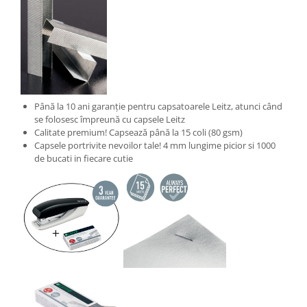
Camasi
Pantaloni
Pantaloni cu pieptar
Hanorace
Jachete
Impermeabile
Până la 10 ani garanție pentru capsatoarele Leitz, atunci când
Veste
se folosesc împreună cu capsele Leitz
Reflectorizante
Calitate premium! Capsează până la 15 coli (80 gsm)
Capsele portrivite nevoilor tale! 4 mm lungime picior si 1000
Incaltaminte
de bucati in fiecare cutie
Incaltaminte de lucru si protectie
Incaltaminte de oras si munte
Echipamente medicale
Manusi de protectie
Accesorii pentru protectia capului
Casti de protectie
Antifoane
Ochelari de protectie si viziere