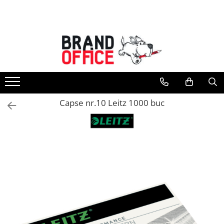
Toate Produsele
Unitate Protejata - PRODUCTIE
Hartie copiator si produse
tipografice
Produse consumabile din hartie
Capse nr.10 Leitz 1000 buc
Detergenti si dezinfectanti
Formulare tipizate
Saci menajeri (Unitate Protejata)
Agende, calendare si organizatoare
Agende personalizabile
Organizatoare business
Birotica si papetarie
Hartie si articole din hartie