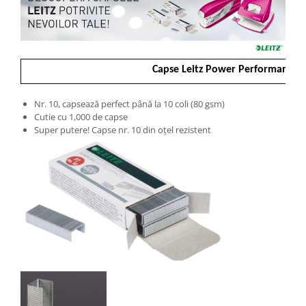
Articole pentru rufe, casa,
geamuri, mobila
Articole pentru birou, suprafete,
pardoseli
Capse Leitz Power Performance, 
Intretinere si odorizante masina
Saci de gunoi
Nr. 10, capsează perfect până la 10 coli (80 gsm)
Cutie cu 1,000 de capse
Accesorii pentru curatenie
Super putere! Capse nr. 10 din oțel rezistent
Tipografie si stampile
Formulare tipizate
Caiete si blocnotesuri
personalizate
Stampile, tusiere si tus
Protectia muncii si Imbracaminte
Imbracaminte
Tricouri
Bluze & Pulovere