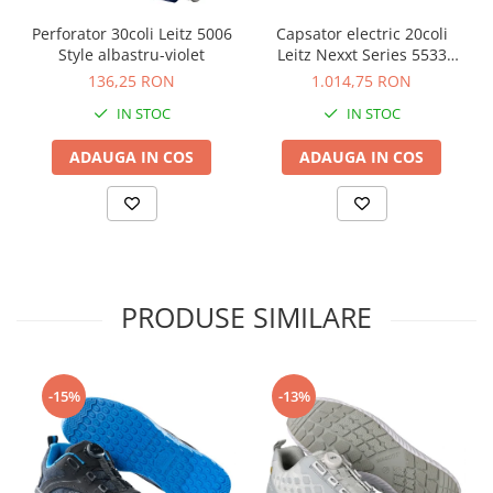
Suporturi si huse telefoane &
tablete
Perforator 30coli Leitz 5006
Capsator electric 20coli
Style albastru-violet
Leitz Nexxt Series 5533
Periferice PC si accesorii
albastru
136,25 RON
1.014,75 RON
Ergnonomice
IN STOC
IN STOC
Audio
Boxe portabile
ADAUGA IN COS
ADAUGA IN COS
Casti
Tehnica si mobilier pentru birou
Laminatoare
Folii laminare
Accesorii mobilier
PRODUSE SIMILARE
Ghilotine și Trimmere
Calculatoare de birou
-15%
-13%
Distrugatoare documente
Cosuri de gunoi pentru birou
Scaune, birouri si produse