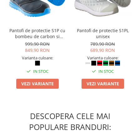
ergonomice
Masini de legat, indosariat si
accesorii
Protocol si HORECA
Pantofi de protectie S1P cu
Pantofi de protectie S1PL
Apa si bauturi racoritoare
bombeu de carbon si
unisex
inchidere BOAÂ® Fit
999,90 RON
789,90 RON
Cafea, ceai, zahar, lapte
849,90 RON
689,90 RON
Casa si bucatarie
Varianta culoare:
Varianta culoare:
Cani si pahare
IN STOC
IN STOC
Bucatarie si servire
Textile si confort pentru casa
VEZI VARIANTE
VEZI VARIANTE
Decor si interior
Seturi si accesorii pentru vin
Rucsacuri si articole de calatorie
DESCOPERA CELE MAI
Rucsacuri
POPULARE BRANDURI:
Trollere, genti si accesorii de voiaj
Genti de umar si borsete