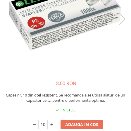
Bibliorafturi, caiete mecanice,
separatoare
Capsatoare, capse si perforatoare
Caiete si blocnotesuri
Dosare, folii protectie si mape
Accesorii diverse pentru birou
Etichetare si ambalare
Arhivare si depozitare
Instrumente de scris
Pixuri de plastic
8,00 RON
Pixuri metalice
Capse nr. 10 din otel rezistent. Se recomanda a se utiliza alaturi de un
Pixuri cu gel
capsator Leitz, pentru o performanta optima.
Stilouri
IN STOC
Seturi de scris Premium
Instrumente de scris eco
ADAUGA IN COS
Creioane mecanice si grafit