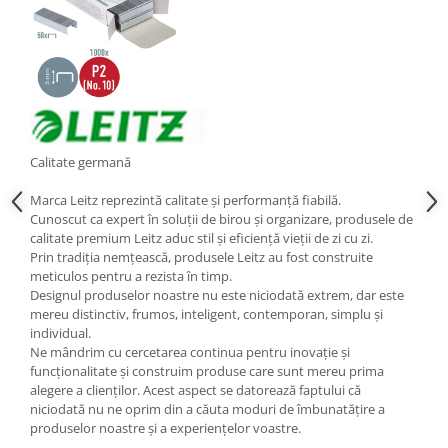
Masti de protectie respiratorie
Sepci, caciuli si esarfe
Pachete promotionale
Accesorii pentru protectia muncii
Sosete de lucru
Branturi
Calitate germană
Diverse accesorii
Marca Leitz reprezintă calitate și performanță fiabilă.
Articole de unica folosinta
Cunoscut ca expert în soluții de birou și organizare, produsele de
calitate premium Leitz aduc stil și eficiență vieții de zi cu zi.
Copii - tricouri si hanorace
Prin tradiția nemțească, produsele Leitz au fost construite
Comunicare si prezentare
meticulos pentru a rezista în timp.
Designul produselor noastre nu este niciodată extrem, dar este
Flipchart-uri
mereu distinctiv, frumos, inteligent, contemporan, simplu și
Ecrane Interactive
individual.
Ne mândrim cu cercetarea continua pentru inovație și
Sisteme de afisare
funcționalitate și construim produse care sunt mereu prima
alegere a clienților. Acest aspect se datorează faptului că
Ecrane de proiectie
niciodată nu ne oprim din a căuta moduri de îmbunatățire a
Accesorii prezentare
produselor noastre și a experiențelor voastre.