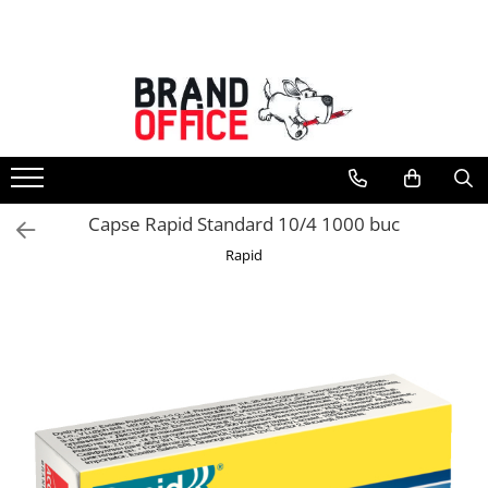
Toate Produsele
Unitate Protejata - PRODUCTIE
Hartie copiator si produse
tipografice
Produse consumabile din hartie
Capse Rapid Standard 10/4 1000 buc
Detergenti si dezinfectanti
Rapid
Formulare tipizate
Saci menajeri (Unitate Protejata)
Agende, calendare si organizatoare
Agende personalizabile
Organizatoare business
Birotica si papetarie
Hartie si articole din hartie