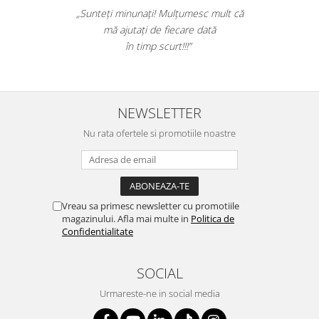
Table magnetice (whiteboard-uri)
„Sunteți minunați! Mulțumesc mult că
Electronice si accesorii tech
mă ajutați de fiecare dată
Gadgeturi mobile
în timp scurt!!!”
Securitate digitala
Adaptoare de calatorie
NEWSLETTER
Baterii si acumulatori
Cabluri si conectivitate
Nu rata ofertele si promotiile noastre
Incarcatoare wireless
Incarcatoare cu fir si auto
Ceasuri smart - Smartwatch
Vreau sa primesc newsletter cu promotiile
magazinului. Afla mai multe in
Politica de
Baterii externe - Powerbanks
Confidentialitate
Accesorii localizare (FindMy)
Cartuse, tonere, consumabile PC
SOCIAL
Standuri PC si suporturi
Urmareste-ne in social media
ergonomice