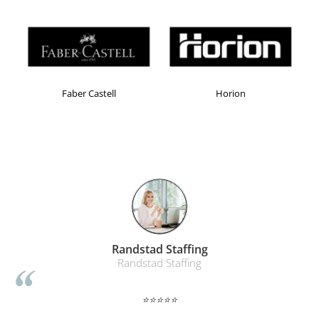
Masti de protectie respiratorie
Sepci, caciuli si esarfe
Pachete promotionale
Accesorii pentru protectia muncii
Faber Castell
Horion
Sosete de lucru
Branturi
Diverse accesorii
Articole de unica folosinta
Copii - tricouri si hanorace
Comunicare si prezentare
Flipchart-uri
Ecrane Interactive
Randstad Staffing
Sisteme de afisare
Randstad Staffing
Ecrane de proiectie
⭐⭐⭐⭐⭐
Accesorii prezentare