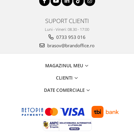
Suporturi si huse telefoane &
tablete
Periferice PC si accesorii
SUPORT CLIENTI
Ergnonomice
Luni - Vineri: 08.30 - 17:00
Audio
0733 953 016
Boxe portabile
brasov@brandoffice.ro
Casti
Tehnica si mobilier pentru birou
Laminatoare
MAGAZINUL MEU
Folii laminare
CLIENTI
Accesorii mobilier
DATE COMERCIALE
Ghilotine și Trimmere
Calculatoare de birou
Distrugatoare documente
Cosuri de gunoi pentru birou
Scaune, birouri si produse