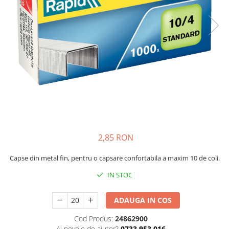
Bibliorafturi, caiete mecanice,
separatoare
Capsatoare, capse si perforatoare
Caiete si blocnotesuri
Dosare, folii protectie si mape
Accesorii diverse pentru birou
Etichetare si ambalare
Arhivare si depozitare
Instrumente de scris
2,85 RON
Pixuri de plastic
Pixuri metalice
Capse din metal fin, pentru o capsare confortabila a maxim 10 de coli.
Pixuri cu gel
IN STOC
Stilouri
Seturi de scris Premium
ADAUGA IN COS
Instrumente de scris eco
Cod Produs:
24862900
Creioane mecanice si grafit
Ai nevoie de ajutor?
0733 953 016