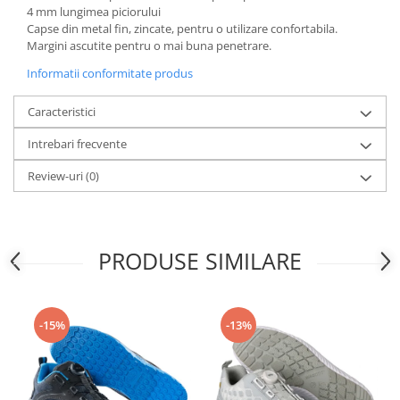
Articole pentru rufe, casa,
4 mm lungimea piciorului
geamuri, mobila
Capse din metal fin, zincate, pentru o utilizare confortabila.
Margini ascutite pentru o mai buna penetrare.
Articole pentru birou, suprafete,
pardoseli
Informatii conformitate produs
Intretinere si odorizante masina
Caracteristici
Saci de gunoi
Intrebari frecvente
Accesorii pentru curatenie
Review-uri
(0)
Tipografie si stampile
Formulare tipizate
Caiete si blocnotesuri
personalizate
PRODUSE SIMILARE
Stampile, tusiere si tus
Protectia muncii si Imbracaminte
-15%
-13%
Imbracaminte
Tricouri
Bluze & Pulovere