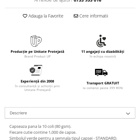
Rollere
Finelinere
Adauga la Favorite
Cere informatii
Textmarkere
Markere diverse
Carioci si creioane colorate
Rezerve instrumente scris
Tavite documente si suporturi
Producție pe Unitate Protejată
11 angajați cu dizabilități
Brand Product UP
în echipa noastră
Ascutitori, radiere, agrafe
Foarfece pentru birou
Curatenie si igiena
Experiență din 2008
Transport GRATUIT
în consultanță și achiziții prin
Produse Antibacteriene
la comenzi peste 399 RON
Unitate Protejată
Articole pentru baie
Articole pentru bucatarie
Descriere
Maturi, mopuri si galeti
Capseaza pana la 10 coli (80 gsm).
Hartie igienica, prosoape hartie si
Fiecare cutie contine 1,000 de capse.
dispensere
Simbolul verde pentru a semnala tipul capsei - STANDARD.