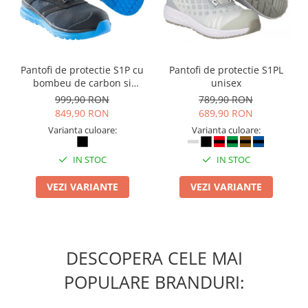
Camasi
Pantaloni
Pantaloni cu pieptar
Hanorace
Pantofi de protectie S1P cu
Pantofi de protectie S1PL
Jachete
bombeu de carbon si
unisex
Impermeabile
inchidere BOAÂ® Fit
999,90 RON
789,90 RON
Veste
849,90 RON
689,90 RON
Reflectorizante
Varianta culoare:
Varianta culoare:
Incaltaminte
IN STOC
IN STOC
Incaltaminte de lucru si protectie
Incaltaminte de oras si munte
VEZI VARIANTE
VEZI VARIANTE
Echipamente medicale
Manusi de protectie
Accesorii pentru protectia capului
DESCOPERA CELE MAI
Casti de protectie
POPULARE BRANDURI:
Antifoane
Ochelari de protectie si viziere