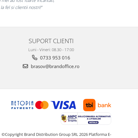
laram multumiti pentru produsele plasate
si finalizate cu succes la timp."
SUPORT CLIENTI
Luni - Vineri: 08.30 - 17:00
0733 953 016
brasov@brandoffice.ro
©Copyright Brand Distribution Group SRL 2026
Platforma E-