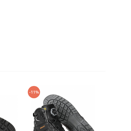
-11%
-14%