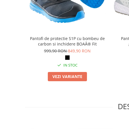
Articole pentru rufe, casa,
geamuri, mobila
Articole pentru birou, suprafete,
pardoseli
Intretinere si odorizante masina
Pantofi de protectie S1P cu bombeu de
Pant
Saci de gunoi
carbon si inchidere BOAÂ® Fit
Accesorii pentru curatenie
999,90 RON
849,90 RON
Tipografie si stampile
IN STOC
Formulare tipizate
Caiete si blocnotesuri
VEZI VARIANTE
personalizate
Stampile, tusiere si tus
Protectia muncii si Imbracaminte
DE
Imbracaminte
Tricouri
Bluze & Pulovere