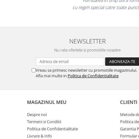
colegii mei au fost foa
Masti de protectie respiratorie
la fel si clientii 
Sepci, caciuli si esarfe
Pachete promotionale
Accesorii pentru protectia muncii
NEWSLETTER
Sosete de lucru
Branturi
Nu rata ofertele si promotiile noastre
Diverse accesorii
Articole de unica folosinta
Vreau sa primesc newsletter cu promotiile magazinului.
Copii - tricouri si hanorace
Afla mai multe in
Politica de Confidentialitate
Comunicare si prezentare
Flipchart-uri
MAGAZINUL MEU
CLIENTI
Ecrane Interactive
Sisteme de afisare
Despre noi
Metode de
Ecrane de proiectie
Termeni si Conditii
Politica d
Politica de Confidentialitate
Garantia 
Accesorii prezentare
Livrare & Info
Formular 