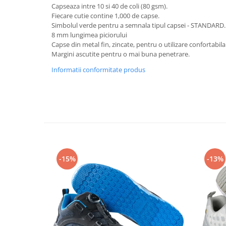
Rollere
Capseaza intre 10 si 40 de coli (80 gsm).
Fiecare cutie contine 1,000 de capse.
Finelinere
Simbolul verde pentru a semnala tipul capsei - STANDARD.
Textmarkere
8 mm lungimea piciorului
Markere diverse
Capse din metal fin, zincate, pentru o utilizare confortabila
Margini ascutite pentru o mai buna penetrare.
Carioci si creioane colorate
Rezerve instrumente scris
Informatii conformitate produs
Tavite documente si suporturi
Ascutitori, radiere, agrafe
Foarfece pentru birou
Curatenie si igiena
Produse Antibacteriene
Articole pentru baie
-15%
-13%
Articole pentru bucatarie
Maturi, mopuri si galeti
Hartie igienica, prosoape hartie si
dispensere