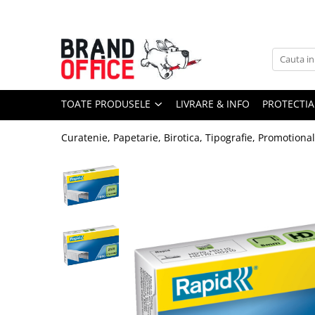
Toate Produsele
Unitate Protejata - PRODUCTIE
Hartie copiator si produse
TOATE PRODUSELE
LIVRARE & INFO
PROTECTIA
tipografice
Produse consumabile din hartie
Curatenie, Papetarie, Birotica, Tipografie, Promotiona
Detergenti si dezinfectanti
Formulare tipizate
Saci menajeri (Unitate Protejata)
Agende, calendare si organizatoare
Agende personalizabile
Organizatoare business
Birotica si papetarie
Hartie si articole din hartie