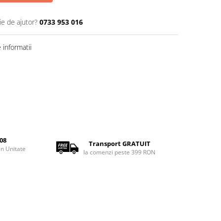
ie de ajutor?
0733 953 016
informatii
08
Transport GRATUIT
rin Unitate
la comenzi peste 399 RON