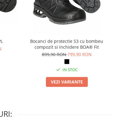
PL
Bocanci de protectie S3 cu bombeu
Pa
compozit si inchidere BOA® Fit
N
69
899,90 RON
799,90 RON
IN STOC
VEZI VARIANTE
RI: