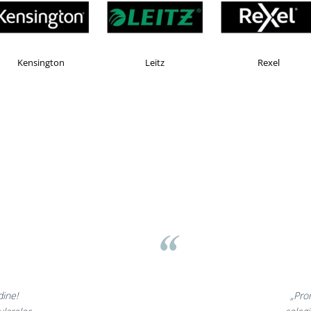
X
Esselte
Faber Castell
asov
t minunate,
„Ne 