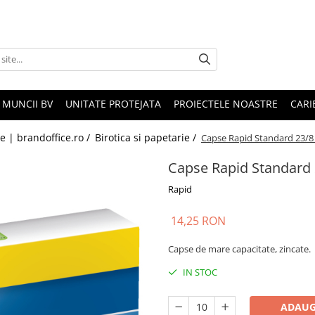
 MUNCII BV
UNITATE PROTEJATA
PROIECTELE NOASTRE
CARI
le | brandoffice.ro /
Birotica si papetarie /
Capse Rapid Standard 23/8
Capse Rapid Standard 
Rapid
14,25 RON
Capse de mare capacitate, zincate.
IN STOC
ADAUG