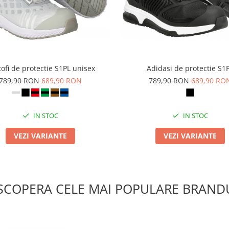
ofi de protectie S1PL unisex
Adidasi de protectie S1
789,90 RON
689,90 RON
789,90 RON
689,90 RO
IN STOC
IN STOC
VEZI VARIANTE
VEZI VARIANTE
SCOPERA CELE MAI POPULARE BRANDU