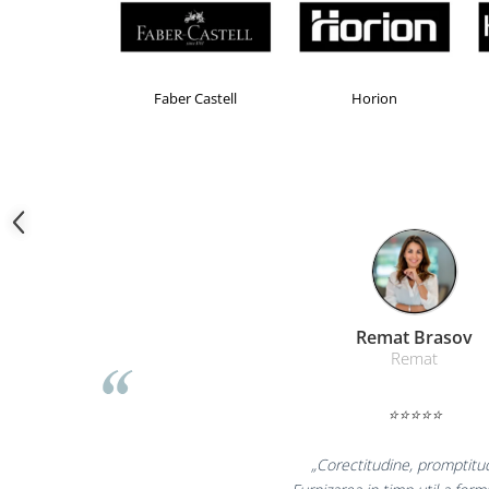
Camasi
Pantaloni
Pantaloni cu pieptar
Hanorace
Brand Product UP
Colorissimo
EKOMA
Jachete
Impermeabile
Veste
Reflectorizante
Incaltaminte
Incaltaminte de lucru si protectie
Incaltaminte de oras si munte
Echipamente medicale
Liamed Br
Manusi de protectie
Liamed
Accesorii pentru protectia capului
⭐⭐⭐⭐⭐
Casti de protectie
Antifoane
„Promotionalele sun
Ochelari de protectie si viziere