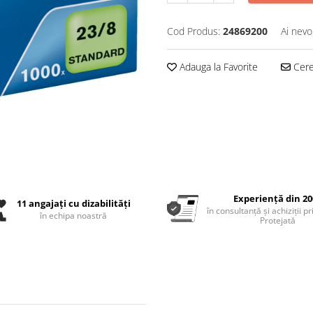
Cod Produs:
24869200
Ai nevo
Adauga la Favorite
Cere 
Experiență din 20
11 angajați cu dizabilități
în consultanță și achiziții p
în echipa noastră
Protejată