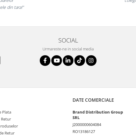
rte incantati,
ne dec
nostri!”
SOCIAL
Urmareste-ne in social media
DATE COMERCIALE
 Plata
Brand Distribution Group
SRL
e Retur
J2000000604084
Produselor
RO13186127
de Retur