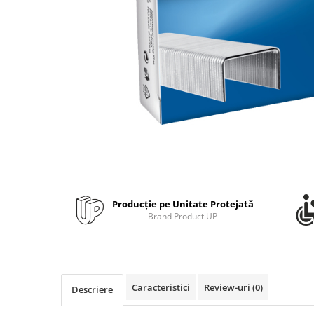
Bibliorafturi, caiete mecanice,
separatoare
Capsatoare, capse si perforatoare
Caiete si blocnotesuri
Dosare, folii protectie si mape
Accesorii diverse pentru birou
Etichetare si ambalare
Arhivare si depozitare
Instrumente de scris
Pixuri de plastic
Producție pe Unitate Protejată
Pixuri metalice
Brand Product UP
Pixuri cu gel
Stilouri
Seturi de scris Premium
Instrumente de scris eco
Caracteristici
Review-uri
(0)
Descriere
Creioane mecanice si grafit