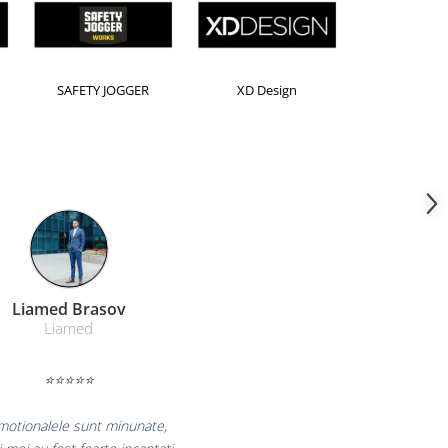
Horion
Kensington
Leitz
Farmacom Brasov
Farmacom
⭐⭐⭐⭐⭐
bucuram pentru reluarea colaborarii si