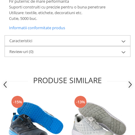
Fir puternic de mare performanta
Articole pentru rufe, casa,
Suporti construiti cu precizie pentru o buna penetrare
geamuri, mobila
Utilizare: textile, etichete, decoratiuni etc.
Articole pentru birou, suprafete,
Cutie, 5000 buc.
pardoseli
Informatii conformitate produs
Intretinere si odorizante masina
Caracteristici
Saci de gunoi
Review-uri
(0)
Accesorii pentru curatenie
Tipografie si stampile
Formulare tipizate
PRODUSE SIMILARE
Caiete si blocnotesuri
personalizate
Stampile, tusiere si tus
-15%
-13%
Protectia muncii si Imbracaminte
Imbracaminte
Tricouri
Bluze & Pulovere