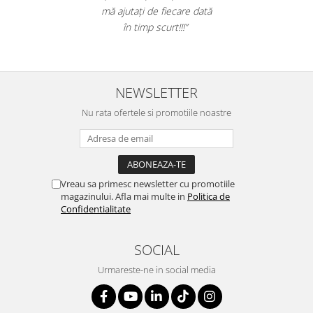
Table magnetice (whiteboard-uri)
mă ajutați de fiecare dată
Electronice si accesorii tech
în timp scurt!!!”
Gadgeturi mobile
Securitate digitala
Adaptoare de calatorie
NEWSLETTER
Baterii si acumulatori
Nu rata ofertele si promotiile noastre
Cabluri si conectivitate
Incarcatoare wireless
Incarcatoare cu fir si auto
Vreau sa primesc newsletter cu promotiile
Ceasuri smart - Smartwatch
magazinului. Afla mai multe in
Politica de
Confidentialitate
Baterii externe - Powerbanks
Accesorii localizare (FindMy)
SOCIAL
Cartuse, tonere, consumabile PC
Urmareste-ne in social media
Standuri PC si suporturi
ergonomice