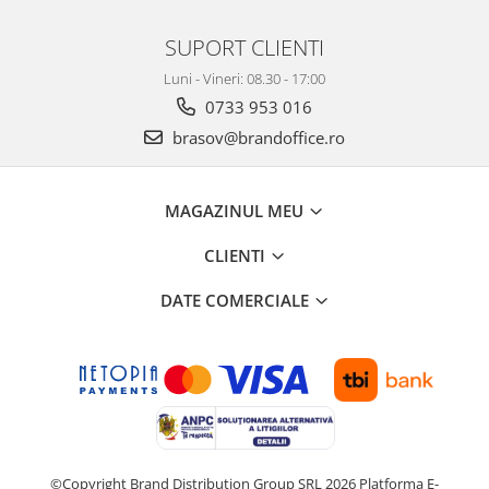
Suporturi si huse telefoane &
tablete
SUPORT CLIENTI
Periferice PC si accesorii
Luni - Vineri: 08.30 - 17:00
Ergnonomice
0733 953 016
Audio
brasov@brandoffice.ro
Boxe portabile
Casti
Tehnica si mobilier pentru birou
MAGAZINUL MEU
Laminatoare
CLIENTI
Folii laminare
DATE COMERCIALE
Accesorii mobilier
Ghilotine și Trimmere
Calculatoare de birou
Distrugatoare documente
Cosuri de gunoi pentru birou
Scaune, birouri si produse
©Copyright Brand Distribution Group SRL 2026
Platforma E-