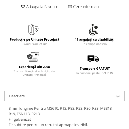
Rollere
Adauga la Favorite
Cere informatii
Finelinere
Textmarkere
Markere diverse
Carioci si creioane colorate
Rezerve instrumente scris
Producție pe Unitate Protejată
11 angajați cu dizabilități
Brand Product UP
în echipa noastră
Tavite documente si suporturi
Ascutitori, radiere, agrafe
Foarfece pentru birou
Experiență din 2008
Transport GRATUIT
în consultanță și achiziții prin
la comenzi peste 399 RON
Curatenie si igiena
Unitate Protejată
Produse Antibacteriene
Articole pentru baie
Descriere
Articole pentru bucatarie
Maturi, mopuri si galeti
8 mm lungime Pentru MS610, R13, R83, R23, R30, R33, MS813,
R19, ESN113, R213
Hartie igienica, prosoape hartie si
Fir galvanizat
dispensere
Fir subtire pentru un rezultat aproape invizibil.