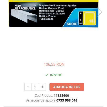
Bibliorafturi, caiete mecanice,
separatoare
Capsatoare, capse si perforatoare
Caiete si blocnotesuri
Dosare, folii protectie si mape
Accesorii diverse pentru birou
Etichetare si ambalare
Arhivare si depozitare
Instrumente de scris
106,55 RON
Pixuri de plastic
Pixuri metalice
IN STOC
Pixuri cu gel
Stilouri
ADAUGA IN COS
Seturi de scris Premium
Cod Produs:
11835600
Instrumente de scris eco
Ai nevoie de ajutor?
0733 953 016
Creioane mecanice si grafit