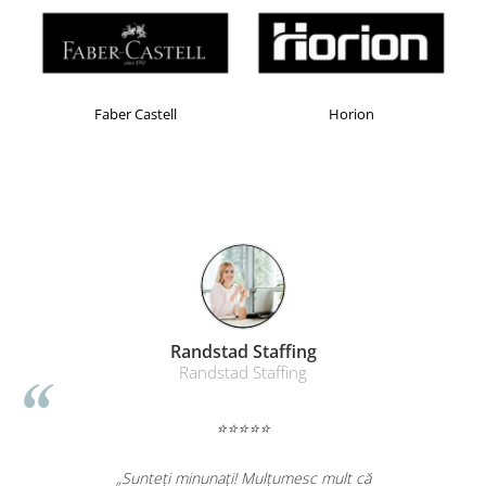
Masti de protectie respiratorie
Sepci, caciuli si esarfe
Pachete promotionale
Accesorii pentru protectia muncii
Faber Castell
Horion
Sosete de lucru
Branturi
Diverse accesorii
Articole de unica folosinta
Copii - tricouri si hanorace
Comunicare si prezentare
Flipchart-uri
Randstad Staffing
Ecrane Interactive
Randstad Staffing
Sisteme de afisare
Ecrane de proiectie
⭐⭐⭐⭐⭐
Accesorii prezentare
„Sunteți minunați! Mulțumesc mult că