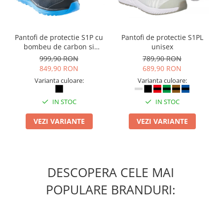
Camasi
Pantaloni
Pantaloni cu pieptar
Pantofi de protectie S1P cu
Pantofi de protectie S1PL
Hanorace
bombeu de carbon si
unisex
Jachete
inchidere BOAÂ® Fit
999,90 RON
789,90 RON
Impermeabile
849,90 RON
689,90 RON
Veste
Varianta culoare:
Varianta culoare:
Reflectorizante
IN STOC
IN STOC
Incaltaminte
Incaltaminte de lucru si protectie
VEZI VARIANTE
VEZI VARIANTE
Incaltaminte de oras si munte
Echipamente medicale
Manusi de protectie
DESCOPERA CELE MAI
Accesorii pentru protectia capului
POPULARE BRANDURI:
Casti de protectie
Antifoane
Ochelari de protectie si viziere