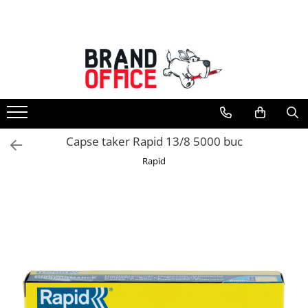
Toate Produsele
Unitate Protejata - PRODUCTIE
Hartie copiator si produse
tipografice
Produse consumabile din hartie
Capse taker Rapid 13/8 5000 buc
Detergenti si dezinfectanti
Rapid
Formulare tipizate
Saci menajeri (Unitate Protejata)
Agende, calendare si organizatoare
Agende personalizabile
Organizatoare business
Birotica si papetarie
Hartie si articole din hartie