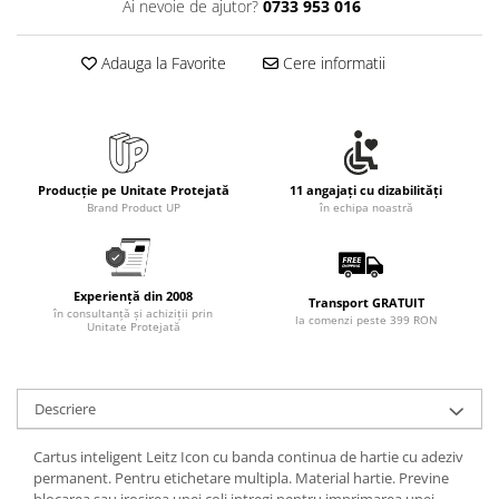
Ai nevoie de ajutor?
0733 953 016
Rollere
Finelinere
Adauga la Favorite
Cere informatii
Textmarkere
Markere diverse
Carioci si creioane colorate
Rezerve instrumente scris
Tavite documente si suporturi
Producție pe Unitate Protejată
11 angajați cu dizabilități
Brand Product UP
în echipa noastră
Ascutitori, radiere, agrafe
Foarfece pentru birou
Curatenie si igiena
Experiență din 2008
Transport GRATUIT
Produse Antibacteriene
în consultanță și achiziții prin
la comenzi peste 399 RON
Unitate Protejată
Articole pentru baie
Articole pentru bucatarie
Descriere
Maturi, mopuri si galeti
Hartie igienica, prosoape hartie si
Cartus inteligent Leitz Icon cu banda continua de hartie cu adeziv
dispensere
permanent. Pentru etichetare multipla. Material hartie. Previne
blocarea sau irosirea unei coli intregi pentru imprimarea unei