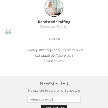
Suporturi si huse telefoane &
tablete
Periferice PC si accesorii
Ergnonomice
Randstad Staffing
Audio
Randstad Staffing
Boxe portabile
⭐⭐⭐⭐⭐
Casti
Tehnica si mobilier pentru birou
„Sunteți minunați! Mulțumesc mult că
Laminatoare
mă ajutați de fiecare dată
Folii laminare
în timp scurt!!!”
Accesorii mobilier
Ghilotine și Trimmere
Calculatoare de birou
NEWSLETTER
Distrugatoare documente
Nu rata ofertele si promotiile noastre
Cosuri de gunoi pentru birou
Scaune, birouri si produse