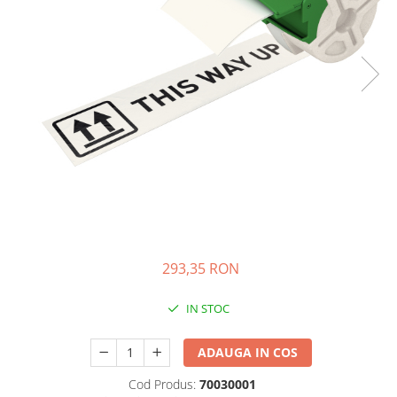
Bibliorafturi, caiete mecanice,
separatoare
Capsatoare, capse si perforatoare
Caiete si blocnotesuri
Dosare, folii protectie si mape
Accesorii diverse pentru birou
Etichetare si ambalare
Arhivare si depozitare
Instrumente de scris
Pixuri de plastic
Pixuri metalice
293,35 RON
Pixuri cu gel
IN STOC
Stilouri
Seturi de scris Premium
ADAUGA IN COS
Instrumente de scris eco
Creioane mecanice si grafit
Cod Produs:
70030001