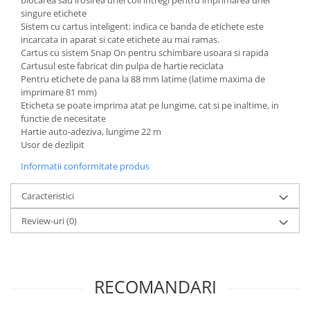
Articole pentru rufe, casa,
singure etichete
geamuri, mobila
Sistem cu cartus inteligent: indica ce banda de etichete este
incarcata in aparat si cate etichete au mai ramas.
Articole pentru birou, suprafete,
Cartus cu sistem Snap On pentru schimbare usoara si rapida
pardoseli
Cartusul este fabricat din pulpa de hartie reciclata
Intretinere si odorizante masina
Pentru etichete de pana la 88 mm latime (latime maxima de
imprimare 81 mm)
Saci de gunoi
Eticheta se poate imprima atat pe lungime, cat si pe inaltime, in
functie de necesitate
Accesorii pentru curatenie
Hartie auto-adeziva, lungime 22 m
Tipografie si stampile
Usor de dezlipit
Formulare tipizate
Informatii conformitate produs
Caiete si blocnotesuri
personalizate
Caracteristici
Stampile, tusiere si tus
Review-uri
(0)
Protectia muncii si Imbracaminte
Imbracaminte
Tricouri
RECOMANDARI
Bluze & Pulovere