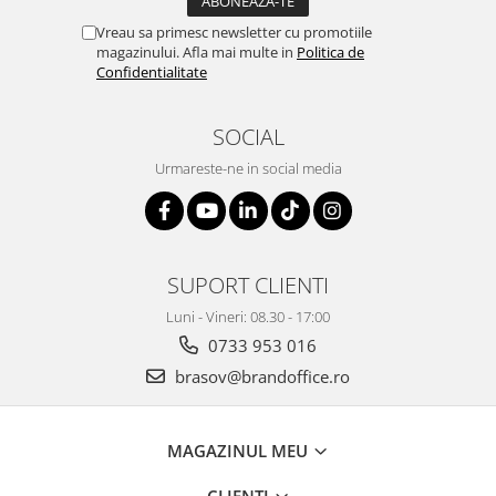
ergonomice
Vreau sa primesc newsletter cu promotiile
Masini de legat, indosariat si
magazinului. Afla mai multe in
Politica de
accesorii
Confidentialitate
Protocol si HORECA
Apa si bauturi racoritoare
SOCIAL
Cafea, ceai, zahar, lapte
Urmareste-ne in social media
Casa si bucatarie
Cani si pahare
Bucatarie si servire
SUPORT CLIENTI
Textile si confort pentru casa
Luni - Vineri: 08.30 - 17:00
Decor si interior
0733 953 016
Seturi si accesorii pentru vin
brasov@brandoffice.ro
Rucsacuri si articole de calatorie
Rucsacuri
MAGAZINUL MEU
Trollere, genti si accesorii de voiaj
Genti de umar si borsete