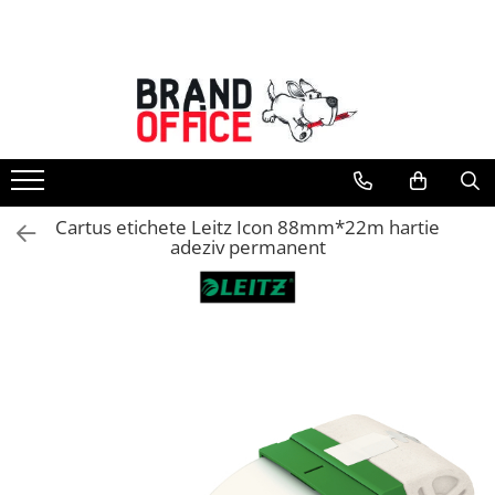
Toate Produsele
Unitate Protejata - PRODUCTIE
Hartie copiator si produse
tipografice
Produse consumabile din hartie
Cartus etichete Leitz Icon 88mm*22m hartie
Detergenti si dezinfectanti
adeziv permanent
Formulare tipizate
Saci menajeri (Unitate Protejata)
Agende, calendare si organizatoare
Agende personalizabile
Organizatoare business
Birotica si papetarie
Hartie si articole din hartie