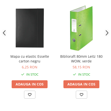
Camasi
Pantaloni
Pantaloni cu pieptar
Hanorace
Jachete
Impermeabile
Veste
Reflectorizante
Incaltaminte
Mapa cu elastic Esselte
Biblioraft 80mm Leitz 180
Incaltaminte de lucru si protectie
carton negru
WOW, verde
Incaltaminte de oras si munte
6,25 RON
58,15 RON
Echipamente medicale
IN STOC
IN STOC
Manusi de protectie
ADAUGA IN COS
ADAUGA IN COS
Accesorii pentru protectia capului
Casti de protectie
Antifoane
Ochelari de protectie si viziere