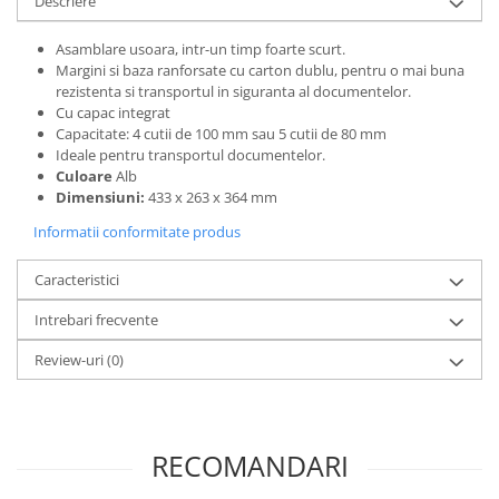
Descriere
Articole pentru rufe, casa,
geamuri, mobila
Asamblare usoara, intr-un timp foarte scurt.
Articole pentru birou, suprafete,
Margini si baza ranforsate cu carton dublu, pentru o mai buna
pardoseli
rezistenta si transportul in siguranta al documentelor.
Cu capac integrat
Intretinere si odorizante masina
Capacitate: 4 cutii de 100 mm sau 5 cutii de 80 mm
Ideale pentru transportul documentelor.
Saci de gunoi
Culoare
Alb
Accesorii pentru curatenie
Dimensiuni:
433 x 263 x 364 mm
Tipografie si stampile
Informatii conformitate produs
Formulare tipizate
Caracteristici
Caiete si blocnotesuri
personalizate
Intrebari frecvente
Stampile, tusiere si tus
Review-uri
(0)
Protectia muncii si Imbracaminte
Imbracaminte
Tricouri
RECOMANDARI
Bluze & Pulovere