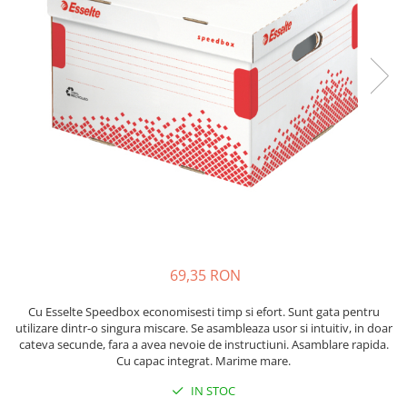
Bibliorafturi, caiete mecanice,
separatoare
Capsatoare, capse si perforatoare
Caiete si blocnotesuri
Dosare, folii protectie si mape
Accesorii diverse pentru birou
Etichetare si ambalare
Arhivare si depozitare
Instrumente de scris
Pixuri de plastic
Pixuri metalice
69,35 RON
Pixuri cu gel
Cu Esselte Speedbox economisesti timp si efort. Sunt gata pentru
Stilouri
utilizare dintr-o singura miscare. Se asambleaza usor si intuitiv, in doar
Seturi de scris Premium
cateva secunde, fara a avea nevoie de instructiuni. Asamblare rapida.
Cu capac integrat. Marime mare.
Instrumente de scris eco
Creioane mecanice si grafit
IN STOC