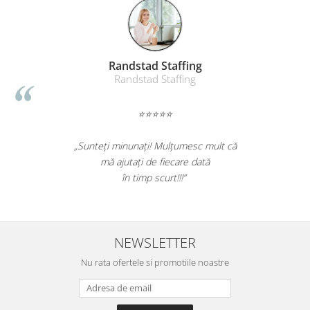
Suporturi si huse telefoane &
tablete
Periferice PC si accesorii
Ergnonomice
Randstad Staffing
Audio
Randstad Staffing
Boxe portabile
⭐⭐⭐⭐⭐
Casti
Tehnica si mobilier pentru birou
„Sunteți minunați! Mulțumesc mult că
Laminatoare
mă ajutați de fiecare dată
Folii laminare
în timp scurt!!!”
Accesorii mobilier
Ghilotine și Trimmere
Calculatoare de birou
NEWSLETTER
Distrugatoare documente
Nu rata ofertele si promotiile noastre
Cosuri de gunoi pentru birou
Scaune, birouri si produse