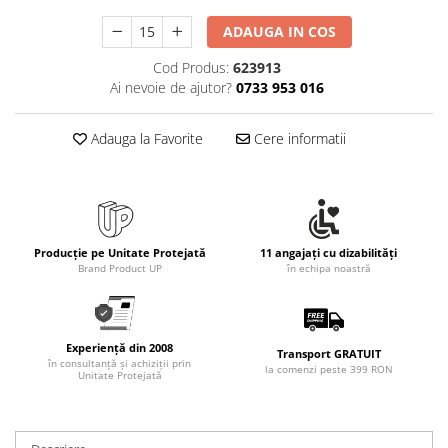
Rollere
ADAUGA IN COS
Finelinere
Textmarkere
Cod Produs:
623913
Markere diverse
Ai nevoie de ajutor?
0733 953 016
Carioci si creioane colorate
Rezerve instrumente scris
Adauga la Favorite
Cere informatii
Tavite documente si suporturi
Ascutitori, radiere, agrafe
Foarfece pentru birou
Producție pe Unitate Protejată
11 angajați cu dizabilități
Curatenie si igiena
Brand Product UP
în echipa noastră
Produse Antibacteriene
Articole pentru baie
Articole pentru bucatarie
Experiență din 2008
Transport GRATUIT
în consultanță și achiziții prin
la comenzi peste 399 RON
Maturi, mopuri si galeti
Unitate Protejată
Hartie igienica, prosoape hartie si
dispensere