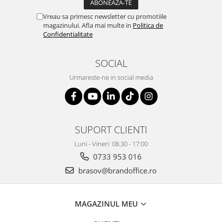
ergonomice
Vreau sa primesc newsletter cu promotiile
Masini de legat, indosariat si
magazinului. Afla mai multe in
Politica de
accesorii
Confidentialitate
Protocol si HORECA
Apa si bauturi racoritoare
SOCIAL
Cafea, ceai, zahar, lapte
Urmareste-ne in social media
Casa si bucatarie
Cani si pahare
Bucatarie si servire
SUPORT CLIENTI
Textile si confort pentru casa
Luni - Vineri: 08.30 - 17:00
Decor si interior
0733 953 016
Seturi si accesorii pentru vin
brasov@brandoffice.ro
Rucsacuri si articole de calatorie
Rucsacuri
MAGAZINUL MEU
Trollere, genti si accesorii de voiaj
Genti de umar si borsete