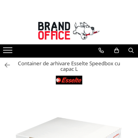
Toate Produsele
Unitate Protejata - PRODUCTIE
Hartie copiator si produse
tipografice
Produse consumabile din hartie
Container de arhivare Esselte Speedbox cu
Detergenti si dezinfectanti
capac L
Formulare tipizate
Saci menajeri (Unitate Protejata)
Agende, calendare si organizatoare
Agende personalizabile
Organizatoare business
Birotica si papetarie
Hartie si articole din hartie