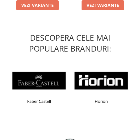
Table magnetice (whiteboard-uri)
VEZI VARIANTE
VEZI VARIANTE
Electronice si accesorii tech
Gadgeturi mobile
Securitate digitala
DESCOPERA CELE MAI
Adaptoare de calatorie
POPULARE BRANDURI:
Baterii si acumulatori
Cabluri si conectivitate
Incarcatoare wireless
Incarcatoare cu fir si auto
Ceasuri smart - Smartwatch
Baterii externe - Powerbanks
Faber Castell
Horion
Accesorii localizare (FindMy)
Cartuse, tonere, consumabile PC
Standuri PC si suporturi
ergonomice