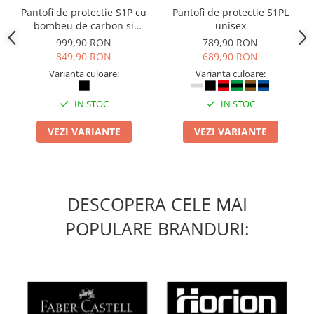
Pantofi de protectie S1P cu
Pantofi de protectie S1PL
bombeu de carbon si
unisex
inchidere BOAÂ® Fit
999,90 RON
789,90 RON
849,90 RON
689,90 RON
Varianta culoare:
Varianta culoare:
IN STOC
IN STOC
VEZI VARIANTE
VEZI VARIANTE
DESCOPERA CELE MAI
POPULARE BRANDURI: