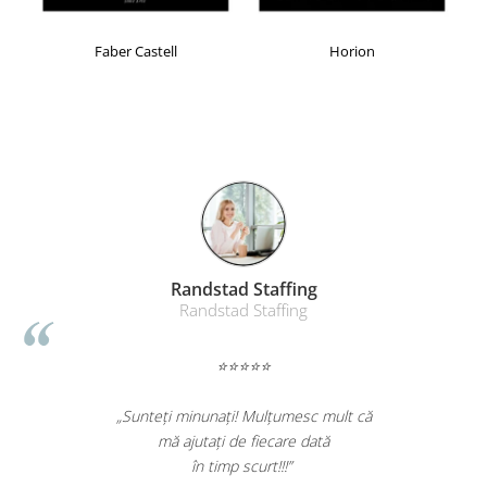
Faber Castell
Horion
Randstad Staffing
Randstad Staffing
⭐⭐⭐⭐⭐
„Sunteți minunați! Mulțumesc mult că
mă ajutați de fiecare dată
în timp scurt!!!”