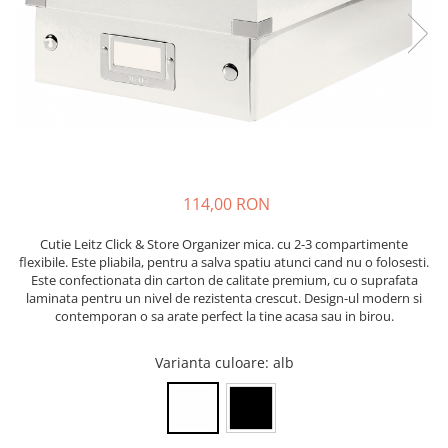
Bibliorafturi, caiete mecanice,
separatoare
Capsatoare, capse si perforatoare
Caiete si blocnotesuri
Dosare, folii protectie si mape
Accesorii diverse pentru birou
Etichetare si ambalare
114,00 RON
Arhivare si depozitare
Instrumente de scris
Cutie Leitz Click & Store Organizer mica. cu 2-3 compartimente
flexibile. Este pliabila, pentru a salva spatiu atunci cand nu o folosesti.
Pixuri de plastic
Este confectionata din carton de calitate premium, cu o suprafata
laminata pentru un nivel de rezistenta crescut. Design-ul modern si
Pixuri metalice
contemporan o sa arate perfect la tine acasa sau in birou.
Pixuri cu gel
Stilouri
Varianta culoare
: alb
Seturi de scris Premium
Instrumente de scris eco
Creioane mecanice si grafit