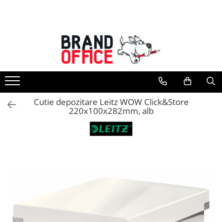
Toate Produsele
Unitate Protejata - PRODUCTIE
Hartie copiator si produse
tipografice
Produse consumabile din hartie
Cutie depozitare Leitz WOW Click&Store
Detergenti si dezinfectanti
220x100x282mm, alb
Formulare tipizate
Saci menajeri (Unitate Protejata)
Agende, calendare si organizatoare
Agende personalizabile
Organizatoare business
Birotica si papetarie
Hartie si articole din hartie