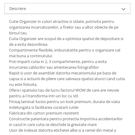
Articole pentru rufe, casa,
Descriere
geamuri, mobila
Articole pentru birou, suprafete,
Cutie Organizer in culori atractive si stilate, potrivita pentru
pardoseli
organizarea incarcatoarelor, a firelor sau a altor obiecte de pe
biroul tau.
Intretinere si odorizante masina
Cutia Organizer are scopul de a optimiza spatiul de depozitare si
Saci de gunoi
de a evita dezordinea.
Compartimente flexibile, imbunatatite pentru o organizare cat
Accesorii pentru curatenie
mai buna a continutului.
Poti imparti cutia in 2, 3 compartimente, pentru a evita
Tipografie si stampile
incurcarea cablurilor sau amestecarea fotografiilor
Formulare tipizate
Rapid si usor de asamblat datorita mecanismului pe baza de
capsa si a actiunii de pliere care salveaza spatiul atunci cand cutia
Caiete si blocnotesuri
nu este folosita.
personalizate
Ofera-i spatiului tau de lucru factorul WOW de care are nevoie
Stampile, tusiere si tus
pentru a-l transforma intr-un loc cu stil
Finisaj laminat lucios pentru un look premium, durata de viata
Protectia muncii si Imbracaminte
indelungata si facilitarea curatarii cutiei
Imbracaminte
Fabricata din carton premium rezistent
Constructie patentata pentru protectia impotriva accidentarilor
Tricouri
in cazul in care cutia se deschide la greutate mare
Bluze & Pulovere
Usor de indexat datorita etichetei albe si a ramei din metal a