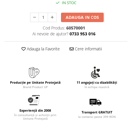
Rollere
IN STOC
Finelinere
ADAUGA IN COS
Textmarkere
Markere diverse
Cod Produs:
60570001
Carioci si creioane colorate
Ai nevoie de ajutor?
0733 953 016
Rezerve instrumente scris
Tavite documente si suporturi
Adauga la Favorite
Cere informatii
Ascutitori, radiere, agrafe
Foarfece pentru birou
Curatenie si igiena
Producție pe Unitate Protejată
11 angajați cu dizabilități
Produse Antibacteriene
Brand Product UP
în echipa noastră
Articole pentru baie
Articole pentru bucatarie
Maturi, mopuri si galeti
Experiență din 2008
Transport GRATUIT
în consultanță și achiziții prin
la comenzi peste 399 RON
Unitate Protejată
Hartie igienica, prosoape hartie si
dispensere