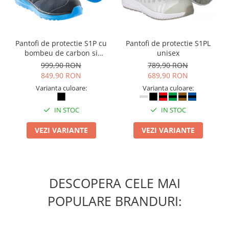
Table magnetice (whiteboard-uri)
Electronice si accesorii tech
Gadgeturi mobile
Pantofi de protectie S1P cu
Pantofi de protectie S1PL
Securitate digitala
bombeu de carbon si
unisex
inchidere BOAÂ® Fit
Adaptoare de calatorie
999,90 RON
789,90 RON
849,90 RON
689,90 RON
Baterii si acumulatori
Varianta culoare:
Varianta culoare:
Cabluri si conectivitate
IN STOC
IN STOC
Incarcatoare wireless
Incarcatoare cu fir si auto
VEZI VARIANTE
VEZI VARIANTE
Ceasuri smart - Smartwatch
Baterii externe - Powerbanks
Accesorii localizare (FindMy)
DESCOPERA CELE MAI
Cartuse, tonere, consumabile PC
POPULARE BRANDURI:
Standuri PC si suporturi
ergonomice