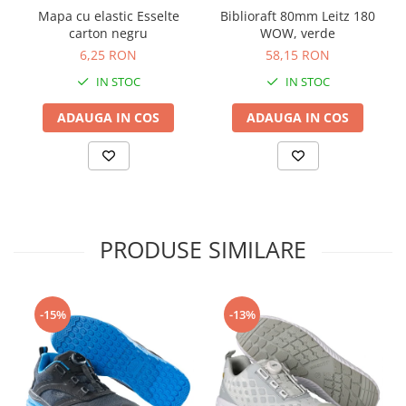
Mapa cu elastic Esselte
Biblioraft 80mm Leitz 180
Masti de protectie respiratorie
carton negru
WOW, verde
Sepci, caciuli si esarfe
6,25 RON
58,15 RON
Pachete promotionale
IN STOC
IN STOC
Accesorii pentru protectia muncii
ADAUGA IN COS
ADAUGA IN COS
Sosete de lucru
Branturi
Diverse accesorii
Articole de unica folosinta
Copii - tricouri si hanorace
PRODUSE SIMILARE
Comunicare si prezentare
Flipchart-uri
Ecrane Interactive
-15%
-13%
Sisteme de afisare
Ecrane de proiectie
Accesorii prezentare