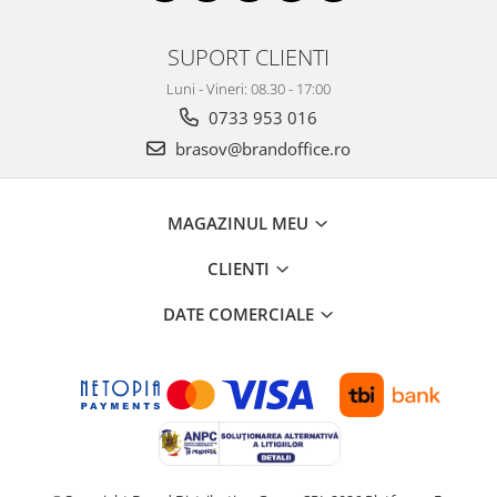
Genti, huse si rucsacuri de laptop
SUPORT CLIENTI
Genti de plaja si cumparaturi
Luni - Vineri: 08.30 - 17:00
Portofele si portcarduri RFID
0733 953 016
Sport si accesorii outdoor
brasov@brandoffice.ro
Sticle, cani si termosuri to go
Sport, jocuri si accesorii
MAGAZINUL MEU
Gratare si picnic
Plaja si relaxare
CLIENTI
Genti frigorifice
DATE COMERCIALE
Ochelari de soare
Lanyards si brelocuri
Umbrele
Scule, unelte si iluminat
Unelte multifunctionale si bricege
(multitools)