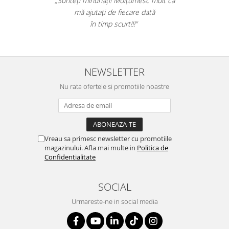
„Foarte bun produsul. A scos efectiv toata
ergonomice
mizeria din pardoseli. Livrarea a fost rapida.
Masini de legat, indosariat si
Recomand sa cumparati! Nota 10.”
accesorii
Protocol si HORECA
Apa si bauturi racoritoare
NEWSLETTER
Cafea, ceai, zahar, lapte
Nu rata ofertele si promotiile noastre
Casa si bucatarie
Cani si pahare
Bucatarie si servire
Textile si confort pentru casa
Vreau sa primesc newsletter cu promotiile
magazinului. Afla mai multe in
Politica de
Decor si interior
Confidentialitate
Seturi si accesorii pentru vin
Rucsacuri si articole de calatorie
SOCIAL
Rucsacuri
Urmareste-ne in social media
Trollere, genti si accesorii de voiaj
Genti de umar si borsete