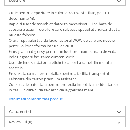
Descriere
Articole pentru rufe, casa,
geamuri, mobila
Cutie pentru depozitare in culori atractive si stilate, pentru
Articole pentru birou, suprafete,
documente A3.
pardoseli
Rapid si usor de asamblat datorita mecanismului pe baza de
capsa si a actiunii de pliere care salveaza spatiul atunci cand cutia
Intretinere si odorizante masina
nu este folosita.
Ofera-i spatiului tau de lucru factorul WOW de care are nevoie
Saci de gunoi
pentru a-l transforma intr-un loc cu stil
Accesorii pentru curatenie
Finisaj laminat glossy pentru un look premium, durata de viata
indelungata si facilitarea curatarii cutiei
Tipografie si stampile
Usor de indexat datorita etichetei albe si a ramei din metal a
Formulare tipizate
acesteia.
Prevazuta cu manere metalice pentru a facilita transportul
Caiete si blocnotesuri
Fabricata din carton premium rezistent
personalizate
Constructie patentata pentru protectia impotriva accidentarilor
in cazul in care cutia se deschide la greutate mare
Stampile, tusiere si tus
Informatii conformitate produs
Protectia muncii si Imbracaminte
Imbracaminte
Caracteristici
Tricouri
Review-uri
(0)
Bluze & Pulovere