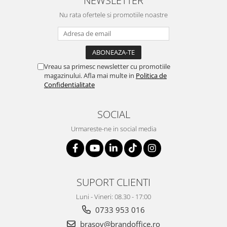
ergonomice
Nu rata ofertele si promotiile noastre
Masini de legat, indosariat si
accesorii
Protocol si HORECA
Apa si bauturi racoritoare
Vreau sa primesc newsletter cu promotiile
Cafea, ceai, zahar, lapte
magazinului. Afla mai multe in
Politica de
Confidentialitate
Casa si bucatarie
Cani si pahare
SOCIAL
Bucatarie si servire
Urmareste-ne in social media
Textile si confort pentru casa
Decor si interior
Seturi si accesorii pentru vin
SUPORT CLIENTI
Rucsacuri si articole de calatorie
Rucsacuri
Luni - Vineri: 08.30 - 17:00
0733 953 016
Trollere, genti si accesorii de voiaj
brasov@brandoffice.ro
Genti de umar si borsete