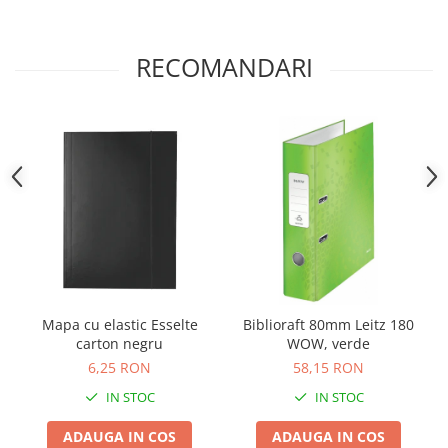
Camasi
Pantaloni
Pantaloni cu pieptar
RECOMANDARI
Hanorace
Jachete
Impermeabile
Veste
Reflectorizante
Incaltaminte
Incaltaminte de lucru si protectie
Incaltaminte de oras si munte
Echipamente medicale
Mapa cu elastic Esselte
Biblioraft 80mm Leitz 180
Manusi de protectie
carton negru
WOW, verde
Accesorii pentru protectia capului
6,25 RON
58,15 RON
Casti de protectie
IN STOC
IN STOC
Antifoane
ADAUGA IN COS
ADAUGA IN COS
Ochelari de protectie si viziere