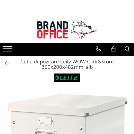
Toate Produsele
Unitate Protejata - PRODUCTIE
Hartie copiator si produse
tipografice
Produse consumabile din hartie
Cutie depozitare Leitz WOW Click&Store
Detergenti si dezinfectanti
369x200x482mm, alb
Formulare tipizate
Saci menajeri (Unitate Protejata)
Agende, calendare si organizatoare
Agende personalizabile
Organizatoare business
Birotica si papetarie
Hartie si articole din hartie