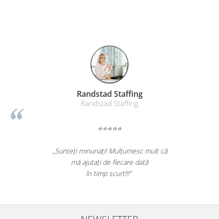
Suporturi si huse telefoane &
tablete
Periferice PC si accesorii
Ergnonomice
Audio
Boxe portabile
Casti
Randstad Staffing
Tehnica si mobilier pentru birou
Randstad Staffing
Laminatoare
Folii laminare
⭐⭐⭐⭐⭐
Accesorii mobilier
„Sunteți minunați! Mulțumesc mult că
Ghilotine și Trimmere
mă ajutați de fiecare dată
Calculatoare de birou
în timp scurt!!!”
Distrugatoare documente
Cosuri de gunoi pentru birou
Scaune, birouri si produse
NEWSLETTER