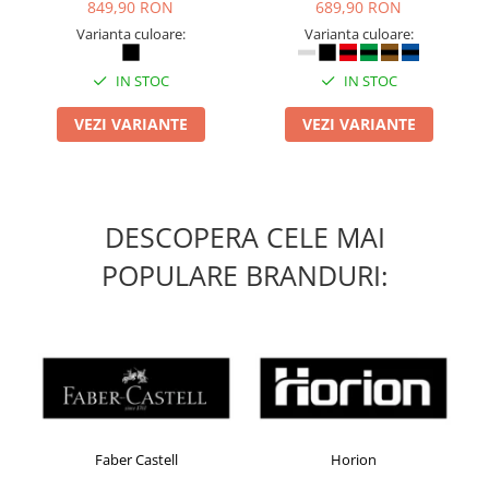
Table magnetice (whiteboard-uri)
849,90 RON
689,90 RON
Varianta culoare:
Varianta culoare:
Electronice si accesorii tech
Gadgeturi mobile
IN STOC
IN STOC
Securitate digitala
VEZI VARIANTE
VEZI VARIANTE
Adaptoare de calatorie
Baterii si acumulatori
Cabluri si conectivitate
DESCOPERA CELE MAI
Incarcatoare wireless
POPULARE BRANDURI:
Incarcatoare cu fir si auto
Ceasuri smart - Smartwatch
Baterii externe - Powerbanks
Accesorii localizare (FindMy)
Cartuse, tonere, consumabile PC
Standuri PC si suporturi
Faber Castell
Horion
ergonomice