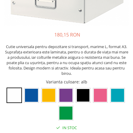
Bibliorafturi, caiete mecanice,
separatoare
Capsatoare, capse si perforatoare
Caiete si blocnotesuri
180,15 RON
Dosare, folii protectie si mape
Accesorii diverse pentru birou
Cutie universala pentru depozitare si transport, marime L, format A3.
Suprafaţa exterioara este laminata, pentru o durata de viaţa mai mare
Etichetare si ambalare
a produsului, iar colturile metalice asigura o rezistenta mai buna. Se
Arhivare si depozitare
poate plia cu uşurinţa, pentru a nu ocupa spaţiu atunci cand nu este
folosita. Design modern si atractiv. Ideala pentru acasa sau pentru
Instrumente de scris
birou.
Pixuri de plastic
Varianta culoare
: alb
Pixuri metalice
Pixuri cu gel
Stilouri
Seturi de scris Premium
Instrumente de scris eco
Creioane mecanice si grafit
IN STOC