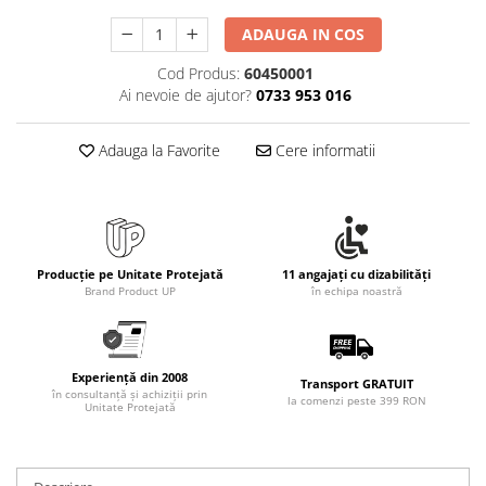
Rollere
ADAUGA IN COS
Finelinere
Textmarkere
Cod Produs:
60450001
Markere diverse
Ai nevoie de ajutor?
0733 953 016
Carioci si creioane colorate
Rezerve instrumente scris
Adauga la Favorite
Cere informatii
Tavite documente si suporturi
Ascutitori, radiere, agrafe
Foarfece pentru birou
Producție pe Unitate Protejată
11 angajați cu dizabilități
Curatenie si igiena
Brand Product UP
în echipa noastră
Produse Antibacteriene
Articole pentru baie
Articole pentru bucatarie
Experiență din 2008
Transport GRATUIT
în consultanță și achiziții prin
la comenzi peste 399 RON
Maturi, mopuri si galeti
Unitate Protejată
Hartie igienica, prosoape hartie si
dispensere