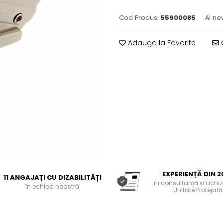
Cod Produs:
55900085
Ai ne
Adauga la Favorite
C
EXPERIENȚĂ DIN 2
11 ANGAJAȚI CU DIZABILITĂȚI
în consultanță și achiziț
în echipa noastră
Unitate Protejată