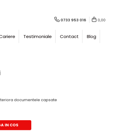
0733 953 016
0,00
Cariere
Testimoniale
Contact
Blog
i
eteriora documentele capsate
A IN COS