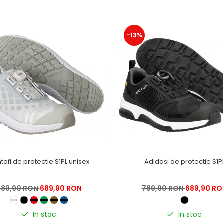
-13%
tofi de protectie S1PL unisex
Adidasi de protectie S1P
789,90 RON
689,90 RON
789,90 RON
689,90 RO
In stoc
In stoc