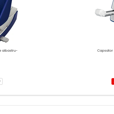
le albastru-
Capsator e