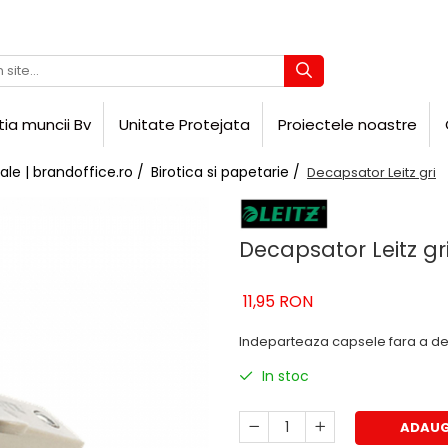
tia muncii Bv
Unitate Protejata
Proiectele noastre
ale | brandoffice.ro /
Birotica si papetarie /
Decapsator Leitz gri
Decapsator Leitz gr
11,95 RON
Indeparteaza capsele fara a d
In stoc
ADAUG