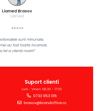
Farmacom Brasov
Farmacom
⭐⭐⭐⭐⭐
„Ne bucuram pentru reluarea colaborarii si
ne declaram multumiti pentru produsele plas
si finalizate cu succes la timp."
Suport clienti
Luni - Vineri: 08.30 - 17:00
0733 953 016
brasov@brandoffice.ro