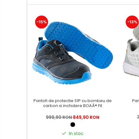
Tricouri
Bluze & Pulovere
Camasi
-15%
-13%
Pantaloni
Pantaloni cu pieptar
Hanorace
Jachete
Impermeabile
Veste
Reflectorizante
Incaltaminte
Incaltaminte de lucru si protectie
Pantofi de protectie S1P cu bombeu de
Pan
Incaltaminte de oras si munte
carbon si inchidere BOAÂ® Fit
Echipamente medicale
999,90 RON
849,90 RON
Manusi de protectie
Accesorii pentru protectia
In stoc
capului