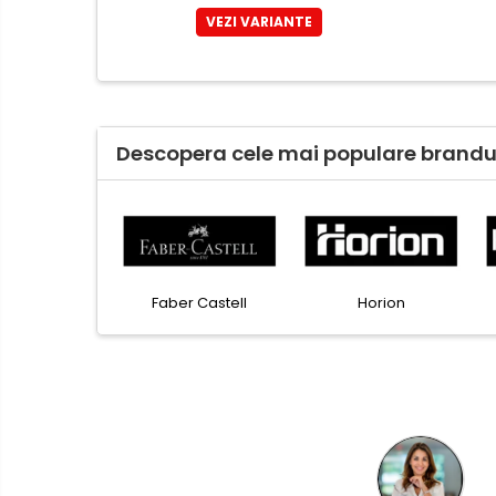
Casti de protectie
VEZI VARIANTE
Antifoane
Ochelari de protectie si viziere
Masti de protectie respiratorie
Sepci, caciuli si esarfe
Descopera cele mai populare brandur
Pachete promotionale
Accesorii pentru protectia
muncii
Sosete de lucru
Branturi
Colorissimo
EKOMAX
Esselte
Diverse accesorii
Articole de unica folosinta
Copii - tricouri si hanorace
Comunicare si prezentare
Flipchart-uri
Ecrane Interactive