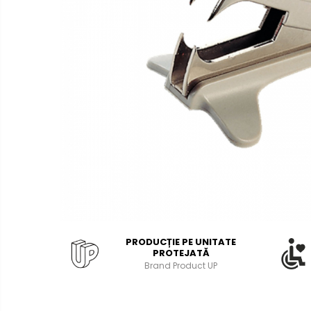
Bibliorafturi, caiete mecanice,
separatoare
Capsatoare, capse si
perforatoare
Caiete si blocnotesuri
Dosare, folii protectie si mape
Accesorii diverse pentru birou
Etichetare si ambalare
Arhivare si depozitare
Instrumente de scris
Pixuri de plastic
Pixuri metalice
PRODUCȚIE PE UNITATE
Pixuri cu gel
PROTEJATĂ
Brand Product UP
Stilouri
Seturi de scris Premium
Instrumente de scris eco