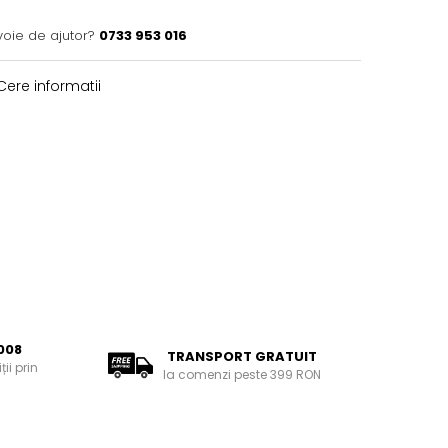
voie de ajutor?
0733 953 016
ere informatii
008
TRANSPORT GRATUIT
ii prin
la comenzi peste 399 RON