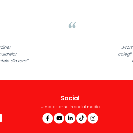
Liamed Brasov
Liamed
⭐⭐⭐⭐⭐
„Promotionalele sunt minunate,
colegii mei au fost foarte incantati,
la fel si clientii nostri!”
Social
Urmareste-ne in social media