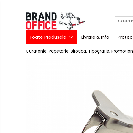
Toate Produsele
Unitate Protejata - PRODUCTIE
Toate Produsele
Livrare & Info
Protec
Hartie copiator si produse
tipografice
Curatenie, Papetarie, Birotica, Tipografie, Promotion
Produse consumabile din hartie
Detergenti si dezinfectanti
Formulare tipizate
Saci menajeri (Unitate
Protejata)
Agende, calendare si
organizatoare
Agende personalizabile
Birotica
si
Organizatoare business
papetarie
Hartie si articole din hartie