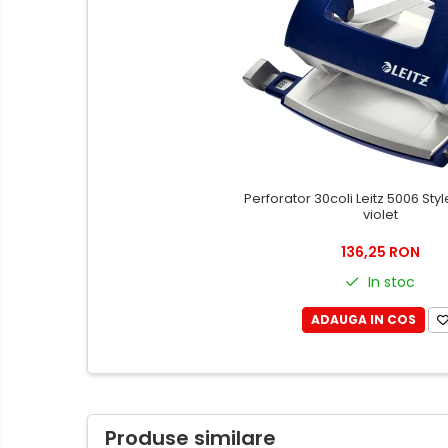
Hartie igienica, prosoape hartie
si dispensere
Articole pentru rufe, casa,
geamuri, mobila
Articole pentru birou, suprafete,
pardoseli
Intretinere si odorizante masina
Saci de gunoi
Perforator 30coli Leitz 5006 Sty
violet
Accesorii pentru curatenie
136,25 RON
Tipografie si stampile
Formulare tipizate
In stoc
Caiete si blocnotesuri
ADAUGA IN COS
personalizate
Stampile, tusiere si tus
Protectia muncii si Imbracaminte
Imbracaminte
Produse similare