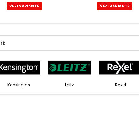
VEZI VARIANTE
VEZI VARIANTE
i:
Faber Castell
Horion
Kensingto