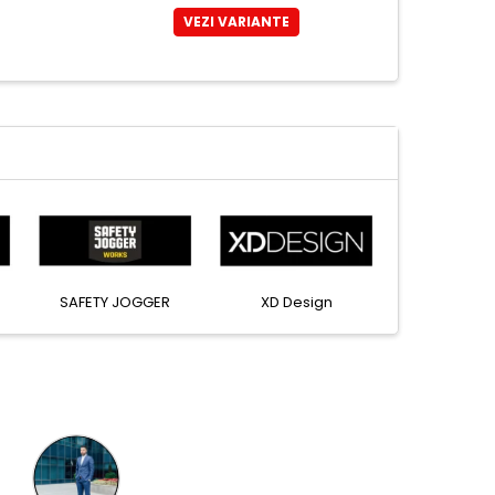
VEZI VARIANTE
n
Leitz
Rexel
SAFE