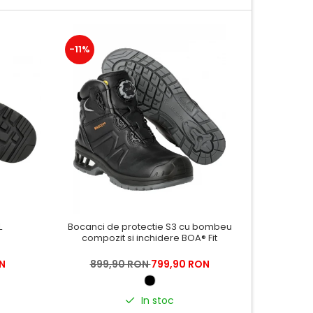
-11%
-14%
L
Bocanci de protectie S3 cu bombeu
Pa
compozit si inchidere BOA® Fit
N
899,90 RON
799,90 RON
699
In stoc