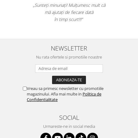
Table magnetice (whiteboard-uri)
„Sunteți minunați! Mulțumesc mult că
Electronice si accesorii tech
mă ajutați de fiecare dată
în timp scurt!!!”
Gadgeturi mobile
Securitate digitala
Adaptoare de calatorie
NEWSLETTER
Baterii si acumulatori
Nu rata ofertele si promotiile noastre
Cabluri si conectivitate
Incarcatoare wireless
Incarcatoare cu fir si auto
Ceasuri smart - Smartwatch
Vreau sa primesc newsletter cu promotiile
magazinului. Afla mai multe in
Politica de
Baterii externe - Powerbanks
Confidentialitate
Accesorii localizare (FindMy)
Cartuse, tonere, consumabile PC
SOCIAL
Standuri PC si suporturi
Urmareste-ne in social media
ergonomice