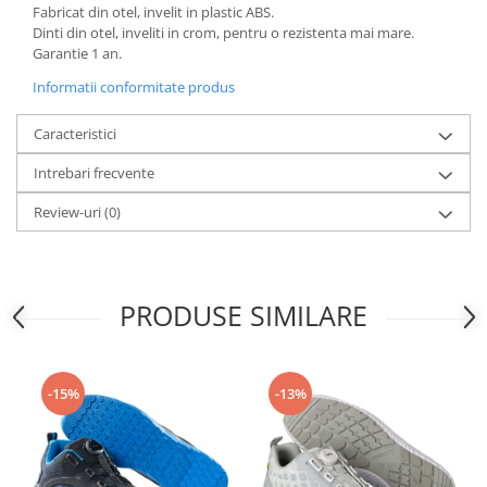
Articole pentru rufe, casa,
Fabricat din otel, invelit in plastic ABS.
geamuri, mobila
Dinti din otel, inveliti in crom, pentru o rezistenta mai mare.
Garantie 1 an.
Articole pentru birou, suprafete,
pardoseli
Informatii conformitate produs
Intretinere si odorizante masina
Caracteristici
Saci de gunoi
Intrebari frecvente
Accesorii pentru curatenie
Review-uri
(0)
Tipografie si stampile
Formulare tipizate
Caiete si blocnotesuri
personalizate
PRODUSE SIMILARE
Stampile, tusiere si tus
Protectia muncii si Imbracaminte
-15%
-13%
Imbracaminte
Tricouri
Bluze & Pulovere