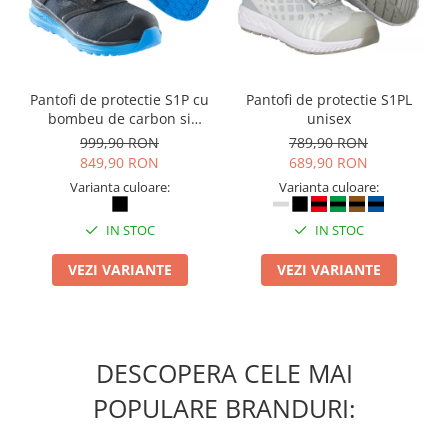
Camasi
Pantaloni
Pantaloni cu pieptar
Hanorace
Pantofi de protectie S1P cu
Pantofi de protectie S1PL
Jachete
bombeu de carbon si
unisex
Impermeabile
inchidere BOAÂ® Fit
999,90 RON
789,90 RON
Veste
849,90 RON
689,90 RON
Reflectorizante
Varianta culoare:
Varianta culoare:
Incaltaminte
IN STOC
IN STOC
Incaltaminte de lucru si protectie
Incaltaminte de oras si munte
VEZI VARIANTE
VEZI VARIANTE
Echipamente medicale
Manusi de protectie
Accesorii pentru protectia capului
DESCOPERA CELE MAI
Casti de protectie
POPULARE BRANDURI:
Antifoane
Ochelari de protectie si viziere