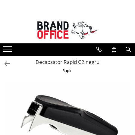
Toate Produsele
Unitate Protejata - PRODUCTIE
Hartie copiator si produse
tipografice
Produse consumabile din hartie
Decapsator Rapid C2 negru
Detergenti si dezinfectanti
Rapid
Formulare tipizate
Saci menajeri (Unitate Protejata)
Agende, calendare si organizatoare
Agende personalizabile
Organizatoare business
Birotica si papetarie
Hartie si articole din hartie