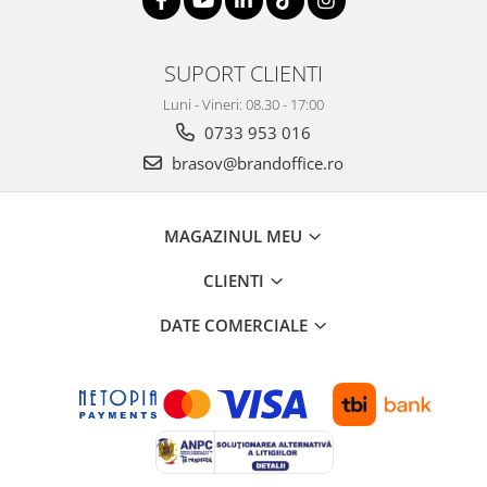
Suporturi si huse telefoane &
tablete
Periferice PC si accesorii
SUPORT CLIENTI
Ergnonomice
Luni - Vineri: 08.30 - 17:00
Audio
0733 953 016
Boxe portabile
brasov@brandoffice.ro
Casti
Tehnica si mobilier pentru birou
MAGAZINUL MEU
Laminatoare
Folii laminare
CLIENTI
Accesorii mobilier
DATE COMERCIALE
Ghilotine și Trimmere
Calculatoare de birou
Distrugatoare documente
Cosuri de gunoi pentru birou
Scaune, birouri si produse