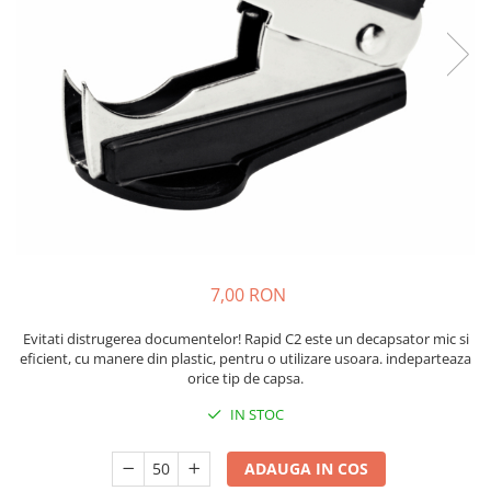
Bibliorafturi, caiete mecanice,
separatoare
Capsatoare, capse si perforatoare
Caiete si blocnotesuri
Dosare, folii protectie si mape
Accesorii diverse pentru birou
Etichetare si ambalare
Arhivare si depozitare
Instrumente de scris
7,00 RON
Pixuri de plastic
Pixuri metalice
Evitati distrugerea documentelor! Rapid C2 este un decapsator mic si
Pixuri cu gel
eficient, cu manere din plastic, pentru o utilizare usoara. indeparteaza
orice tip de capsa.
Stilouri
Seturi de scris Premium
IN STOC
Instrumente de scris eco
ADAUGA IN COS
Creioane mecanice si grafit