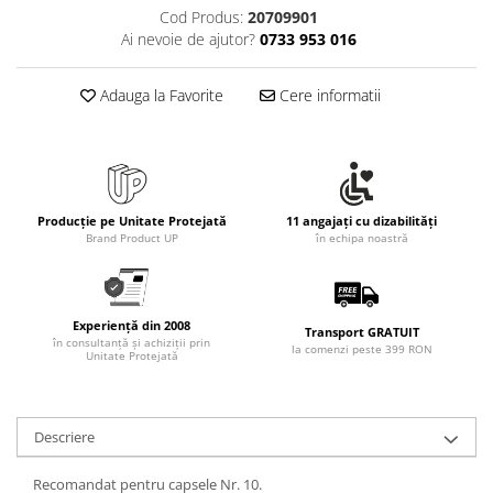
Rollere
Cod Produs:
20709901
Finelinere
Ai nevoie de ajutor?
0733 953 016
Textmarkere
Markere diverse
Adauga la Favorite
Cere informatii
Carioci si creioane colorate
Rezerve instrumente scris
Tavite documente si suporturi
Ascutitori, radiere, agrafe
Producție pe Unitate Protejată
11 angajați cu dizabilități
Brand Product UP
în echipa noastră
Foarfece pentru birou
Curatenie si igiena
Produse Antibacteriene
Experiență din 2008
Transport GRATUIT
Articole pentru baie
în consultanță și achiziții prin
la comenzi peste 399 RON
Unitate Protejată
Articole pentru bucatarie
Maturi, mopuri si galeti
Descriere
Hartie igienica, prosoape hartie si
dispensere
Recomandat pentru capsele Nr. 10.