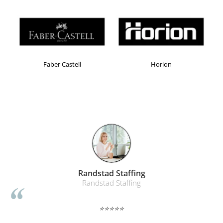
Masti de protectie respiratorie
Sepci, caciuli si esarfe
Pachete promotionale
Accesorii pentru protectia muncii
Faber Castell
Horion
Sosete de lucru
Branturi
Diverse accesorii
Articole de unica folosinta
Copii - tricouri si hanorace
Comunicare si prezentare
Flipchart-uri
Ecrane Interactive
Randstad Staffing
Sisteme de afisare
Randstad Staffing
Ecrane de proiectie
⭐⭐⭐⭐⭐
Accesorii prezentare