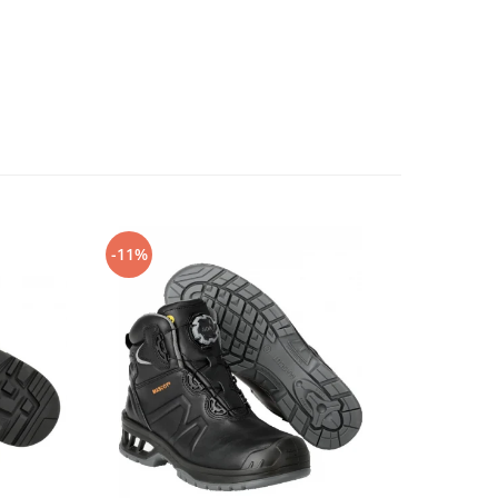
-11%
-14%