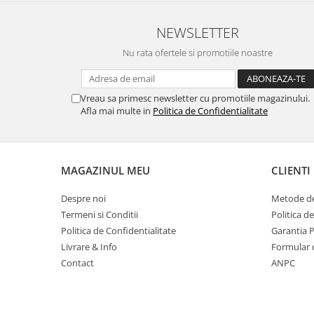
Masti de protectie respiratorie
NEWSLETTER
Sepci, caciuli si esarfe
Pachete promotionale
Nu rata ofertele si promotiile noastre
Accesorii pentru protectia muncii
Sosete de lucru
Vreau sa primesc newsletter cu promotiile magazinului.
Afla mai multe in
Politica de Confidentialitate
Branturi
Diverse accesorii
Articole de unica folosinta
Copii - tricouri si hanorace
MAGAZINUL MEU
CLIENTI
Comunicare si prezentare
Despre noi
Metode de
Flipchart-uri
Termeni si Conditii
Politica d
Politica de Confidentialitate
Garantia 
Ecrane Interactive
Livrare & Info
Formular 
Sisteme de afisare
Contact
ANPC
Ecrane de proiectie
Accesorii prezentare