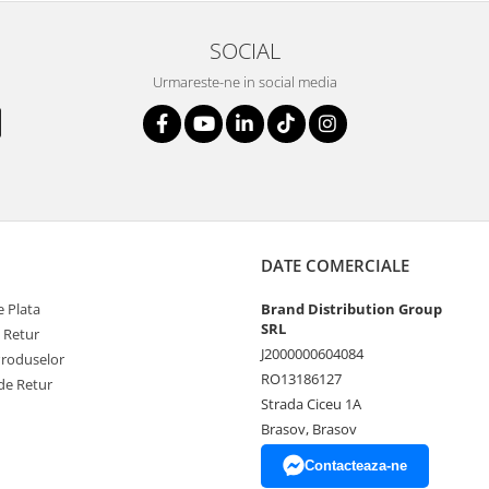
SOCIAL
Urmareste-ne in social media
DATE COMERCIALE
 Plata
Brand Distribution Group
SRL
e Retur
J2000000604084
Produselor
RO13186127
de Retur
Strada Ciceu 1A
Brasov, Brasov
Contacteaza-ne