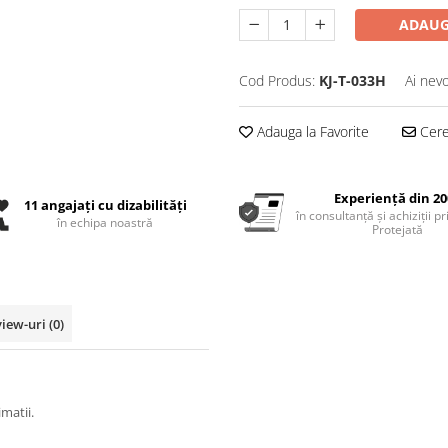
ADAUG
Cod Produs:
KJ-T-033H
Ai nevo
Adauga la Favorite
Cere 
Experiență din 20
11 angajați cu dizabilități
în consultanță și achiziții p
în echipa noastră
Protejată
view-uri
(0)
imatii.