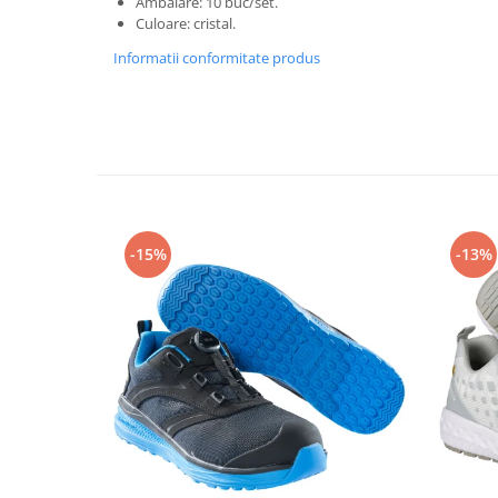
Ambalare: 10 buc/set.
Rollere
Culoare: cristal.
Finelinere
Informatii conformitate produs
Textmarkere
Markere diverse
Carioci si creioane colorate
Rezerve instrumente scris
Tavite documente si suporturi
Ascutitori, radiere, agrafe
Foarfece pentru birou
-15%
-13%
Curatenie si igiena
Produse Antibacteriene
Articole pentru baie
Articole pentru bucatarie
Maturi, mopuri si galeti
Hartie igienica, prosoape hartie si
dispensere