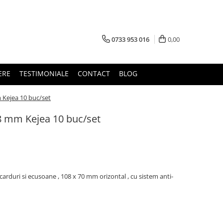
0733 953 016
0,00
ERE
TESTIMONIALE
CONTACT
BLOG
 Kejea 10 buc/set
8 mm Kejea 10 buc/set
arduri si ecusoane , 108 x 70 mm orizontal , cu sistem anti-