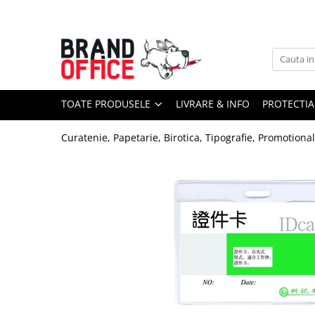
Toate Produsele
Unitate Protejata - PRODUCTIE
Hartie copiator si produse
TOATE PRODUSELE
LIVRARE & INFO
PROTECTIA
tipografice
Produse consumabile din hartie
Curatenie, Papetarie, Birotica, Tipografie, Promotiona
Detergenti si dezinfectanti
Formulare tipizate
Saci menajeri (Unitate Protejata)
Agende, calendare si organizatoare
Agende personalizabile
Organizatoare business
Birotica si papetarie
Hartie si articole din hartie