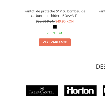
Articole pentru rufe, casa,
geamuri, mobila
Pantofi de protectie S1P cu bombeu de
Pant
Articole pentru birou, suprafete,
carbon si inchidere BOAÂ® Fit
pardoseli
999,90 RON
849,90 RON
Intretinere si odorizante masina
IN STOC
Saci de gunoi
Accesorii pentru curatenie
VEZI VARIANTE
Tipografie si stampile
Formulare tipizate
Caiete si blocnotesuri
DE
personalizate
Stampile, tusiere si tus
Protectia muncii si Imbracaminte
Imbracaminte
Tricouri
Bluze & Pulovere