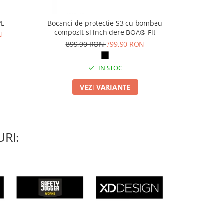
PL
Bocanci de protectie S3 cu bombeu
Pa
compozit si inchidere BOA® Fit
N
69
899,90 RON
799,90 RON
IN STOC
VEZI VARIANTE
RI: