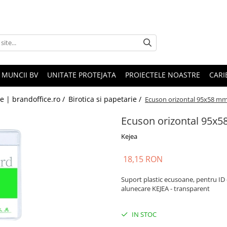
 MUNCII BV
UNITATE PROTEJATA
PROIECTELE NOASTRE
CARI
le | brandoffice.ro /
Birotica si papetarie /
Ecuson orizontal 95x58 mm
Ecuson orizontal 95x5
Kejea
18,15 RON
Suport plastic ecusoane, pentru ID c
alunecare KEJEA - transparent
IN STOC