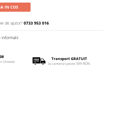
A IN COS
ie de ajutor?
0733 953 016
informatii
08
Transport GRATUIT
rin Unitate
la comenzi peste 399 RON