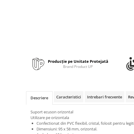
Bibliorafturi, caiete mecanice,
separatoare
Capsatoare, capse si perforatoare
Caiete si blocnotesuri
Dosare, folii protectie si mape
Accesorii diverse pentru birou
Etichetare si ambalare
Producție pe Unitate Protejată
Arhivare si depozitare
Brand Product UP
Instrumente de scris
Pixuri de plastic
Pixuri metalice
Caracteristici
Intrebari frecvente
Re
Pixuri cu gel
Descriere
Stilouri
Suport ecuson orizontal
Seturi de scris Premium
Utilizare pe orizontala
Instrumente de scris eco
Confectionat din PVC flexibil, cristal, folosit pentru legit
Creioane mecanice si grafit
Dimensiuni: 95 x 58 mm, orizontal.