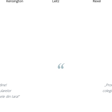
Esselte
Faber Castell
Ho
asov
⭐
nt minunate,
„Ne
arte incantati,
ne de
 nostri!”