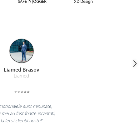
rion
Kensington
Leitz
Farmacom Brasov
Farmacom
⭐⭐⭐⭐⭐
 bucuram pentru reluarea colaborarii si
claram multumiti pentru produsele plasate
si finalizate cu succes la timp."