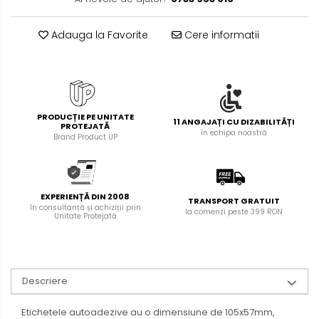
Foarfece pentru birou
Diverse accesorii
Articole de unica folosinta
Adauga la Favorite
Cere informatii
Copii - tricouri si hanorace
PRODUCȚIE PE UNITATE
11 ANGAJAȚI CU DIZABILITĂȚI
PROTEJATĂ
în echipa noastră
Brand Product UP
EXPERIENȚĂ DIN 2008
TRANSPORT GRATUIT
în consultanță și achiziții prin
la comenzi peste 399 RON
Unitate Protejată
Descriere
Etichetele autoadezive au o dimensiune de 105x57mm,