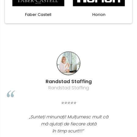
Faber Castell
Horion
Randstad Staffing
Randstad Staffing
⭐⭐⭐⭐⭐
„Sunteți minunați! Mulțumesc mult că
mă ajutați de fiecare dată
în timp scurt!!!”