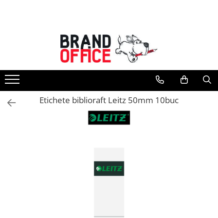
Toate Produsele
Unitate Protejata - PRODUCTIE
Hartie copiator si produse
tipografice
Produse consumabile din hartie
Etichete biblioraft Leitz 50mm 10buc
Detergenti si dezinfectanti
Formulare tipizate
Saci menajeri (Unitate Protejata)
Agende, calendare si organizatoare
Agende personalizabile
Organizatoare business
Birotica si papetarie
Hartie si articole din hartie