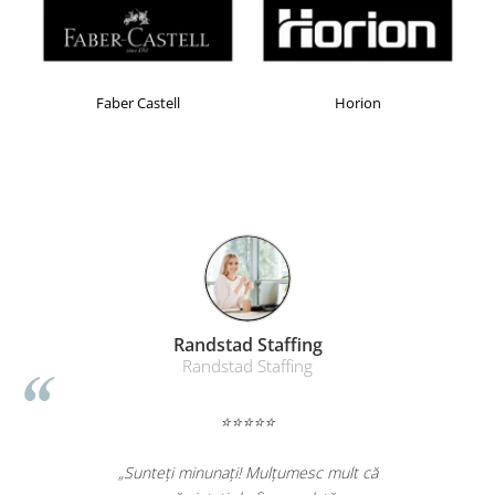
Table magnetice (whiteboard-uri)
Electronice si accesorii tech
Gadgeturi mobile
Faber Castell
Horion
Securitate digitala
Adaptoare de calatorie
Baterii si acumulatori
Cabluri si conectivitate
Incarcatoare wireless
Incarcatoare cu fir si auto
Ceasuri smart - Smartwatch
Randstad Staffing
Baterii externe - Powerbanks
Randstad Staffing
Accesorii localizare (FindMy)
Cartuse, tonere, consumabile PC
⭐⭐⭐⭐⭐
Standuri PC si suporturi
ergonomice
„Sunteți minunați! Mulțumesc mult că