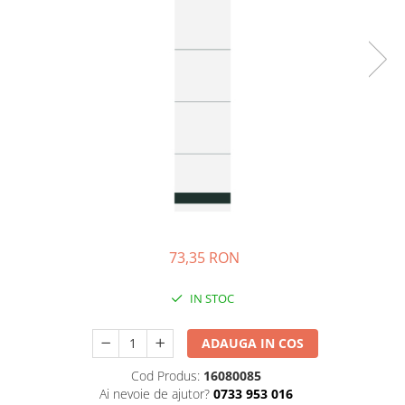
Bibliorafturi, caiete mecanice,
separatoare
Capsatoare, capse si perforatoare
Caiete si blocnotesuri
Dosare, folii protectie si mape
Accesorii diverse pentru birou
Etichetare si ambalare
Arhivare si depozitare
Instrumente de scris
Pixuri de plastic
73,35 RON
Pixuri metalice
Pixuri cu gel
IN STOC
Stilouri
Seturi de scris Premium
ADAUGA IN COS
Instrumente de scris eco
Cod Produs:
16080085
Creioane mecanice si grafit
Ai nevoie de ajutor?
0733 953 016