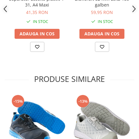
Camasi
31, A4 Maxi
galben
Pantaloni
41,35 RON
59,95 RON
Pantaloni cu pieptar
IN STOC
IN STOC
Hanorace
ADAUGA IN COS
ADAUGA IN COS
Jachete
Impermeabile
Veste
Reflectorizante
Incaltaminte
Incaltaminte de lucru si protectie
PRODUSE SIMILARE
Incaltaminte de oras si munte
Echipamente medicale
-15%
-13%
Manusi de protectie
Accesorii pentru protectia capului
Casti de protectie
Antifoane
Ochelari de protectie si viziere