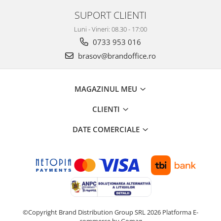
ergonomice
SUPORT CLIENTI
Masini de legat, indosariat si
accesorii
Luni - Vineri: 08.30 - 17:00
0733 953 016
Protocol si HORECA
brasov@brandoffice.ro
Apa si bauturi racoritoare
Cafea, ceai, zahar, lapte
Casa si bucatarie
MAGAZINUL MEU
Cani si pahare
CLIENTI
Bucatarie si servire
DATE COMERCIALE
Textile si confort pentru casa
Decor si interior
Seturi si accesorii pentru vin
Rucsacuri si articole de calatorie
Rucsacuri
Trollere, genti si accesorii de voiaj
©Copyright Brand Distribution Group SRL 2026
Platforma E-
Genti de umar si borsete