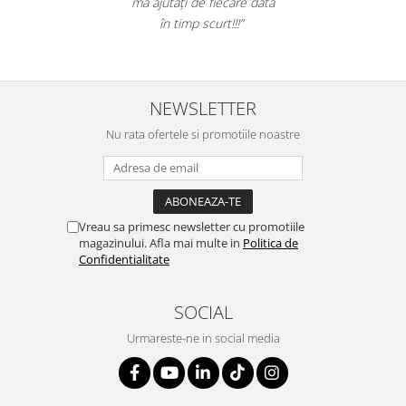
mă ajutați de fiecare dată
Suporturi si huse telefoane &
în timp scurt!!!”
tablete
Periferice PC si accesorii
Ergnonomice
Audio
NEWSLETTER
Boxe portabile
Nu rata ofertele si promotiile noastre
Casti
Tehnica si mobilier pentru birou
Laminatoare
Folii laminare
Vreau sa primesc newsletter cu promotiile
magazinului. Afla mai multe in
Politica de
Accesorii mobilier
Confidentialitate
Ghilotine și Trimmere
SOCIAL
Calculatoare de birou
Distrugatoare documente
Urmareste-ne in social media
Cosuri de gunoi pentru birou
Scaune, birouri si produse