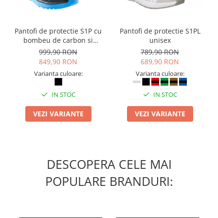
Masti de protectie respiratorie
Sepci, caciuli si esarfe
Pantofi de protectie S1P cu
Pantofi de protectie S1PL
Pachete promotionale
bombeu de carbon si
unisex
inchidere BOAÂ® Fit
Accesorii pentru protectia muncii
999,90 RON
789,90 RON
849,90 RON
689,90 RON
Sosete de lucru
Varianta culoare:
Varianta culoare:
Branturi
Diverse accesorii
IN STOC
IN STOC
Articole de unica folosinta
VEZI VARIANTE
VEZI VARIANTE
Copii - tricouri si hanorace
Comunicare si prezentare
Flipchart-uri
DESCOPERA CELE MAI
Ecrane Interactive
Sisteme de afisare
POPULARE BRANDURI:
Ecrane de proiectie
Accesorii prezentare