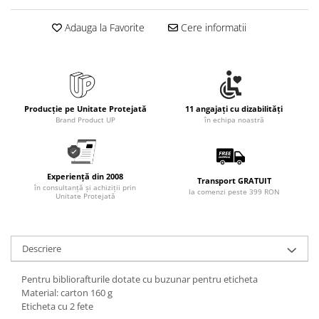
Rollere
Finelinere
Adauga la Favorite
Cere informatii
Textmarkere
Markere diverse
Carioci si creioane colorate
Rezerve instrumente scris
Producție pe Unitate Protejată
11 angajați cu dizabilități
Tavite documente si suporturi
Brand Product UP
în echipa noastră
Ascutitori, radiere, agrafe
Foarfece pentru birou
Experiență din 2008
Transport GRATUIT
Curatenie si igiena
în consultanță și achiziții prin
la comenzi peste 399 RON
Unitate Protejată
Produse Antibacteriene
Articole pentru baie
Articole pentru bucatarie
Descriere
Maturi, mopuri si galeti
Pentru bibliorafturile dotate cu buzunar pentru eticheta
Hartie igienica, prosoape hartie si
Material: carton 160 g
dispensere
Eticheta cu 2 fete