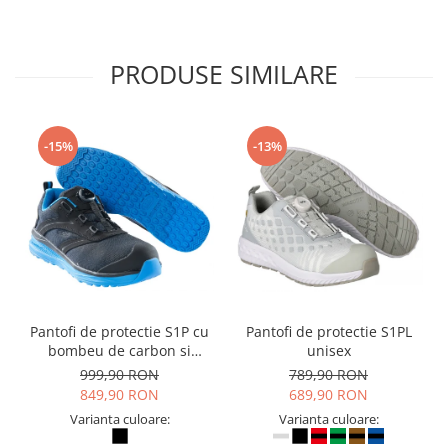
PRODUSE SIMILARE
-15%
-13%
Pantofi de protectie S1P cu
Pantofi de protectie S1PL
bombeu de carbon si
unisex
inchidere BOAÂ® Fit
999,90 RON
789,90 RON
849,90 RON
689,90 RON
Varianta culoare:
Varianta culoare: