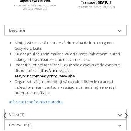
Experiență din 2008
Transport GRATUIT
în consultanță și achiziții prin
la comenzi peste 399 RON
Unitate Protejată
Descriere
Simțiți-vă ca acasă oriunde vă duce ziua de lucru cu gama
Cosy de la Leitz.
Cu designul său minimalist și culorile mate îmbietoare, puteți
adăuga stil și culoare spațiului dvs. de lucru.
Indecșii sunt personalizabili, cu modele exclusive de conținut
disponibile la
https://prime.leitz-
easyprint.com/easyprint/new-label
Organizați-vă și numerotați-vă cu culori fișierele cu acești
indecși premium pentru a vă asigura că rămâneți relaxat și
productiv toată ziua.
Informatii conformitate produs
Video
(1)
Review-uri
(0)