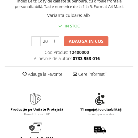
Index Leitz Cosy de calitate superioară, cu o foaie frontală
personalizabilă. Taste numerice de la 1 la 5. Format A4 Maxi.
Varianta culoare
:
alb
IN STOC
ADAUGA IN COS
Cod Produs:
12400000
Ai nevoie de ajutor?
0733 953 016
Adauga la Favorite
Cere informatii
Producție pe Unitate Protejată
11 angajați cu dizabilități
Brand Product UP
în echipa noastră