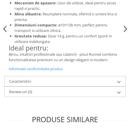
Camasi
Mecanism de apasare:
Usor de utilizat, ideal pentru acces
rapid si practic.
Pantaloni
Mina albastra:
Reumplere normala, oferind o scriere lina si
Pantaloni cu pieptar
precisa.
Hanorace
Dimensiuni compacte:
ø10×138 mm, perfect pentru
transport si utilizare zilnica.
Jachete
Greutate redusa:
Doar 14 g, pentru un confort sporit in
Impermeabile
utilizare indelungata.
Ideal pentru:
Veste
Reflectorizante
Birou, intalniri profesionale sau calatorii - pixul Runnel combina
functionalitatea premium cu un design elegant si modern.
Incaltaminte
Informatii conformitate produs
Incaltaminte de lucru si protectie
Incaltaminte de oras si munte
Caracteristici
Echipamente medicale
Review-uri
(0)
Manusi de protectie
Accesorii pentru protectia capului
Casti de protectie
PRODUSE SIMILARE
Antifoane
Ochelari de protectie si viziere