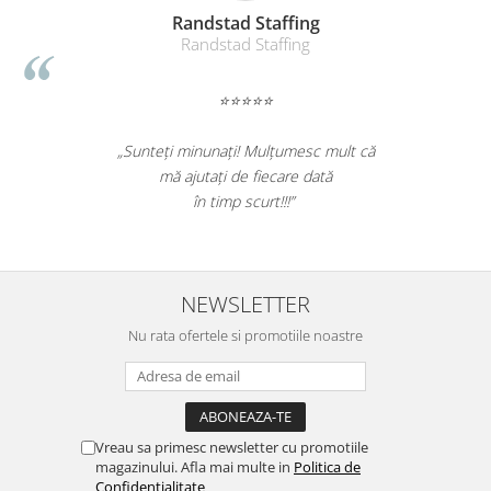
Suporturi si huse telefoane &
Randstad Staffing
tablete
Randstad Staffing
Periferice PC si accesorii
Ergnonomice
⭐⭐⭐⭐⭐
Audio
„Sunteți minunați! Mulțumesc mult că
Boxe portabile
mă ajutați de fiecare dată
Casti
în timp scurt!!!”
Tehnica si mobilier pentru birou
Laminatoare
Folii laminare
NEWSLETTER
Accesorii mobilier
Nu rata ofertele si promotiile noastre
Ghilotine și Trimmere
Calculatoare de birou
Distrugatoare documente
Cosuri de gunoi pentru birou
Vreau sa primesc newsletter cu promotiile
magazinului. Afla mai multe in
Politica de
Scaune, birouri si produse
Confidentialitate