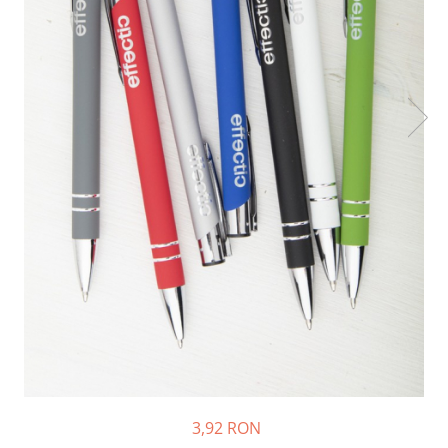
Bibliorafturi, caiete mecanice,
separatoare
Capsatoare, capse si perforatoare
Caiete si blocnotesuri
Dosare, folii protectie si mape
Accesorii diverse pentru birou
Etichetare si ambalare
Arhivare si depozitare
Instrumente de scris
Pixuri de plastic
Pixuri metalice
Pixuri cu gel
Stilouri
Seturi de scris Premium
Instrumente de scris eco
3,92 RON
Creioane mecanice si grafit