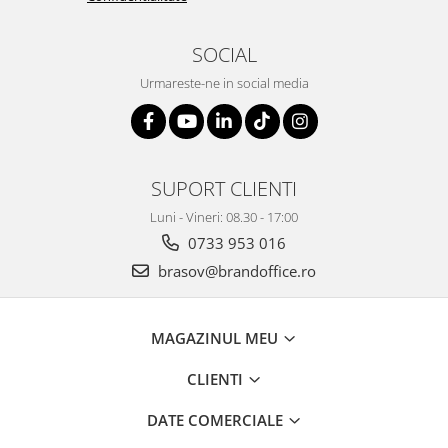
ergonomice
Masini de legat, indosariat si
SOCIAL
accesorii
Urmareste-ne in social media
Protocol si HORECA
Apa si bauturi racoritoare
Cafea, ceai, zahar, lapte
Casa si bucatarie
SUPORT CLIENTI
Cani si pahare
Luni - Vineri: 08.30 - 17:00
Bucatarie si servire
0733 953 016
Textile si confort pentru casa
brasov@brandoffice.ro
Decor si interior
Seturi si accesorii pentru vin
MAGAZINUL MEU
Rucsacuri si articole de calatorie
CLIENTI
Rucsacuri
Trollere, genti si accesorii de voiaj
DATE COMERCIALE
Genti de umar si borsete