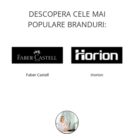
Table magnetice (whiteboard-uri)
Electronice si accesorii tech
DESCOPERA CELE MAI
Gadgeturi mobile
POPULARE BRANDURI:
Securitate digitala
Adaptoare de calatorie
Baterii si acumulatori
Cabluri si conectivitate
Incarcatoare wireless
Incarcatoare cu fir si auto
Faber Castell
Horion
Ceasuri smart - Smartwatch
Baterii externe - Powerbanks
Accesorii localizare (FindMy)
Cartuse, tonere, consumabile PC
Standuri PC si suporturi
ergonomice