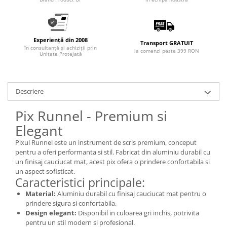
Articole pentru rufe, casa,
geamuri, mobila
Articole pentru birou, suprafete,
pardoseli
Experiență din 2008
Transport GRATUIT
în consultanță și achiziții prin
la comenzi peste 399 RON
Unitate Protejată
Intretinere si odorizante masina
Saci de gunoi
Accesorii pentru curatenie
Descriere
Tipografie si stampile
Pix Runnel - Premium si
Formulare tipizate
Elegant
Caiete si blocnotesuri
personalizate
Pixul Runnel este un instrument de scris premium, conceput
pentru a oferi performanta si stil. Fabricat din aluminiu durabil cu
Stampile, tusiere si tus
un finisaj cauciucat mat, acest pix ofera o prindere confortabila si
un aspect sofisticat.
Protectia muncii si Imbracaminte
Caracteristici principale:
Imbracaminte
Material:
Aluminiu durabil cu finisaj cauciucat mat pentru o
Tricouri
prindere sigura si confortabila.
Design elegant:
Disponibil in culoarea gri inchis, potrivita
Bluze & Pulovere
pentru un stil modern si profesional.