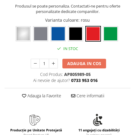
Rollere
Produsul se poate personaliza. Contactati-ne pentru oferte
Finelinere
personalizate dedicate companiilor.
Textmarkere
Varianta culoare
: rosu
Markere diverse
Carioci si creioane colorate
Rezerve instrumente scris
IN STOC
Tavite documente si suporturi
Ascutitori, radiere, agrafe
ADAUGA IN COS
Foarfece pentru birou
Cod Produs:
AP805989-05
Curatenie si igiena
Ai nevoie de ajutor?
0733 953 016
Produse Antibacteriene
Articole pentru baie
Adauga la Favorite
Cere informatii
Articole pentru bucatarie
Maturi, mopuri si galeti
Hartie igienica, prosoape hartie si
dispensere
Producție pe Unitate Protejată
11 angajați cu dizabilități
Brand Product UP
în echipa noastră