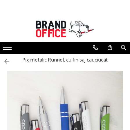
Toate Produsele
Unitate Protejata - PRODUCTIE
Hartie copiator si produse
tipografice
Produse consumabile din hartie
Pix metalic Runnel, cu finisaj cauciucat
Detergenti si dezinfectanti
Formulare tipizate
Saci menajeri (Unitate Protejata)
Agende, calendare si organizatoare
Agende personalizabile
Organizatoare business
Birotica si papetarie
Hartie si articole din hartie