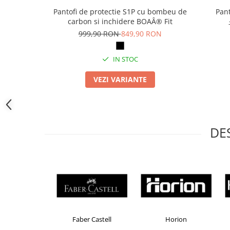
Camasi
Pantofi de protectie S1P cu bombeu de
Pant
Pantaloni
carbon si inchidere BOAÂ® Fit
Pantaloni cu pieptar
999,90 RON
849,90 RON
Hanorace
Jachete
IN STOC
Impermeabile
VEZI VARIANTE
Veste
Reflectorizante
Incaltaminte
Incaltaminte de lucru si protectie
DE
Incaltaminte de oras si munte
Echipamente medicale
Manusi de protectie
Accesorii pentru protectia capului
Casti de protectie
Antifoane
Brand Product UP
Colorissimo
Ochelari de protectie si viziere