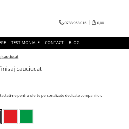
0733 953 016
0,00
ERE
TESTIMONIALE
CONTACT
BLOG
aj cauciucat
finisaj cauciucat
tactati-ne pentru oferte personalizate dedicate companiilor.