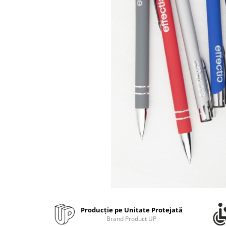
Bibliorafturi, caiete mecanice,
separatoare
Capsatoare, capse si perforatoare
Caiete si blocnotesuri
Dosare, folii protectie si mape
Accesorii diverse pentru birou
Etichetare si ambalare
Arhivare si depozitare
Instrumente de scris
Pixuri de plastic
Pixuri metalice
Pixuri cu gel
Stilouri
Seturi de scris Premium
Instrumente de scris eco
Producție pe Unitate Protejată
Creioane mecanice si grafit
Brand Product UP