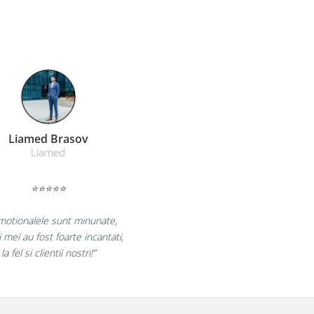
Farmacom Brasov
Farmacom
⭐⭐⭐⭐⭐
ram pentru reluarea colaborarii si
 multumiti pentru produsele plasate
 finalizate cu succes la timp."