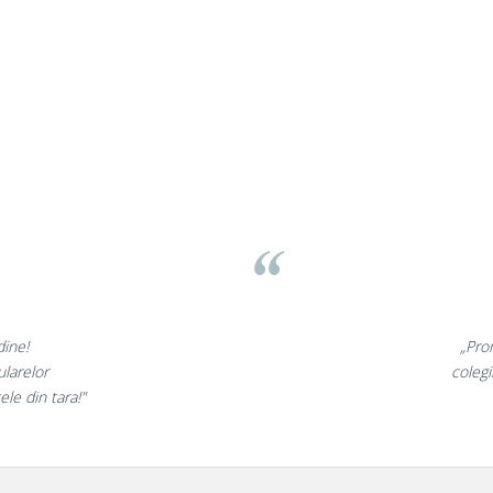
nunate,
„Ne bucu
ncantati,
ne declaram
!”
si