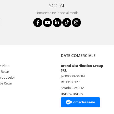
SOCIAL
Urmareste-ne in social media
DATE COMERCIALE
 Plata
Brand Distribution Group
SRL
e Retur
J2000000604084
Produselor
RO13186127
de Retur
Strada Ciceu 1A
Brasov, Brasov
Contacteaza-ne