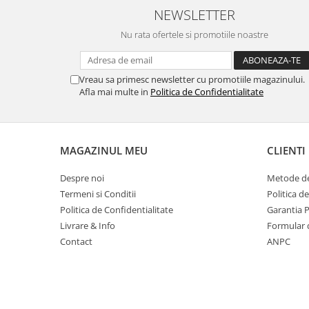
Table magnetice (whiteboard-uri)
NEWSLETTER
Electronice si accesorii tech
Nu rata ofertele si promotiile noastre
Gadgeturi mobile
Securitate digitala
Vreau sa primesc newsletter cu promotiile magazinului.
Adaptoare de calatorie
Afla mai multe in
Politica de Confidentialitate
Baterii si acumulatori
Cabluri si conectivitate
MAGAZINUL MEU
CLIENTI
Incarcatoare wireless
Incarcatoare cu fir si auto
Despre noi
Metode de
Ceasuri smart - Smartwatch
Termeni si Conditii
Politica d
Politica de Confidentialitate
Garantia 
Baterii externe - Powerbanks
Livrare & Info
Formular 
Accesorii localizare (FindMy)
Contact
ANPC
Cartuse, tonere, consumabile PC
Standuri PC si suporturi
ergonomice