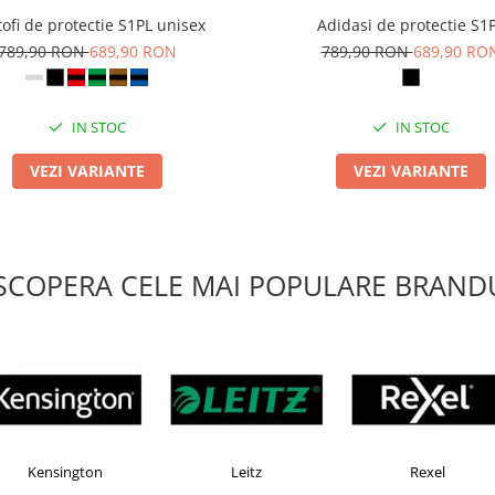
ofi de protectie S1PL unisex
Adidasi de protectie S1
789,90 RON
689,90 RON
789,90 RON
689,90 RO
IN STOC
IN STOC
VEZI VARIANTE
VEZI VARIANTE
SCOPERA CELE MAI POPULARE BRANDU
EKOMAX
Esselte
Faber Castell