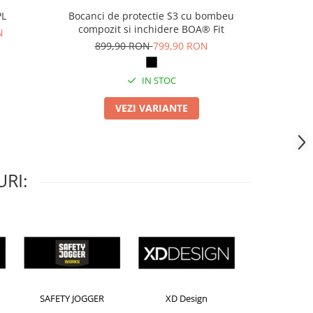
PL
Bocanci de protectie S3 cu bombeu
Pa
compozit si inchidere BOA® Fit
N
69
899,90 RON
799,90 RON
IN STOC
VEZI VARIANTE
RI:
Horion
Kensington
Leitz