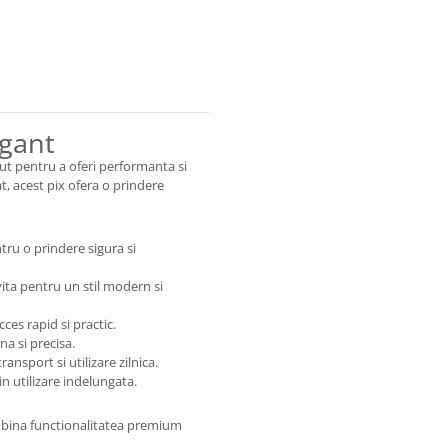
egant
t pentru a oferi performanta si
at, acest pix ofera o prindere
tru o prindere sigura si
vita pentru un stil modern si
cces rapid si practic.
a si precisa.
nsport si utilizare zilnica.
n utilizare indelungata.
combina functionalitatea premium