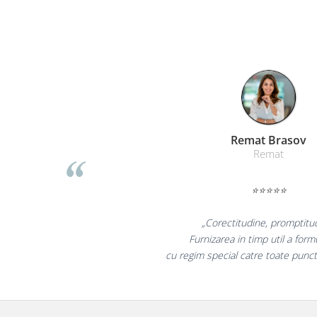
Masti de protectie respiratorie
Sepci, caciuli si esarfe
Pachete promotionale
Accesorii pentru protectia muncii
Sosete de lucru
Branturi
Diverse accesorii
Liamed Brasov
Articole de unica folosinta
Liamed
Copii - tricouri si hanorace
⭐⭐⭐⭐⭐
Comunicare si prezentare
Flipchart-uri
„Promotionalele sunt mi
Ecrane Interactive
colegii mei au fost foarte i
la fel si clientii nostri
Sisteme de afisare
Ecrane de proiectie
Accesorii prezentare