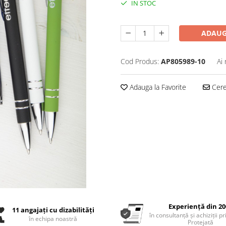
IN STOC
ADAUG
Cod Produs:
AP805989-10
Ai
Adauga la Favorite
Cere 
Experiență din 20
11 angajați cu dizabilități
în consultanță și achiziții p
în echipa noastră
Protejată