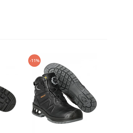
-11%
-14%