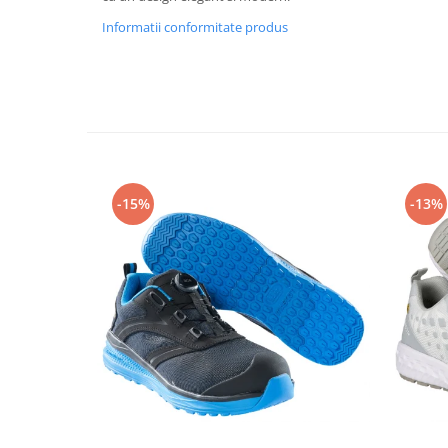
Articole pentru rufe, casa,
Informatii conformitate produs
geamuri, mobila
Articole pentru birou, suprafete,
pardoseli
Intretinere si odorizante masina
Saci de gunoi
Accesorii pentru curatenie
-15%
-13%
Tipografie si stampile
Formulare tipizate
Caiete si blocnotesuri
personalizate
Stampile, tusiere si tus
Protectia muncii si Imbracaminte
Imbracaminte
Tricouri
Bluze & Pulovere