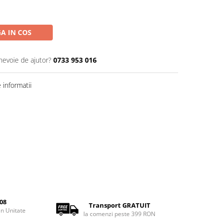
A IN COS
 nevoie de ajutor?
0733 953 016
informatii
08
Transport GRATUIT
rin Unitate
la comenzi peste 399 RON