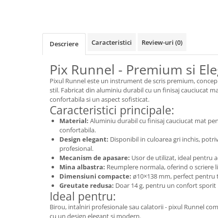
Rollere
Finelinere
Textmarkere
Markere diverse
Caracteristici
Review-uri
(0)
Descriere
Carioci si creioane colorate
Pix Runnel - Premium si El
Rezerve instrumente scris
Tavite documente si suporturi
Pixul Runnel este un instrument de scris premium, concepu
stil. Fabricat din aluminiu durabil cu un finisaj cauciucat m
Ascutitori, radiere, agrafe
confortabila si un aspect sofisticat.
Caracteristici principale:
Foarfece pentru birou
Material:
Aluminiu durabil cu finisaj cauciucat mat pen
Curatenie si igiena
confortabila.
Produse Antibacteriene
Design elegant:
Disponibil in culoarea gri inchis, potri
profesional.
Articole pentru baie
Mecanism de apasare:
Usor de utilizat, ideal pentru a
Mina albastra:
Reumplere normala, oferind o scriere lin
Articole pentru bucatarie
Dimensiuni compacte:
ø10×138 mm, perfect pentru tra
Maturi, mopuri si galeti
Greutate redusa:
Doar 14 g, pentru un confort sporit i
Ideal pentru:
Hartie igienica, prosoape hartie si
Birou, intalniri profesionale sau calatorii - pixul Runnel 
dispensere
cu un design elegant si modern.