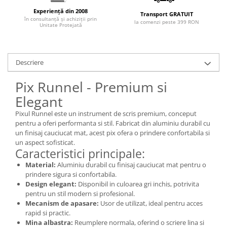
Experiență din 2008
Transport GRATUIT
în consultanță și achiziții prin
la comenzi peste 399 RON
Unitate Protejată
Descriere
Pix Runnel - Premium si
Elegant
Pixul Runnel este un instrument de scris premium, conceput
pentru a oferi performanta si stil. Fabricat din aluminiu durabil cu
un finisaj cauciucat mat, acest pix ofera o prindere confortabila si
un aspect sofisticat.
Caracteristici principale:
Material:
Aluminiu durabil cu finisaj cauciucat mat pentru o
prindere sigura si confortabila.
Design elegant:
Disponibil in culoarea gri inchis, potrivita
pentru un stil modern si profesional.
Mecanism de apasare:
Usor de utilizat, ideal pentru acces
rapid si practic.
Mina albastra:
Reumplere normala, oferind o scriere lina si