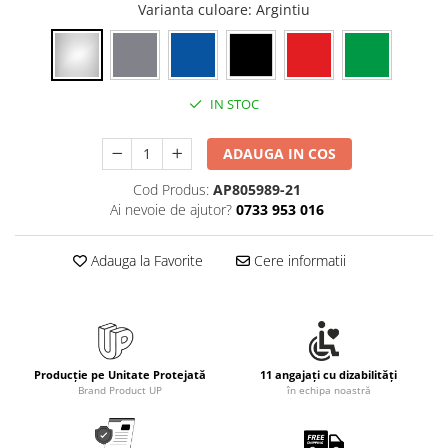
Varianta culoare
: Argintiu
IN STOC
ADAUGA IN COS
Cod Produs:
AP805989-21
Ai nevoie de ajutor?
0733 953 016
Adauga la Favorite
Cere informatii
Producție pe Unitate Protejată
11 angajați cu dizabilități
Brand Product UP
în echipa noastră