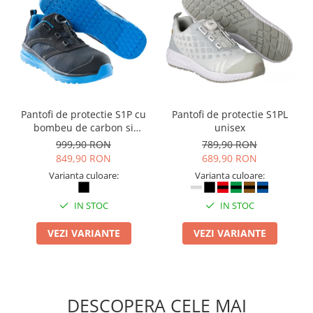
Pantofi de protectie S1P cu
Pantofi de protectie S1PL
bombeu de carbon si
unisex
inchidere BOAÂ® Fit
999,90 RON
789,90 RON
849,90 RON
689,90 RON
Varianta culoare:
Varianta culoare:
IN STOC
IN STOC
VEZI VARIANTE
VEZI VARIANTE
DESCOPERA CELE MAI