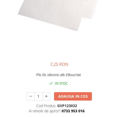
Bibliorafturi, caiete mecanice,
separatoare
Capsatoare, capse si perforatoare
Caiete si blocnotesuri
Dosare, folii protectie si mape
Accesorii diverse pentru birou
Etichetare si ambalare
Arhivare si depozitare
Instrumente de scris
7,25 RON
Pixuri de plastic
Plic DL siliconic alb 25buc/set
Pixuri metalice
IN STOC
Pixuri cu gel
Stilouri
ADAUGA IN COS
Seturi de scris Premium
Instrumente de scris eco
Cod Produs:
GVP123032
Ai nevoie de ajutor?
0733 953 016
Creioane mecanice si grafit