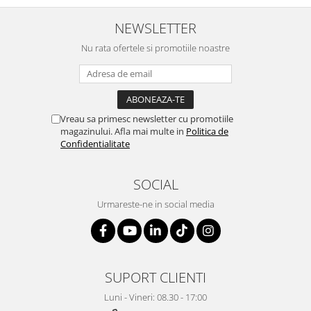
Table magnetice (whiteboard-uri)
NEWSLETTER
Electronice si accesorii tech
Gadgeturi mobile
Nu rata ofertele si promotiile noastre
Securitate digitala
Adaptoare de calatorie
Baterii si acumulatori
Vreau sa primesc newsletter cu promotiile
Cabluri si conectivitate
magazinului. Afla mai multe in
Politica de
Confidentialitate
Incarcatoare wireless
Incarcatoare cu fir si auto
SOCIAL
Ceasuri smart - Smartwatch
Urmareste-ne in social media
Baterii externe - Powerbanks
Accesorii localizare (FindMy)
Cartuse, tonere, consumabile PC
SUPORT CLIENTI
Standuri PC si suporturi
ergonomice
Luni - Vineri: 08.30 - 17:00