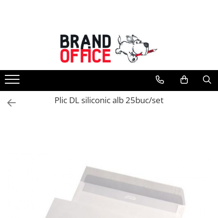
Toate Produsele
Unitate Protejata - PRODUCTIE
Hartie copiator si produse
tipografice
Produse consumabile din hartie
Plic DL siliconic alb 25buc/set
Detergenti si dezinfectanti
Formulare tipizate
Saci menajeri (Unitate Protejata)
Agende, calendare si organizatoare
Agende personalizabile
Organizatoare business
Birotica si papetarie
Hartie si articole din hartie