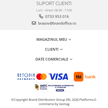
ergonomice
SUPORT CLIENTI
Masini de legat, indosariat si
Luni - Vineri: 08.30 - 17:00
accesorii
0733 953 016
Protocol si HORECA
brasov@brandoffice.ro
Apa si bauturi racoritoare
Cafea, ceai, zahar, lapte
MAGAZINUL MEU
Casa si bucatarie
Cani si pahare
CLIENTI
Bucatarie si servire
DATE COMERCIALE
Textile si confort pentru casa
Decor si interior
Seturi si accesorii pentru vin
Rucsacuri si articole de calatorie
Rucsacuri
©Copyright Brand Distribution Group SRL 2026
Platforma E-
Trollere, genti si accesorii de voiaj
commerce by Gomag
Genti de umar si borsete