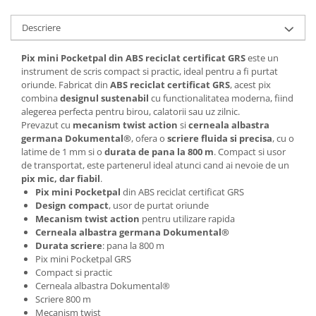
Articole pentru rufe, casa,
geamuri, mobila
Descriere
Articole pentru birou, suprafete,
pardoseli
Pix mini Pocketpal din ABS reciclat certificat GRS
este un
instrument de scris compact si practic, ideal pentru a fi purtat
Intretinere si odorizante masina
oriunde. Fabricat din
ABS reciclat certificat GRS
, acest pix
combina
designul sustenabil
cu functionalitatea moderna, fiind
Saci de gunoi
alegerea perfecta pentru birou, calatorii sau uz zilnic.
Accesorii pentru curatenie
Prevazut cu
mecanism twist action
si
cerneala albastra
germana Dokumental®
, ofera o
scriere fluida si precisa
, cu o
Tipografie si stampile
latime de 1 mm si o
durata de pana la 800 m
. Compact si usor
Formulare tipizate
de transportat, este partenerul ideal atunci cand ai nevoie de un
pix mic, dar fiabil
.
Caiete si blocnotesuri
Pix mini Pocketpal
din ABS reciclat certificat GRS
personalizate
Design compact
, usor de purtat oriunde
Mecanism twist action
pentru utilizare rapida
Stampile, tusiere si tus
Cerneala albastra germana Dokumental®
Protectia muncii si Imbracaminte
Durata scriere
: pana la 800 m
Pix mini Pocketpal GRS
Imbracaminte
Compact si practic
Tricouri
Cerneala albastra Dokumental®
Scriere 800 m
Bluze & Pulovere
Mecanism twist