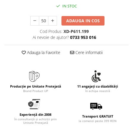
Rollere
IN STOC
Finelinere
Textmarkere
ADAUGA IN COS
Markere diverse
Cod Produs:
XD-P611.199
Carioci si creioane colorate
Ai nevoie de ajutor?
0733 953 016
Rezerve instrumente scris
Tavite documente si suporturi
Adauga la Favorite
Cere informatii
Ascutitori, radiere, agrafe
Foarfece pentru birou
Curatenie si igiena
Produse Antibacteriene
Producție pe Unitate Protejată
11 angajați cu dizabilități
Brand Product UP
în echipa noastră
Articole pentru baie
Articole pentru bucatarie
Maturi, mopuri si galeti
Experiență din 2008
Transport GRATUIT
în consultanță și achiziții prin
Hartie igienica, prosoape hartie si
la comenzi peste 399 RON
Unitate Protejată
dispensere