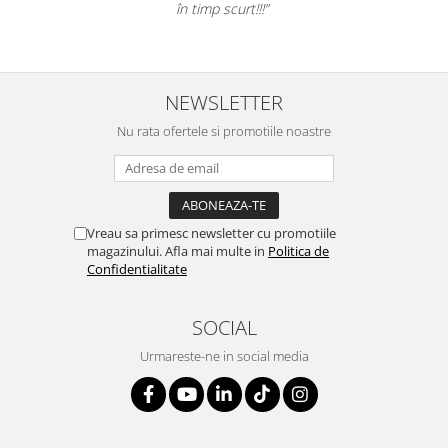
Suporturi si huse telefoane &
în timp scurt!!!”
tablete
Periferice PC si accesorii
Ergnonomice
NEWSLETTER
Audio
Nu rata ofertele si promotiile noastre
Boxe portabile
Casti
Tehnica si mobilier pentru birou
Laminatoare
Vreau sa primesc newsletter cu promotiile
Folii laminare
magazinului. Afla mai multe in
Politica de
Confidentialitate
Accesorii mobilier
Ghilotine și Trimmere
SOCIAL
Calculatoare de birou
Urmareste-ne in social media
Distrugatoare documente
Cosuri de gunoi pentru birou
Scaune, birouri si produse