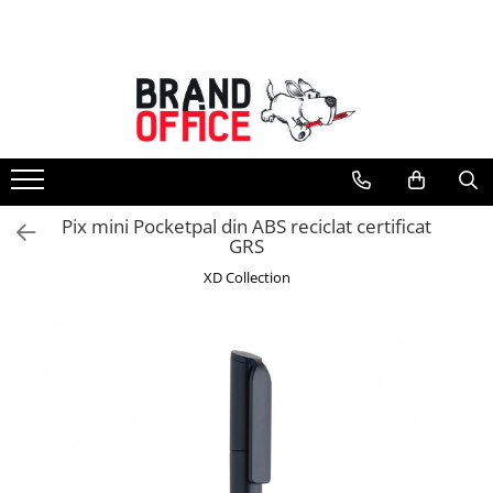
Toate Produsele
Unitate Protejata - PRODUCTIE
Hartie copiator si produse
tipografice
Produse consumabile din hartie
Pix mini Pocketpal din ABS reciclat certificat
Detergenti si dezinfectanti
GRS
Formulare tipizate
XD Collection
Saci menajeri (Unitate Protejata)
Agende, calendare si organizatoare
Agende personalizabile
Organizatoare business
Birotica si papetarie
Hartie si articole din hartie