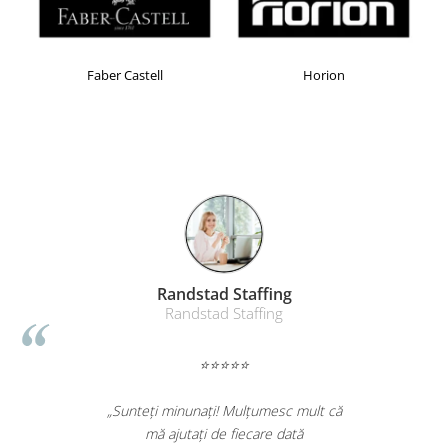
Table magnetice (whiteboard-uri)
Electronice si accesorii tech
Gadgeturi mobile
Faber Castell
Horion
Securitate digitala
Adaptoare de calatorie
Baterii si acumulatori
Cabluri si conectivitate
Incarcatoare wireless
Incarcatoare cu fir si auto
Ceasuri smart - Smartwatch
Randstad Staffing
Baterii externe - Powerbanks
Randstad Staffing
Accesorii localizare (FindMy)
⭐⭐⭐⭐⭐
Cartuse, tonere, consumabile PC
Standuri PC si suporturi
„Sunteți minunați! Mulțumesc mult că
ergonomice
mă ajutați de fiecare dată