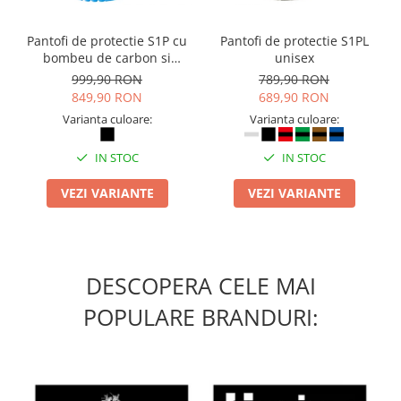
Masti de protectie respiratorie
Sepci, caciuli si esarfe
Pantofi de protectie S1P cu
Pantofi de protectie S1PL
bombeu de carbon si
unisex
Pachete promotionale
inchidere BOAÂ® Fit
999,90 RON
789,90 RON
Accesorii pentru protectia muncii
849,90 RON
689,90 RON
Sosete de lucru
Varianta culoare:
Varianta culoare:
Branturi
IN STOC
IN STOC
Diverse accesorii
Articole de unica folosinta
VEZI VARIANTE
VEZI VARIANTE
Copii - tricouri si hanorace
Comunicare si prezentare
Flipchart-uri
DESCOPERA CELE MAI
Ecrane Interactive
POPULARE BRANDURI:
Sisteme de afisare
Ecrane de proiectie
Accesorii prezentare