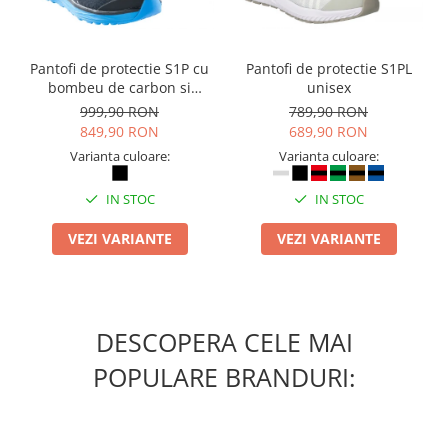
Pantofi de protectie S1P cu
Pantofi de protectie S1PL
bombeu de carbon si
unisex
inchidere BOAÂ® Fit
999,90 RON
789,90 RON
849,90 RON
689,90 RON
Varianta culoare:
Varianta culoare:
IN STOC
IN STOC
VEZI VARIANTE
VEZI VARIANTE
DESCOPERA CELE MAI
POPULARE BRANDURI: