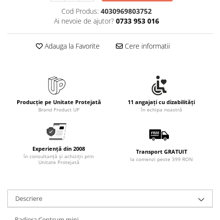
Cod Produs:
4030969803752
Ai nevoie de ajutor?
0733 953 016
Adauga la Favorite
Cere informatii
Producție pe Unitate Protejată
11 angajați cu dizabilități
Brand Product UP
în echipa noastră
Experiență din 2008
Transport GRATUIT
în consultanță și achiziții prin
la comenzi peste 399 RON
Unitate Protejată
Descriere
Radiera Centrum mini