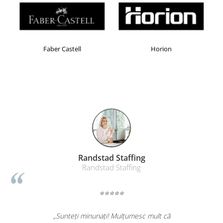
Faber Castell
Horion
Randstad Staffing
Randstad Staffing
⭐⭐⭐⭐⭐
„Sunteți minunați! Mulțumesc mult că