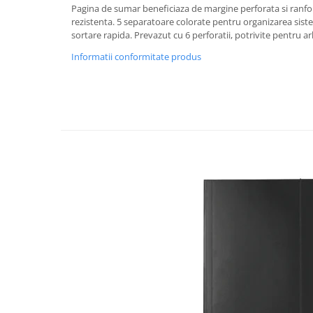
Rollere
Pagina de sumar beneficiaza de margine perforata si ranfo
rezistenta. 5 separatoare colorate pentru organizarea sis
Finelinere
sortare rapida. Prevazut cu 6 perforatii, potrivite pentru ar
Textmarkere
Informatii conformitate produs
Markere diverse
Carioci si creioane colorate
Rezerve instrumente scris
Tavite documente si suporturi
Ascutitori, radiere, agrafe
Foarfece pentru birou
Curatenie si igiena
Produse Antibacteriene
Articole pentru baie
Articole pentru bucatarie
Maturi, mopuri si galeti
Hartie igienica, prosoape hartie si
dispensere