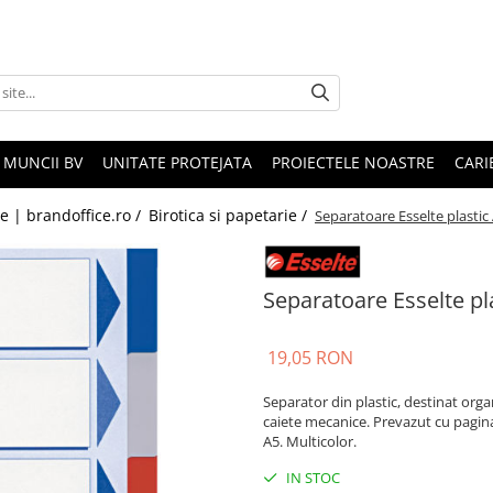
 MUNCII BV
UNITATE PROTEJATA
PROIECTELE NOASTRE
CARI
le | brandoffice.ro /
Birotica si papetarie /
Separatoare Esselte plastic 
Separatoare Esselte pla
19,05 RON
Separator din plastic, destinat orga
caiete mecanice. Prevazut cu pagin
A5. Multicolor.
IN STOC