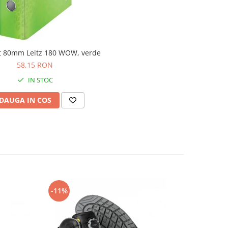
ft 80mm Leitz 180 WOW, verde
58,15 RON
IN STOC
DAUGA IN COS
-11%
-14%