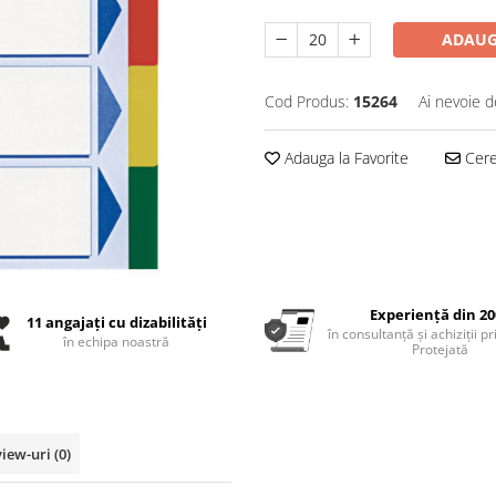
ADAUG
Cod Produs:
15264
Ai nevoie d
Adauga la Favorite
Cere 
Experiență din 20
11 angajați cu dizabilități
în consultanță și achiziții p
în echipa noastră
Protejată
view-uri
(0)