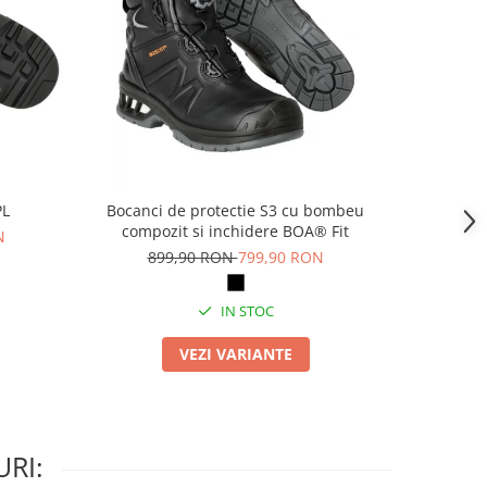
PL
Bocanci de protectie S3 cu bombeu
Pa
compozit si inchidere BOA® Fit
N
69
899,90 RON
799,90 RON
IN STOC
VEZI VARIANTE
RI: