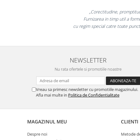
Table magnetice (whiteboard-uri)
Electronice si accesorii tech
„Promotionalele sunt
colegii mei au fost foar
Gadgeturi mobile
la fel si clientii n
Securitate digitala
Adaptoare de calatorie
Baterii si acumulatori
Cabluri si conectivitate
NEWSLETTER
Incarcatoare wireless
Nu rata ofertele si promotiile noastre
Incarcatoare cu fir si auto
Ceasuri smart - Smartwatch
Vreau sa primesc newsletter cu promotiile magazinului.
Afla mai multe in
Politica de Confidentialitate
Baterii externe - Powerbanks
Accesorii localizare (FindMy)
Cartuse, tonere, consumabile PC
MAGAZINUL MEU
CLIENTI
Standuri PC si suporturi
ergonomice
Despre noi
Metode de