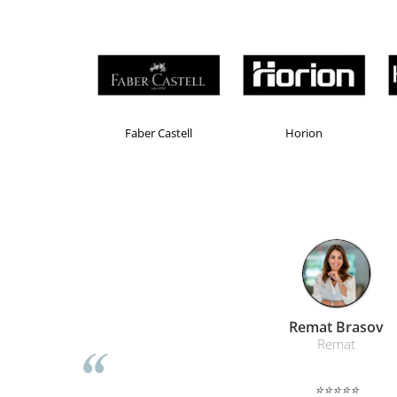
Masti de protectie respiratorie
Sepci, caciuli si esarfe
Pachete promotionale
Accesorii pentru protectia muncii
Sosete de lucru
Brand Product UP
Colorissimo
EKOM
Branturi
Diverse accesorii
Articole de unica folosinta
Copii - tricouri si hanorace
Comunicare si prezentare
Flipchart-uri
Ecrane Interactive
Sisteme de afisare
Liamed Bra
Liamed
Ecrane de proiectie
Accesorii prezentare
⭐⭐⭐⭐⭐