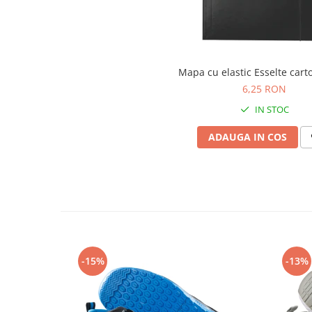
Articole pentru rufe, casa,
geamuri, mobila
Articole pentru birou, suprafete,
pardoseli
Mapa cu elastic Esselte car
Intretinere si odorizante masina
6,25 RON
Saci de gunoi
IN STOC
Accesorii pentru curatenie
ADAUGA IN COS
Tipografie si stampile
Formulare tipizate
Caiete si blocnotesuri
personalizate
Stampile, tusiere si tus
Protectia muncii si Imbracaminte
Imbracaminte
-15%
-13%
Tricouri
Bluze & Pulovere