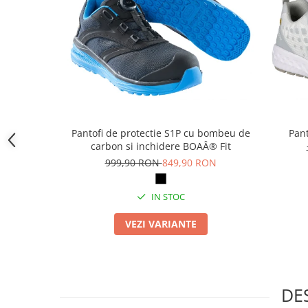
Camasi
Pantaloni
Pantaloni cu pieptar
Hanorace
Jachete
Impermeabile
Veste
Reflectorizante
Pantofi de protectie S1P cu bombeu de
Pant
Incaltaminte
carbon si inchidere BOAÂ® Fit
999,90 RON
849,90 RON
Incaltaminte de lucru si protectie
Incaltaminte de oras si munte
IN STOC
Echipamente medicale
VEZI VARIANTE
Manusi de protectie
Accesorii pentru protectia capului
Casti de protectie
Antifoane
DE
Ochelari de protectie si viziere