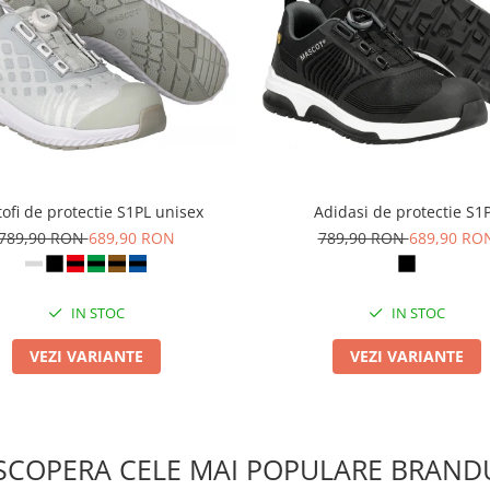
ofi de protectie S1PL unisex
Adidasi de protectie S1
789,90 RON
689,90 RON
789,90 RON
689,90 RO
IN STOC
IN STOC
VEZI VARIANTE
VEZI VARIANTE
SCOPERA CELE MAI POPULARE BRANDU