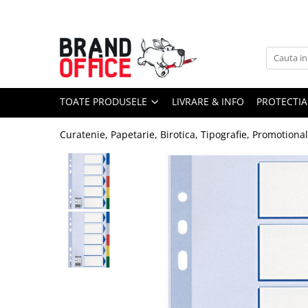
Toate Produsele
Unitate Protejata - PRODUCTIE
Hartie copiator si produse
TOATE PRODUSELE
LIVRARE & INFO
PROTECTIA
tipografice
Produse consumabile din hartie
Curatenie, Papetarie, Birotica, Tipografie, Promotiona
Detergenti si dezinfectanti
Formulare tipizate
Saci menajeri (Unitate Protejata)
Agende, calendare si organizatoare
Agende personalizabile
Organizatoare business
Birotica si papetarie
Hartie si articole din hartie