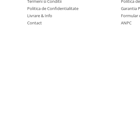
Termeni si Conditii
Politica d
Suporturi si huse telefoane &
tablete
Politica de Confidentialitate
Garantia 
Livrare & Info
Formular 
Periferice PC si accesorii
Contact
ANPC
Ergnonomice
Audio
Boxe portabile
Casti
Tehnica si mobilier pentru birou
Laminatoare
Folii laminare
Accesorii mobilier
Ghilotine și Trimmere
Calculatoare de birou
Distrugatoare documente
Cosuri de gunoi pentru birou
Scaune, birouri si produse