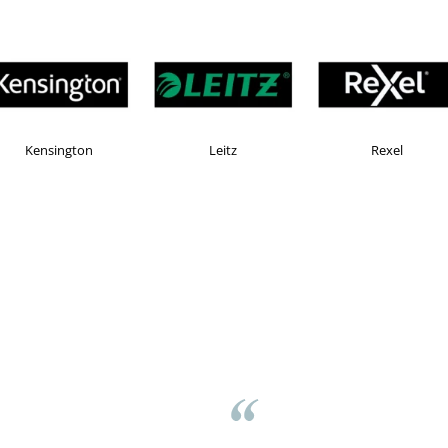
AX
Esselte
Faber Castell
sov