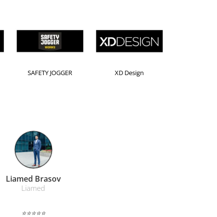
Horion
Kensington
Leitz
Farmacom Brasov
Farmacom
⭐⭐⭐⭐⭐