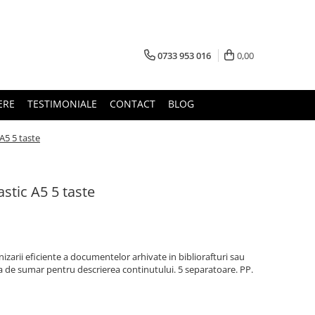
0733 953 016
0,00
ERE
TESTIMONIALE
CONTACT
BLOG
A5 5 taste
stic A5 5 taste
nizarii eficiente a documentelor arhivate in bibliorafturi sau
a de sumar pentru descrierea continutului. 5 separatoare. PP.