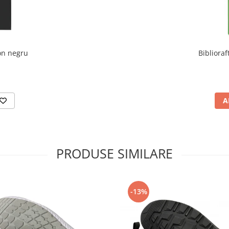
ton negru
Bibliora
A
PRODUSE SIMILARE
-13%