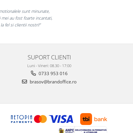
bucuram pentru reluarea colaborarii si
aram multumiti pentru produsele plasate
si finalizate cu succes la timp."
SUPORT CLIENTI
Luni - Vineri: 08.30 - 17:00
0733 953 016
brasov@brandoffice.ro