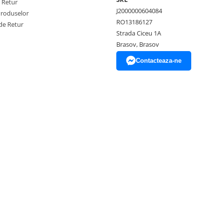
e Retur
J2000000604084
Produselor
RO13186127
de Retur
Strada Ciceu 1A
Brasov, Brasov
Contacteaza-ne