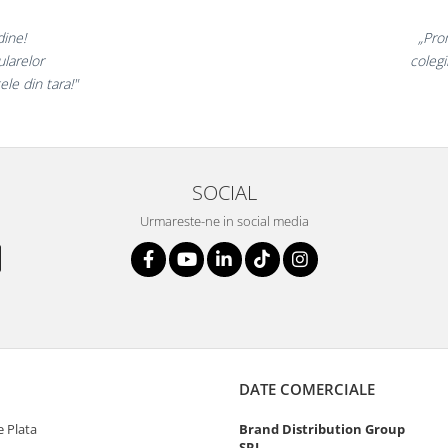
 minunate,
„Ne 
te incantati,
ne decl
ostri!”
SOCIAL
Urmareste-ne in social media
DATE COMERCIALE
 Plata
Brand Distribution Group
SRL