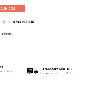
A IN COS
e ajutor?
0733 953 016
informatii
08
Transport GRATUIT
rin Unitate
la comenzi peste 399 RON