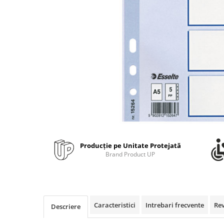
Bibliorafturi, caiete mecanice,
separatoare
Capsatoare, capse si perforatoare
Caiete si blocnotesuri
Dosare, folii protectie si mape
Accesorii diverse pentru birou
Etichetare si ambalare
Arhivare si depozitare
Instrumente de scris
Pixuri de plastic
Producție pe Unitate Protejată
Pixuri metalice
Brand Product UP
Pixuri cu gel
Stilouri
Seturi de scris Premium
Instrumente de scris eco
Caracteristici
Intrebari frecvente
Re
Descriere
Creioane mecanice si grafit