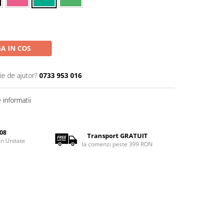
A IN COS
ie de ajutor?
0733 953 016
informatii
08
Transport GRATUIT
rin Unitate
la comenzi peste 399 RON