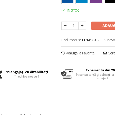
IN STOC
ADAUG
Cod Produs:
FC149815
Ai nevo
Adauga la Favorite
Cere 
Experiență din 20
11 angajați cu dizabilități
în consultanță și achiziții p
în echipa noastră
Protejată