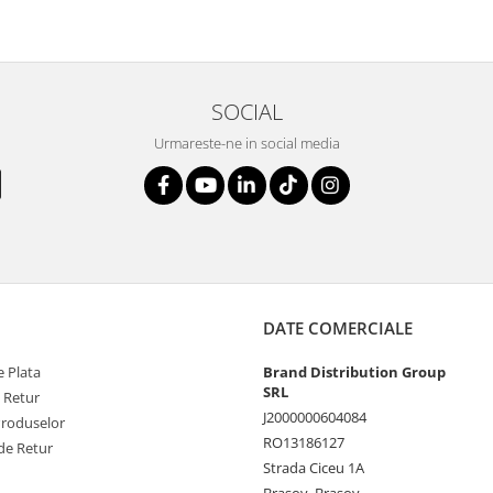
SOCIAL
Urmareste-ne in social media
DATE COMERCIALE
 Plata
Brand Distribution Group
SRL
e Retur
J2000000604084
Produselor
RO13186127
de Retur
Strada Ciceu 1A