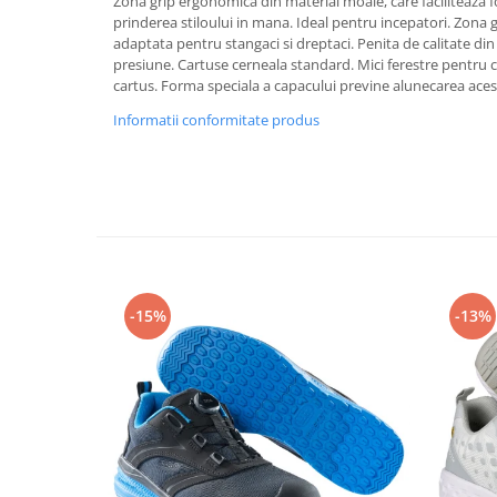
Zona grip ergonomica din material moale, care faciliteaza f
Rollere
prinderea stiloului in mana. Ideal pentru incepatori. Zona gr
Finelinere
adaptata pentru stangaci si dreptaci. Penita de calitate din ir
presiune. Cartuse cerneala standard. Mici ferestre pentru c
Textmarkere
cartus. Forma speciala a capacului previne alunecarea aces
Markere diverse
Informatii conformitate produs
Carioci si creioane colorate
Rezerve instrumente scris
Tavite documente si suporturi
Ascutitori, radiere, agrafe
Foarfece pentru birou
Curatenie si igiena
Produse Antibacteriene
-15%
-13%
Articole pentru baie
Articole pentru bucatarie
Maturi, mopuri si galeti
Hartie igienica, prosoape hartie si
dispensere