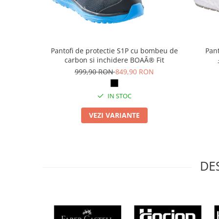
Articole pentru rufe, casa,
geamuri, mobila
Articole pentru birou, suprafete,
pardoseli
Pantofi de protectie S1P cu bombeu de
Pant
Intretinere si odorizante masina
carbon si inchidere BOAÂ® Fit
Saci de gunoi
999,90 RON
849,90 RON
Accesorii pentru curatenie
IN STOC
Tipografie si stampile
Formulare tipizate
VEZI VARIANTE
Caiete si blocnotesuri
personalizate
Stampile, tusiere si tus
DE
Protectia muncii si Imbracaminte
Imbracaminte
Tricouri
Bluze & Pulovere