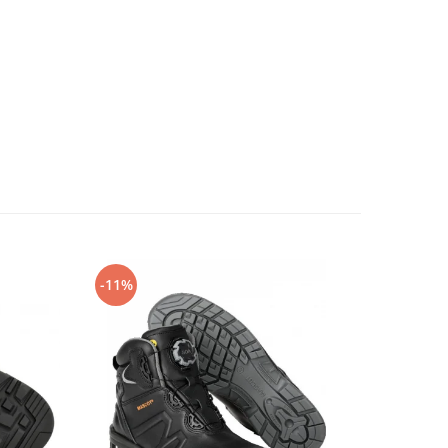
-11%
-14%