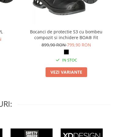
PL
Bocanci de protectie S3 cu bombeu
Pa
compozit si inchidere BOA® Fit
N
69
899,90 RON
799,90 RON
IN STOC
VEZI VARIANTE
RI: