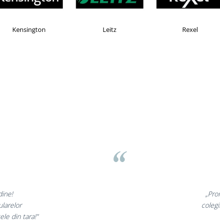
Faber Castell
Horion
Kensingto
Liamed Brasov
Liamed
⭐⭐⭐⭐⭐
„Promotionalele sunt minunate,
colegii mei au fost foarte incantati,
la fel si clientii nostri!”