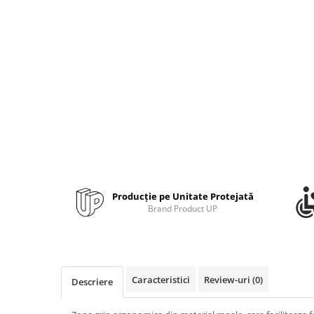
Bibliorafturi, caiete mecanice,
separatoare
Capsatoare, capse si perforatoare
Caiete si blocnotesuri
Dosare, folii protectie si mape
Accesorii diverse pentru birou
Etichetare si ambalare
Arhivare si depozitare
Instrumente de scris
Pixuri de plastic
Producție pe Unitate Protejată
Brand Product UP
Pixuri metalice
Pixuri cu gel
Stilouri
Seturi de scris Premium
Caracteristici
Review-uri
(0)
Descriere
Instrumente de scris eco
Creioane mecanice si grafit