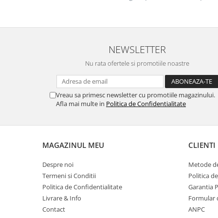
Masti de protectie respiratorie
Sepci, caciuli si esarfe
Pachete promotionale
NEWSLETTER
Accesorii pentru protectia muncii
Nu rata ofertele si promotiile noastre
Sosete de lucru
Branturi
Diverse accesorii
Vreau sa primesc newsletter cu promotiile magazinului.
Articole de unica folosinta
Afla mai multe in
Politica de Confidentialitate
Copii - tricouri si hanorace
Comunicare si prezentare
MAGAZINUL MEU
CLIENTI
Flipchart-uri
Ecrane Interactive
Despre noi
Metode de
Sisteme de afisare
Termeni si Conditii
Politica d
Politica de Confidentialitate
Garantia 
Ecrane de proiectie
Livrare & Info
Formular 
Accesorii prezentare
Contact
ANPC