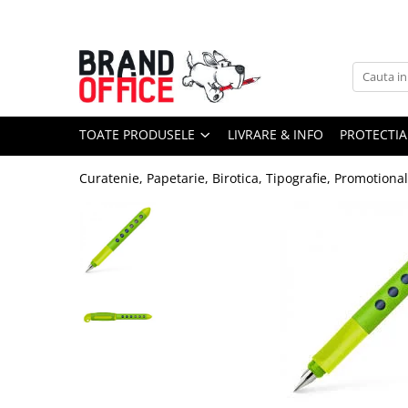
Toate Produsele
Unitate Protejata - PRODUCTIE
Hartie copiator si produse
TOATE PRODUSELE
LIVRARE & INFO
PROTECTIA
tipografice
Produse consumabile din hartie
Curatenie, Papetarie, Birotica, Tipografie, Promotiona
Detergenti si dezinfectanti
Formulare tipizate
Saci menajeri (Unitate Protejata)
Agende, calendare si organizatoare
Agende personalizabile
Organizatoare business
Birotica si papetarie
Hartie si articole din hartie