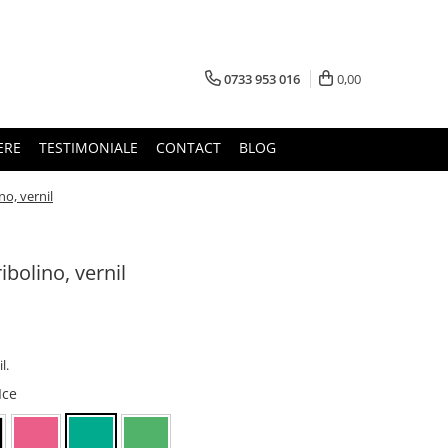
0733 953 016
0,00
ERE
TESTIMONIALE
CONTACT
BLOG
no, vernil
ibolino, vernil
il.
Ice