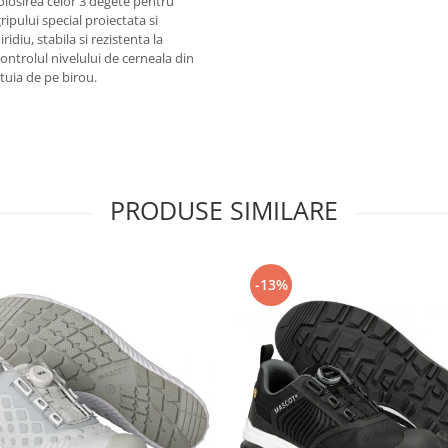
olosirea celor 3 degete pentru
ipului special proiectata si
idiu, stabila si rezistenta la
ontrolul nivelului de cerneala din
tuia de pe birou.
PRODUSE SIMILARE
-13%