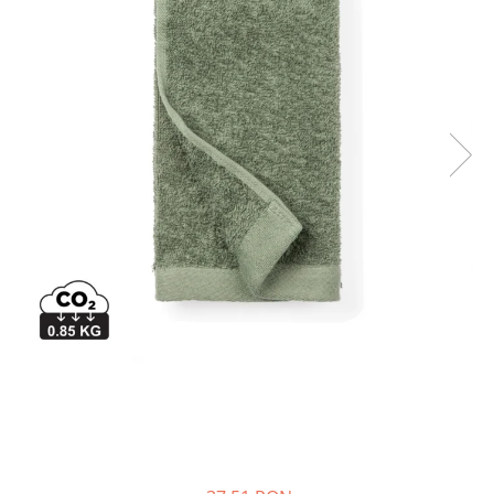
Bibliorafturi, caiete mecanice,
separatoare
Capsatoare, capse si perforatoare
Caiete si blocnotesuri
Dosare, folii protectie si mape
Accesorii diverse pentru birou
Etichetare si ambalare
Arhivare si depozitare
Instrumente de scris
Pixuri de plastic
Pixuri metalice
Pixuri cu gel
Stilouri
Seturi de scris Premium
Instrumente de scris eco
Creioane mecanice si grafit