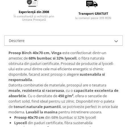
Articole pentru rufe, casa,
geamuri, mobila
Experiență din 2008
Transport GRATUIT
în consultanță și achiziții prin
Articole pentru birou, suprafete,
la comenzi peste 399 RON
Unitate Protejată
pardoseli
Intretinere si odorizante masina
Saci de gunoi
Descriere
Accesorii pentru curatenie
Prosop Birch 40x70 cm, Vinga
este confectionat dintr-un
Tipografie si stampile
amestec de
68% bumbac si 32% lyocell
, o fibra naturala
obtinuta din paduri certificate. Procesul de productie al lyocell-
Formulare tipizate
ului este unul dintre cele mai eficiente energetic si chimic
Caiete si blocnotesuri
disponibile, facand acest prosop o alegere
sustenabila si
personalizate
responsabila
.
Datorita combinatiei de materiale, prosopul are o tesatura
Stampile, tusiere si tus
moale, rezistenta si racoroasa
, cu o
capacitate excelenta de
absorbtie
. Cu o densitate de
450 g/m²
, ofera o senzatie de
Protectia muncii si Imbracaminte
confort solid, fiind ideal pentru uz zilnic. Disponibil intr-o paleta
Imbracaminte
de
tonuri naturale pamantii
, se potriveste perfect in orice baie
moderna.
Lavabil la masina
pentru intretinere usoara.
Tricouri
Prosop 40x70 cm
din 68% bumbac si 32% lyocell
Bluze & Pulovere
Lyocell
din paduri certificate, fibra sustenabila