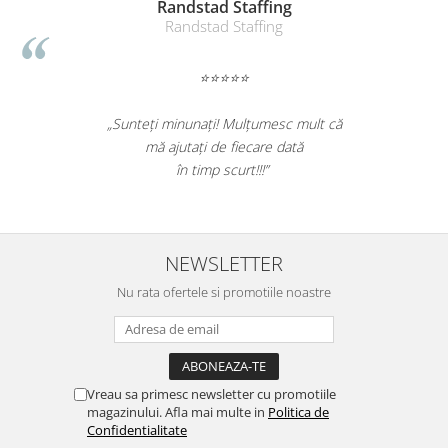
Randstad Staffing
Suporturi si huse telefoane &
Randstad Staffing
tablete
Periferice PC si accesorii
⭐⭐⭐⭐⭐
Ergnonomice
Audio
„Sunteți minunați! Mulțumesc mult că
Boxe portabile
mă ajutați de fiecare dată
Casti
în timp scurt!!!”
Tehnica si mobilier pentru birou
Laminatoare
Folii laminare
NEWSLETTER
Accesorii mobilier
Nu rata ofertele si promotiile noastre
Ghilotine și Trimmere
Calculatoare de birou
Distrugatoare documente
Vreau sa primesc newsletter cu promotiile
Cosuri de gunoi pentru birou
magazinului. Afla mai multe in
Politica de
Confidentialitate
Scaune, birouri si produse