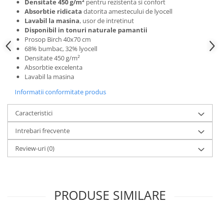
Camasi
Densitate 450 g/m²
pentru rezistenta si confort
Absorbtie ridicata
datorita amestecului de lyocell
Pantaloni
Lavabil la masina
, usor de intretinut
Pantaloni cu pieptar
Disponibil in tonuri naturale pamantii
Prosop Birch 40x70 cm
Hanorace
68% bumbac, 32% lyocell
Jachete
Densitate 450 g/m²
Impermeabile
Absorbtie excelenta
Lavabil la masina
Veste
Reflectorizante
Informatii conformitate produs
Incaltaminte
Caracteristici
Incaltaminte de lucru si protectie
Intrebari frecvente
Incaltaminte de oras si munte
Echipamente medicale
Review-uri
(0)
Manusi de protectie
Accesorii pentru protectia capului
Casti de protectie
PRODUSE SIMILARE
Antifoane
Ochelari de protectie si viziere