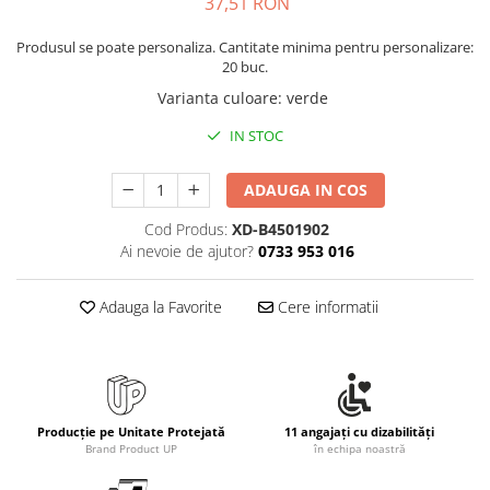
37,51 RON
Rollere
Finelinere
Produsul se poate personaliza. Cantitate minima pentru personalizare:
Textmarkere
20 buc.
Markere diverse
Varianta culoare
:
verde
Carioci si creioane colorate
IN STOC
Rezerve instrumente scris
Tavite documente si suporturi
ADAUGA IN COS
Ascutitori, radiere, agrafe
Cod Produs:
XD-B4501902
Foarfece pentru birou
Ai nevoie de ajutor?
0733 953 016
Curatenie si igiena
Adauga la Favorite
Cere informatii
Produse Antibacteriene
Articole pentru baie
Articole pentru bucatarie
Maturi, mopuri si galeti
Producție pe Unitate Protejată
11 angajați cu dizabilități
Hartie igienica, prosoape hartie si
Brand Product UP
în echipa noastră
dispensere