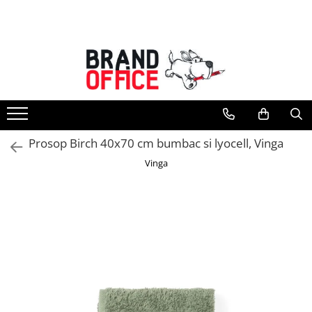
Toate Produsele
Unitate Protejata - PRODUCTIE
Hartie copiator si produse
tipografice
Produse consumabile din hartie
Prosop Birch 40x70 cm bumbac si lyocell, Vinga
Detergenti si dezinfectanti
Vinga
Formulare tipizate
Saci menajeri (Unitate Protejata)
Agende, calendare si organizatoare
Agende personalizabile
Organizatoare business
Birotica si papetarie
Hartie si articole din hartie