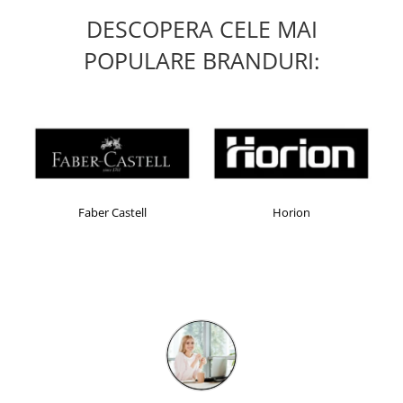
Table magnetice (whiteboard-uri)
DESCOPERA CELE MAI
Electronice si accesorii tech
POPULARE BRANDURI:
Gadgeturi mobile
Securitate digitala
Adaptoare de calatorie
Baterii si acumulatori
Cabluri si conectivitate
Incarcatoare wireless
Faber Castell
Horion
Incarcatoare cu fir si auto
Ceasuri smart - Smartwatch
Baterii externe - Powerbanks
Accesorii localizare (FindMy)
Cartuse, tonere, consumabile PC
Standuri PC si suporturi
ergonomice