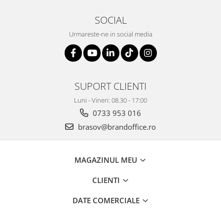
ergonomice
SOCIAL
Masini de legat, indosariat si
accesorii
Urmareste-ne in social media
Protocol si HORECA
Apa si bauturi racoritoare
Cafea, ceai, zahar, lapte
SUPORT CLIENTI
Casa si bucatarie
Cani si pahare
Luni - Vineri: 08.30 - 17:00
0733 953 016
Bucatarie si servire
brasov@brandoffice.ro
Textile si confort pentru casa
Decor si interior
MAGAZINUL MEU
Seturi si accesorii pentru vin
Rucsacuri si articole de calatorie
CLIENTI
Rucsacuri
DATE COMERCIALE
Trollere, genti si accesorii de voiaj
Genti de umar si borsete