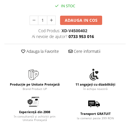
Rollere
IN STOC
Finelinere
Textmarkere
ADAUGA IN COS
Markere diverse
Cod Produs:
XD-V4500402
Carioci si creioane colorate
Ai nevoie de ajutor?
0733 953 016
Rezerve instrumente scris
Tavite documente si suporturi
Adauga la Favorite
Cere informatii
Ascutitori, radiere, agrafe
Foarfece pentru birou
Curatenie si igiena
Produse Antibacteriene
Producție pe Unitate Protejată
11 angajați cu dizabilități
Brand Product UP
în echipa noastră
Articole pentru baie
Articole pentru bucatarie
Maturi, mopuri si galeti
Experiență din 2008
Transport GRATUIT
în consultanță și achiziții prin
Hartie igienica, prosoape hartie si
la comenzi peste 399 RON
Unitate Protejată
dispensere