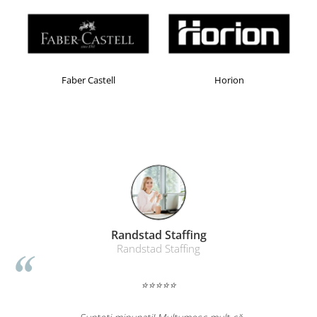
Table magnetice (whiteboard-uri)
Electronice si accesorii tech
Gadgeturi mobile
Securitate digitala
Faber Castell
Horion
Adaptoare de calatorie
Baterii si acumulatori
Cabluri si conectivitate
Incarcatoare wireless
Incarcatoare cu fir si auto
Ceasuri smart - Smartwatch
Baterii externe - Powerbanks
Randstad Staffing
Accesorii localizare (FindMy)
Randstad Staffing
Cartuse, tonere, consumabile PC
⭐⭐⭐⭐⭐
Standuri PC si suporturi
ergonomice