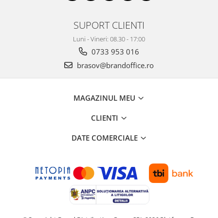
ergonomice
Masini de legat, indosariat si
SUPORT CLIENTI
accesorii
Luni - Vineri: 08.30 - 17:00
Protocol si HORECA
0733 953 016
Apa si bauturi racoritoare
brasov@brandoffice.ro
Cafea, ceai, zahar, lapte
Casa si bucatarie
MAGAZINUL MEU
Cani si pahare
Bucatarie si servire
CLIENTI
Textile si confort pentru casa
DATE COMERCIALE
Decor si interior
Seturi si accesorii pentru vin
Rucsacuri si articole de calatorie
Rucsacuri
Trollere, genti si accesorii de voiaj
Genti de umar si borsete