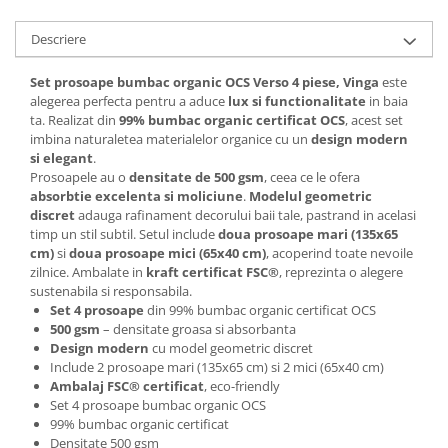
Articole pentru rufe, casa,
geamuri, mobila
Descriere
Articole pentru birou, suprafete,
pardoseli
Set prosoape bumbac organic OCS Verso 4 piese, Vinga
este
alegerea perfecta pentru a aduce
lux si functionalitate
in baia
Intretinere si odorizante masina
ta. Realizat din
99% bumbac organic certificat OCS
, acest set
imbina naturaletea materialelor organice cu un
design modern
Saci de gunoi
si elegant
.
Accesorii pentru curatenie
Prosoapele au o
densitate de 500 gsm
, ceea ce le ofera
absorbtie excelenta si moliciune
.
Modelul geometric
Tipografie si stampile
discret
adauga rafinament decorului baii tale, pastrand in acelasi
Formulare tipizate
timp un stil subtil. Setul include
doua prosoape mari (135x65
cm)
si
doua prosoape mici (65x40 cm)
, acoperind toate nevoile
Caiete si blocnotesuri
zilnice. Ambalate in
kraft certificat FSC®
, reprezinta o alegere
personalizate
sustenabila si responsabila.
Set 4 prosoape
din 99% bumbac organic certificat OCS
Stampile, tusiere si tus
500 gsm
– densitate groasa si absorbanta
Protectia muncii si Imbracaminte
Design modern
cu model geometric discret
Include 2 prosoape mari (135x65 cm) si 2 mici (65x40 cm)
Imbracaminte
Ambalaj FSC® certificat
, eco-friendly
Tricouri
Set 4 prosoape bumbac organic OCS
99% bumbac organic certificat
Bluze & Pulovere
Densitate 500 gsm