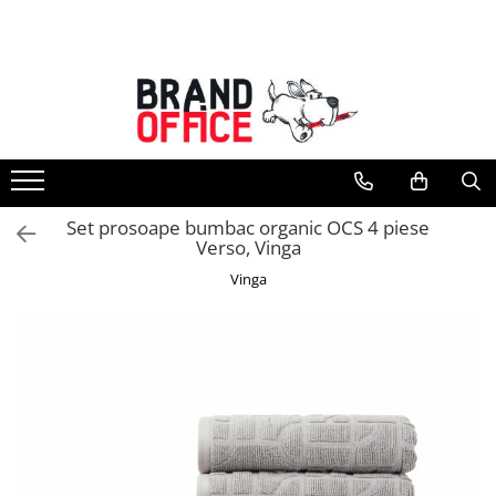
Toate Produsele
Unitate Protejata - PRODUCTIE
Hartie copiator si produse
tipografice
Produse consumabile din hartie
Set prosoape bumbac organic OCS 4 piese
Detergenti si dezinfectanti
Verso, Vinga
Formulare tipizate
Vinga
Saci menajeri (Unitate Protejata)
Agende, calendare si organizatoare
Agende personalizabile
Organizatoare business
Birotica si papetarie
Hartie si articole din hartie