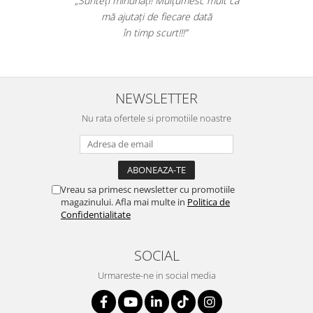
„Sunteți minunați! Mulțumesc mult că
Suporturi si huse telefoane &
mă ajutați de fiecare dată
tablete
în timp scurt!!!”
Periferice PC si accesorii
Ergnonomice
Audio
NEWSLETTER
Boxe portabile
Casti
Nu rata ofertele si promotiile noastre
Tehnica si mobilier pentru birou
Laminatoare
Folii laminare
Vreau sa primesc newsletter cu promotiile
Accesorii mobilier
magazinului. Afla mai multe in
Politica de
Confidentialitate
Ghilotine și Trimmere
Calculatoare de birou
SOCIAL
Distrugatoare documente
Urmareste-ne in social media
Cosuri de gunoi pentru birou
Scaune, birouri si produse