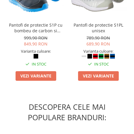
Masti de protectie respiratorie
Sepci, caciuli si esarfe
Pachete promotionale
Pantofi de protectie S1P cu
Pantofi de protectie S1PL
Accesorii pentru protectia muncii
bombeu de carbon si
unisex
inchidere BOAÂ® Fit
999,90 RON
789,90 RON
Sosete de lucru
849,90 RON
689,90 RON
Branturi
Varianta culoare:
Varianta culoare:
Diverse accesorii
Articole de unica folosinta
IN STOC
IN STOC
Copii - tricouri si hanorace
VEZI VARIANTE
VEZI VARIANTE
Comunicare si prezentare
Flipchart-uri
Ecrane Interactive
DESCOPERA CELE MAI
Sisteme de afisare
POPULARE BRANDURI:
Ecrane de proiectie
Accesorii prezentare