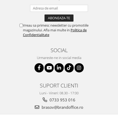
Table magnetice (whiteboard-uri)
Electronice si accesorii tech
Gadgeturi mobile
Securitate digitala
Vreau sa primesc newsletter cu promotiile
magazinului. Afla mai multe in
Politica de
Adaptoare de calatorie
Confidentialitate
Baterii si acumulatori
SOCIAL
Cabluri si conectivitate
Incarcatoare wireless
Urmareste-ne in social media
Incarcatoare cu fir si auto
Ceasuri smart - Smartwatch
Baterii externe - Powerbanks
SUPORT CLIENTI
Accesorii localizare (FindMy)
Luni - Vineri: 08.30 - 17:00
Cartuse, tonere, consumabile PC
0733 953 016
Standuri PC si suporturi
brasov@brandoffice.ro
ergonomice