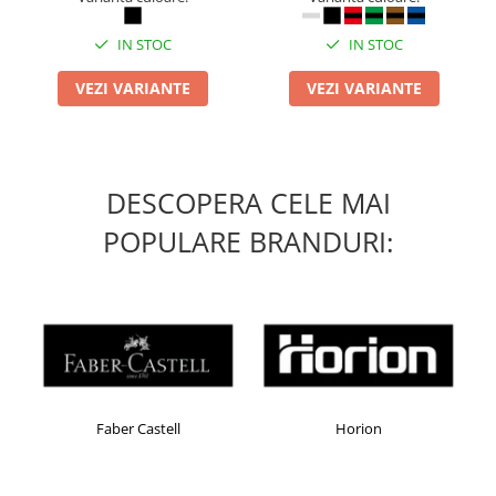
Camasi
Pantaloni
IN STOC
IN STOC
Pantaloni cu pieptar
VEZI VARIANTE
VEZI VARIANTE
Hanorace
Jachete
Impermeabile
Veste
DESCOPERA CELE MAI
Reflectorizante
POPULARE BRANDURI:
Incaltaminte
Incaltaminte de lucru si protectie
Incaltaminte de oras si munte
Echipamente medicale
Manusi de protectie
Accesorii pentru protectia capului
Faber Castell
Horion
Casti de protectie
Antifoane
Ochelari de protectie si viziere