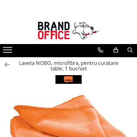
Toate Produsele
Unitate Protejata - PRODUCTIE
Hartie copiator si produse
tipografice
Produse consumabile din hartie
Laveta NOBO, microfibra, pentru curatare
Detergenti si dezinfectanti
table, 1 buc/set
Formulare tipizate
Saci menajeri (Unitate Protejata)
Agende, calendare si organizatoare
Agende personalizabile
Organizatoare business
Birotica si papetarie
Hartie si articole din hartie