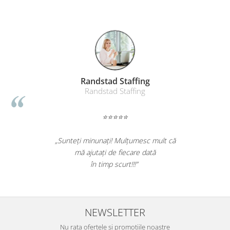
Masti de protectie respiratorie
Sepci, caciuli si esarfe
Pachete promotionale
Accesorii pentru protectia muncii
Sosete de lucru
Randstad Staffing
Branturi
Randstad Staffing
Diverse accesorii
Articole de unica folosinta
⭐⭐⭐⭐⭐
Copii - tricouri si hanorace
Comunicare si prezentare
„Sunteți minunați! Mulțumesc mult că
mă ajutați de fiecare dată
Flipchart-uri
în timp scurt!!!”
Ecrane Interactive
Sisteme de afisare
Ecrane de proiectie
NEWSLETTER
Accesorii prezentare
Nu rata ofertele si promotiile noastre