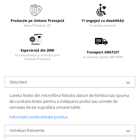
Rollere
Finelinere
Textmarkere
Producție pe Unitate Protejată
11 angajați cu dizabilități
Brand Product UP
în echipa noastră
Markere diverse
Carioci si creioane colorate
Rezerve instrumente scris
Experiență din 2008
Tavite documente si suporturi
Transport GRATUIT
în consultanță și achiziții prin
la comenzi peste 399 RON
Unitate Protejată
Ascutitori, radiere, agrafe
Foarfece pentru birou
Curatenie si igiena
Descriere
Produse Antibacteriene
Laveta Nobo din microfibra folosita alaturi de lichidul sau spuma
Articole pentru baie
de curatare Nobo pentru a Indeparta praful sau urmele de
cerneala de pe suprafata oricarei table.
Articole pentru bucatarie
Informatii conformitate produs
Maturi, mopuri si galeti
Hartie igienica, prosoape hartie si
Intrebari frecvente
dispensere