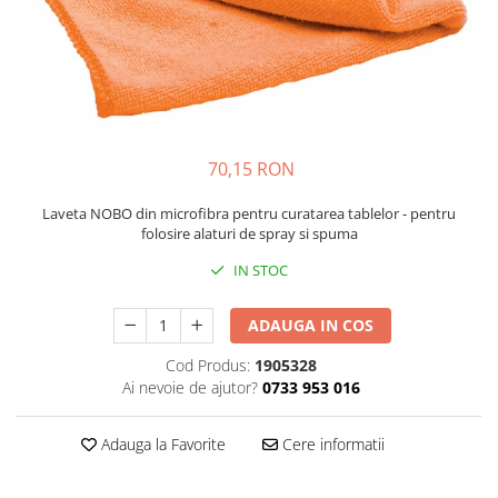
Bibliorafturi, caiete mecanice,
separatoare
Capsatoare, capse si perforatoare
Caiete si blocnotesuri
Dosare, folii protectie si mape
Accesorii diverse pentru birou
70,15 RON
Etichetare si ambalare
Laveta NOBO din microfibra pentru curatarea tablelor - pentru
folosire alaturi de spray si spuma
Arhivare si depozitare
Instrumente de scris
IN STOC
Pixuri de plastic
ADAUGA IN COS
Pixuri metalice
Pixuri cu gel
Cod Produs:
1905328
Ai nevoie de ajutor?
0733 953 016
Stilouri
Seturi de scris Premium
Adauga la Favorite
Cere informatii
Instrumente de scris eco
Creioane mecanice si grafit