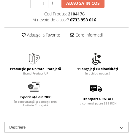
ADAUGA IN COS
Cod Produs:
2104176
Ai nevoie de ajutor?
0733 953 016
Adauga la Favorite
Cere informatii
Producție pe Unitate Protejată
11 angajați cu dizabilități
Brand Product UP
în echipa noastră
Experiență din 2008
Transport GRATUIT
în consultanță și achiziții prin
la comenzi peste 399 RON
Unitate Protejată
Descriere