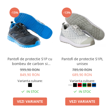
-15%
-13%
Pantofi de protectie S1P cu
Pantofi de protectie S1PL
bombeu de carbon si
unisex
inchidere BOAÂ® Fit
999,90 RON
789,90 RON
849,90 RON
689,90 RON
Varianta culoare:
Varianta culoare:
IN STOC
IN STOC
VEZI VARIANTE
VEZI VARIANTE