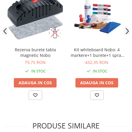
Rezerva burete tabla
Kit whiteboard Nobo: 4
magnetic Nobo
markere+1 burete+1 spray
de curatare+magneti
79,75 RON
432,35 RON
IN STOC
IN STOC
ADAUGA IN COS
ADAUGA IN COS
PRODUSE SIMILARE