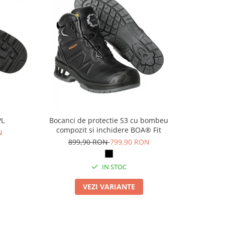
PL
Bocanci de protectie S3 cu bombeu
Pa
compozit si inchidere BOA® Fit
N
69
899,90 RON
799,90 RON
IN STOC
VEZI VARIANTE