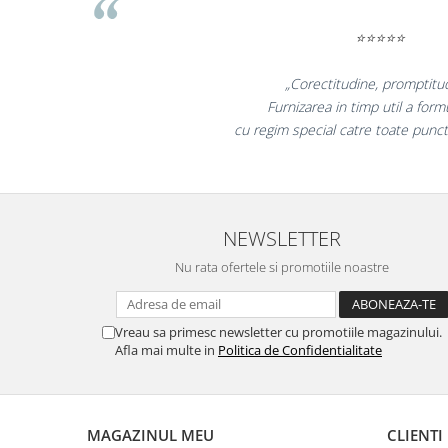
Masti de protectie respiratorie
⭐⭐⭐⭐
Sepci, caciuli si esarfe
Pachete promotionale
„Promotionalele su
Accesorii pentru protectia muncii
colegii mei au fost fo
la fel si clientii
Sosete de lucru
Branturi
Diverse accesorii
Articole de unica folosinta
NEWSLETTER
Copii - tricouri si hanorace
Nu rata ofertele si promotiile noastre
Comunicare si prezentare
Flipchart-uri
Ecrane Interactive
Vreau sa primesc newsletter cu promotiile magazinului.
Afla mai multe in
Politica de Confidentialitate
Sisteme de afisare
Ecrane de proiectie
Accesorii prezentare
MAGAZINUL MEU
CLIENTI