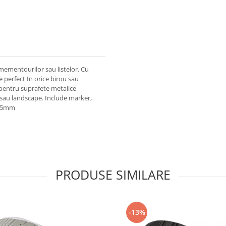
 mementourilor sau listelor. Cu
e perfect In orice birou sau
pentru suprafete metalice
 sau landscape. Include marker,
335mm
PRODUSE SIMILARE
-13%