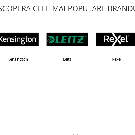
SCOPERA CELE MAI POPULARE BRANDU
Esselte
Faber Castell
Ho
asov