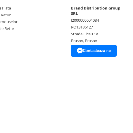
 Plata
Brand Distribution Group
SRL
e Retur
J2000000604084
Produselor
RO13186127
de Retur
Strada Ciceu 1A
Brasov, Brasov
Contacteaza-ne