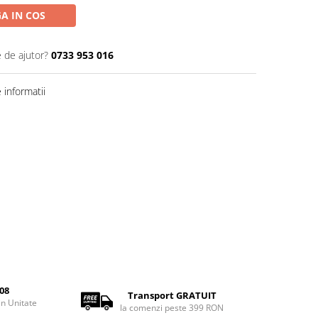
A IN COS
e de ajutor?
0733 953 016
informatii
08
Transport GRATUIT
rin Unitate
la comenzi peste 399 RON