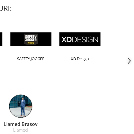
RI:
rion
Kensington
Leitz
Farmacom Brasov
Farmacom