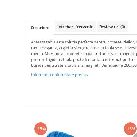
Rollere
Finelinere
Textmarkere
Markere diverse
Intrebari frecvente
Review-uri
(0)
Descriere
Carioci si creioane colorate
Rezerve instrumente scris
Aceasta tabla este solutia perfecta pentru notarea ideilor,
rama eleganta, argintiu si negru, aceasta tabla se potrivest
Tavite documente si suporturi
mediu. Montabila pe perete cu pad-uri adezive si magneti 
Ascutitori, radiere, agrafe
precum frigidere, tabla poate fi montata in format portret
burete pentru sters tabla si 2 magneti. Dimensiune 280x
Foarfece pentru birou
Informatii conformitate produs
Curatenie si igiena
Produse Antibacteriene
Articole pentru baie
Articole pentru bucatarie
Maturi, mopuri si galeti
Hartie igienica, prosoape hartie si
-15%
-13%
dispensere