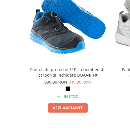
Articole pentru rufe, casa,
geamuri, mobila
Articole pentru birou, suprafete,
pardoseli
Intretinere si odorizante masina
Saci de gunoi
Accesorii pentru curatenie
Tipografie si stampile
Formulare tipizate
Pantofi de protectie S1P cu bombeu de
Pant
carbon si inchidere BOAÂ® Fit
Caiete si blocnotesuri
personalizate
999,90 RON
849,90 RON
Stampile, tusiere si tus
IN STOC
Protectia muncii si Imbracaminte
Imbracaminte
VEZI VARIANTE
Tricouri
Bluze & Pulovere