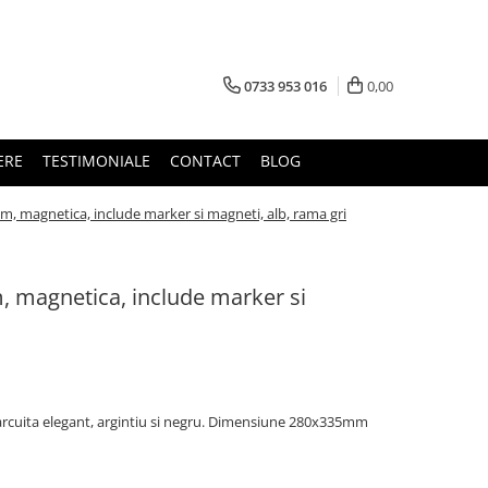
0733 953 016
0,00
ERE
TESTIMONIALE
CONTACT
BLOG
, magnetica, include marker si magneti, alb, rama gri
 magnetica, include marker si
rcuita elegant, argintiu si negru. Dimensiune 280x335mm