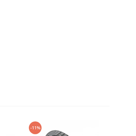
-11%
-14%