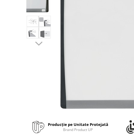
Bibliorafturi, caiete mecanice,
separatoare
Capsatoare, capse si perforatoare
Caiete si blocnotesuri
Dosare, folii protectie si mape
Accesorii diverse pentru birou
Etichetare si ambalare
Arhivare si depozitare
Instrumente de scris
Pixuri de plastic
Pixuri metalice
Pixuri cu gel
Stilouri
Seturi de scris Premium
Instrumente de scris eco
Producție pe Unitate Protejată
Creioane mecanice si grafit
Brand Product UP