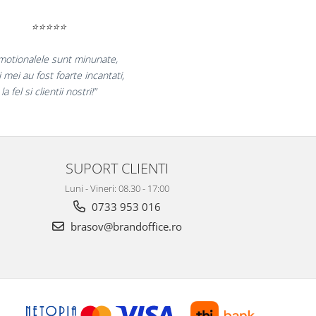
⭐⭐⭐⭐⭐
 bucuram pentru reluarea colaborarii si
claram multumiti pentru produsele plasate
si finalizate cu succes la timp."
SUPORT CLIENTI
Luni - Vineri: 08.30 - 17:00
0733 953 016
brasov@brandoffice.ro