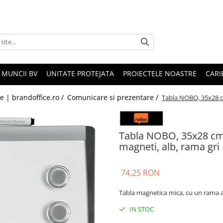
 MUNCII BV
UNITATE PROTEJATA
PROIECTELE NOASTRE
CARI
le | brandoffice.ro /
Comunicare si prezentare /
Tabla NOBO, 35x28 cm
Tabla NOBO, 35x28 cm,
magneti, alb, rama gri
74,25 RON
Tabla magnetica mica, cu un rama a
IN STOC