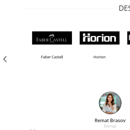
Camasi
DE
Pantaloni
Pantaloni cu pieptar
Hanorace
Jachete
Impermeabile
Veste
Reflectorizante
Brand Product UP
Colorissimo
EKOMAX
Incaltaminte
Incaltaminte de lucru si protectie
Incaltaminte de oras si munte
Echipamente medicale
Manusi de protectie
Accesorii pentru protectia capului
Casti de protectie
Liamed Br
Antifoane
Liamed
Ochelari de protectie si viziere