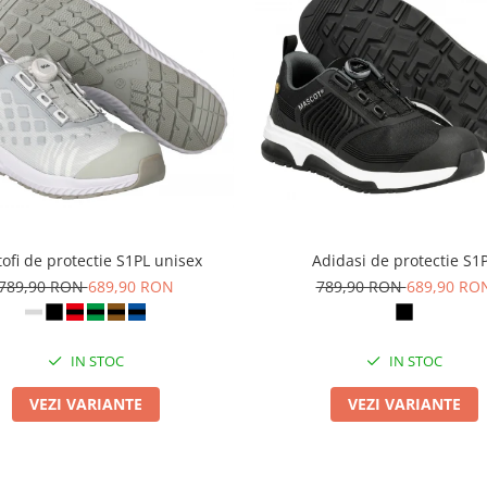
ofi de protectie S1PL unisex
Adidasi de protectie S1
789,90 RON
689,90 RON
789,90 RON
689,90 RO
IN STOC
IN STOC
VEZI VARIANTE
VEZI VARIANTE