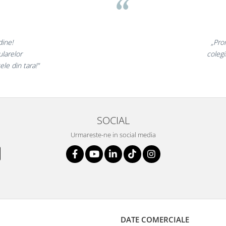
⭐
nt minunate,
„Ne
arte incantati,
ne de
 nostri!”
SOCIAL
Urmareste-ne in social media
DATE COMERCIALE