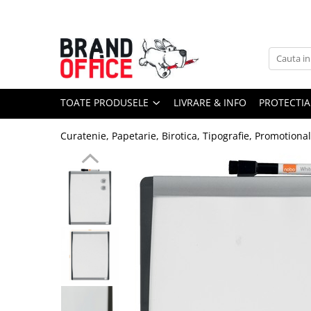
Toate Produsele
Unitate Protejata - PRODUCTIE
Hartie copiator si produse
TOATE PRODUSELE
LIVRARE & INFO
PROTECTIA
tipografice
Produse consumabile din hartie
Curatenie, Papetarie, Birotica, Tipografie, Promotiona
Detergenti si dezinfectanti
Formulare tipizate
Saci menajeri (Unitate Protejata)
Agende, calendare si organizatoare
Agende personalizabile
Organizatoare business
Birotica si papetarie
Hartie si articole din hartie