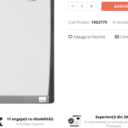
ADAUG
Cod Produs:
1903779
Ai nevoi
Adauga la Favorite
Cere 
Experiență din 20
11 angajați cu dizabilități
în consultanță și achiziții p
în echipa noastră
Protejată