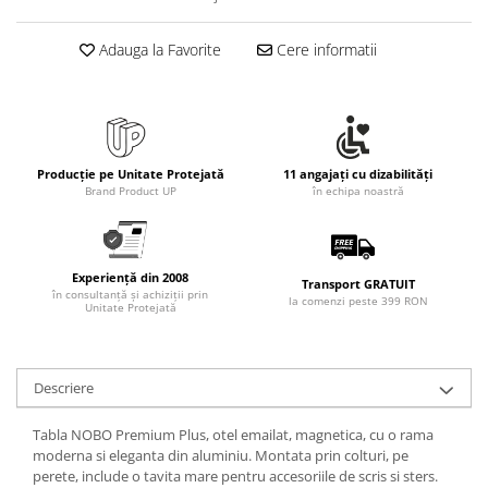
Adauga la Favorite
Cere informatii
Producție pe Unitate Protejată
11 angajați cu dizabilități
Brand Product UP
în echipa noastră
Experiență din 2008
Transport GRATUIT
în consultanță și achiziții prin
la comenzi peste 399 RON
Unitate Protejată
Descriere
Tabla NOBO Premium Plus, otel emailat, magnetica, cu o rama
moderna si eleganta din aluminiu. Montata prin colturi, pe
perete, include o tavita mare pentru accesoriile de scris si sters.