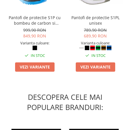
Pantofi de protectie S1P cu
Pantofi de protectie S1PL
bombeu de carbon si
unisex
inchidere BOAÂ® Fit
999,90 RON
789,90 RON
849,90 RON
689,90 RON
Varianta culoare:
Varianta culoare:
IN STOC
IN STOC
VEZI VARIANTE
VEZI VARIANTE
DESCOPERA CELE MAI
POPULARE BRANDURI: