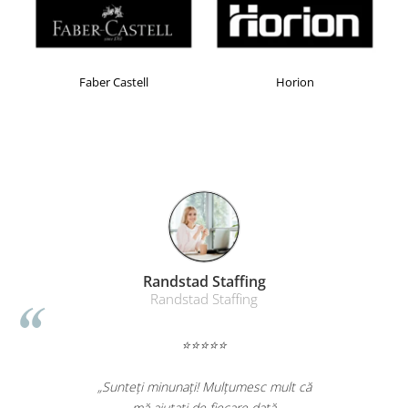
Faber Castell
Horion
Randstad Staffing
Randstad Staffing
⭐⭐⭐⭐⭐
„Sunteți minunați! Mulțumesc mult că
mă ajutați de fiecare dată