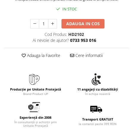
IN STOC
ADAUGA IN COS
Cod Produs:
HD2102
Ai nevoie de ajutor?
0733 953 016
Adauga la Favorite
Cere informatii
Producție pe Unitate Protejată
11 angajați cu dizabilități
Brand Product UP
în echipa noastră
Experiență din 2008
Transport GRATUIT
în consultanță și achiziții prin
la comenzi peste 399 RON
Unitate Protejată