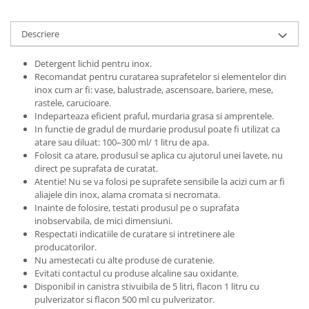
Descriere
Detergent lichid pentru inox.
Recomandat pentru curatarea suprafetelor si elementelor din
inox cum ar fi: vase, balustrade, ascensoare, bariere, mese,
rastele, carucioare.
Indeparteaza eficient praful, murdaria grasa si amprentele.
In functie de gradul de murdarie produsul poate fi utilizat ca
atare sau diluat: 100–300 ml/ 1 litru de apa.
Folosit ca atare, produsul se aplica cu ajutorul unei lavete, nu
direct pe suprafata de curatat.
Atentie! Nu se va folosi pe suprafete sensibile la acizi cum ar fi
aliajele din inox, alama cromata si necromata.
Inainte de folosire, testati produsul pe o suprafata
inobservabila, de mici dimensiuni.
Respectati indicatiile de curatare si intretinere ale
producatorilor.
Nu amestecati cu alte produse de curatenie.
Evitati contactul cu produse alcaline sau oxidante.
Disponibil in canistra stivuibila de 5 litri, flacon 1 litru cu
pulverizator si flacon 500 ml cu pulverizator.