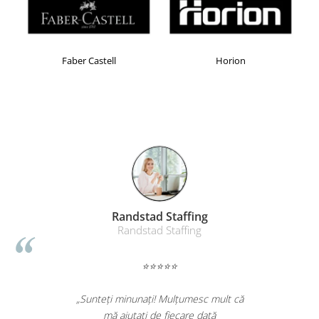
Faber Castell
Horion
Randstad Staffing
Randstad Staffing
⭐⭐⭐⭐⭐
„Sunteți minunați! Mulțumesc mult că
mă ajutați de fiecare dată