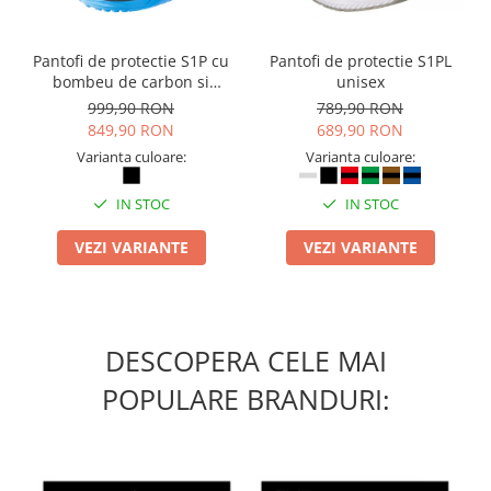
Pantofi de protectie S1P cu
Pantofi de protectie S1PL
bombeu de carbon si
unisex
inchidere BOAÂ® Fit
999,90 RON
789,90 RON
849,90 RON
689,90 RON
Varianta culoare:
Varianta culoare:
IN STOC
IN STOC
VEZI VARIANTE
VEZI VARIANTE
DESCOPERA CELE MAI
POPULARE BRANDURI: