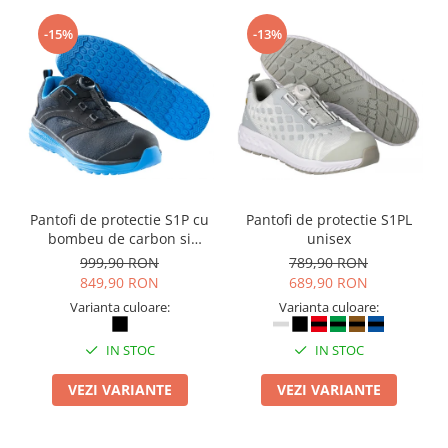
-15%
-13%
Pantofi de protectie S1P cu
Pantofi de protectie S1PL
bombeu de carbon si
unisex
inchidere BOAÂ® Fit
999,90 RON
789,90 RON
849,90 RON
689,90 RON
Varianta culoare:
Varianta culoare:
IN STOC
IN STOC
VEZI VARIANTE
VEZI VARIANTE