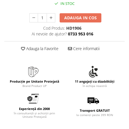
IN STOC
ADAUGA IN COS
Cod Produs:
HD1906
Ai nevoie de ajutor?
0733 953 016
Adauga la Favorite
Cere informatii
Producție pe Unitate Protejată
11 angajați cu dizabilități
Brand Product UP
în echipa noastră
Experiență din 2008
Transport GRATUIT
în consultanță și achiziții prin
la comenzi peste 399 RON
Unitate Protejată